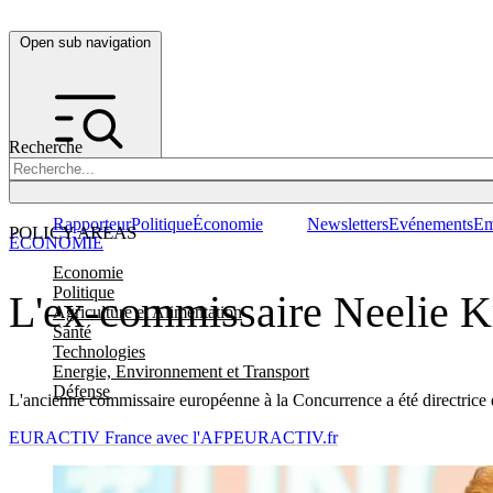
Open sub navigation
Recherche
Rapporteur
Politique
Économie
Newsletters
Evénements
Em
POLICY AREAS
ÉCONOMIE
Economie
Politique
L'ex-commissaire Neelie Kr
Agriculture et Alimentation
Santé
Technologies
Energie, Environnement et Transport
Défense
L'ancienne commissaire européenne à la Concurrence a été directrice
EURACTIV France avec l'AFP
EURACTIV.fr