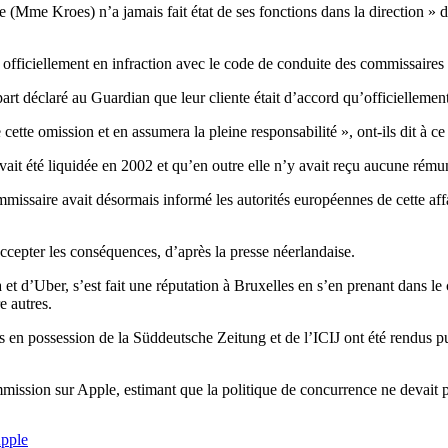
le (Mme Kroes) n’a jamais fait état de ses fonctions dans la direction »
officiellement en infraction avec le code de conduite des commissaires
t déclaré au Guardian que leur cliente était d’accord qu’officiellement, 
te omission et en assumera la pleine responsabilité », ont-ils dit à ce
vait été liquidée en 2002 et qu’en outre elle n’y avait reçu aucune rému
issaire avait désormais informé les autorités européennes de cette affai
ccepter les conséquences, d’après la presse néerlandaise.
 d’Uber, s’est fait une réputation à Bruxelles en s’en prenant dans le c
 autres.
s en possession de la Süddeutsche Zeitung et de l’ICIJ ont été rendus
ission sur Apple, estimant que la politique de concurrence ne devait pa
Apple