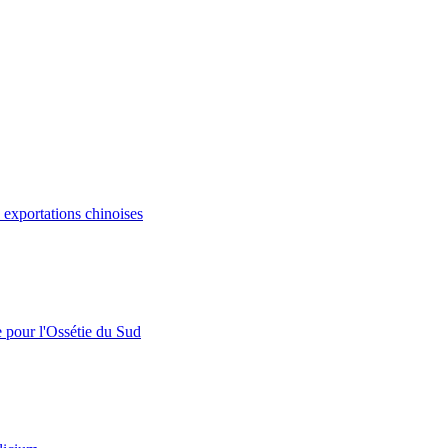
s exportations chinoises
e pour l'Ossétie du Sud