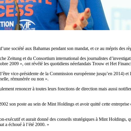
 d’une société aux Bahamas pendant son mandat, et ce au mépris des rè
e Zeitung et du Consortium international des journalistes d’investigat
ctobre 2009 », ont révélé les quotidiens néerlandais Trouw et Het Finan
t d’être vice-présidente de la Commission européenne jusqu’en 2014) e
nelle, rémunérée ou non ».
ment renoncer à toutes leurs fonctions de direction mais aussi notifier
2002 son poste au sein de Mint Holdings et avoir quitté cette entrepri
on-exécutif et aurait donné des conseils stratégiques à Mint Holdings, q
hat a échoué à l’été 2000. »