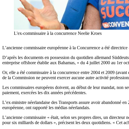
L'ex-commissaire à la concurrence Neelie Kroes
L’ancienne commissaire européenne à la Concurrence a été directrice
D’après les documents en possession du quotidien allemand Süddeutsch
entreprise offshore établie aux Bahamas, « du 4 juillet 2000 au 1er o
Or, elle a été commissaire à la concurrence entre 2004 et 2009 (avan
de la Commission ne peuvent exercer aucune autre activité profession
Les commissaires européens doivent, au début de leur mandat, non seule
paiement, exercées les dix années précédentes.
L’ex-ministre néerlandaise des Transports assure avoir abandonné en 
européenne, ont rapporté les médias néerlandais.
L’ancienne commissaire « était, selon ses propres dires, un directeur n
pour six milliards de dollars », précisent les deux quotidiens. « Cet ac