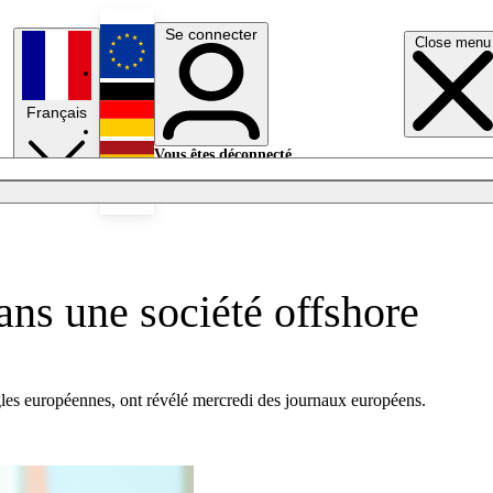
Se connecter
Close menu
English
Français
Deutsch
Vous êtes déconnecté.
Se connecter
Español
Lumières éteintes
ans une société offshore
les européennes, ont révélé mercredi des journaux européens.