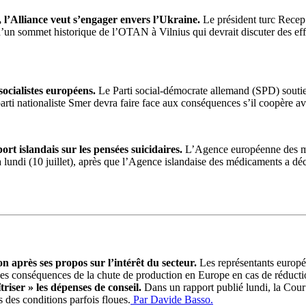
l’Alliance veut s’engager envers l’Ukraine.
Le président turc Recep
lle d’un sommet historique de l’OTAN à Vilnius qui devrait discuter des e
ocialistes européens.
Le Parti social-démocrate allemand (SPD) soutie
arti nationaliste Smer devra faire face aux conséquences s’il coopère av
t islandais sur les pensées suicidaires.
L’Agence européenne des m
di (10 juillet), après que l’Agence islandaise des médicaments a décla
 après ses propos sur l’intérêt du secteur.
Les représentants europé
s conséquences de la chute de production en Europe en cas de réductio
riser » les dépenses de conseil.
Dans un rapport publié lundi, la Cour
s des conditions parfois floues.
Par Davide Basso.