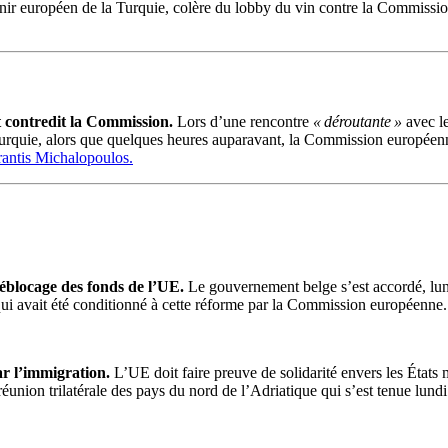
nir européen de la Turquie, colère du lobby du vin contre la Commission
t contredit la Commission.
Lors d’une rencontre
« déroutante »
avec le
urquie, alors que quelques heures auparavant, la Commission européenn
rantis Michalopoulos.
déblocage des fonds de l’UE.
Le gouvernement belge s’est accordé, lundi
qui avait été conditionné à cette réforme par la Commission européenne
ar l’immigration.
L’UE doit faire preuve de solidarité envers les États 
réunion trilatérale des pays du nord de l’Adriatique qui s’est tenue lun