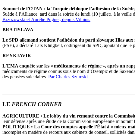
Sommet de l’OTAN : la Turquie débloque l’adhésion de la Suède, 
Suède à l’Alliance, tard dans la soirée de lundi (10 juillet), à la vei
Brzozowski et Aurélie Pugnet, depuis Vilnius.
BRATISLAVA
Le SPD allemand soutient l’adhésion du parti slovaque Hlas aux s
(PSE), a déclaré Lars Klingbeil, codirigeant du SPD, ajoutant que le p
REYKJAVIK
L’EMA enquête sur les « médicaments de régime », après un rappor
médicaments de régime connus sous le nom d’Ozempic et de Saxenda lun
des pensées suicidaires.
Par Charles Szumski.
LE
FRENCH CORNER
AGRICULTURE •
Le lobby du vin remonté contre la Commission
leur défense après une étude de la Commission européenne minorant le
POLITIQUE •
La Cour des comptes appelle l’État à « mieux maît
incomplet en matière de recours aux cabinets de conseil, sollicités dan