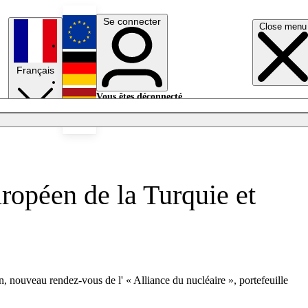
Se connecter
Close menu
English
Français
Deutsch
Vous êtes déconnecté.
Se connecter
Español
Lumières éteintes
ropéen de la Turquie et
, nouveau rendez-vous de l' « Alliance du nucléaire », portefeuille