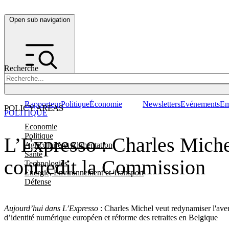
Open sub navigation
Recherche
Rapporteur
Politique
Économie
Newsletters
Evénements
Em
POLICY AREAS
POLITIQUE
Economie
Politique
L’Expresso : Charles Miche
Agriculture et Alimentation
Santé
contredit la Commission
Technologies
Energie, Environnement et Transport
Défense
Aujourd’hui dans L’Expresso
: Charles Michel veut redynamiser l'ave
d’identité numérique européen et réforme des retraites en Belgique