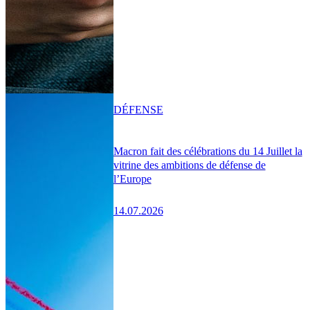
DÉFENSE
Macron fait des célébrations du 14 Juillet la
vitrine des ambitions de défense de
l’Europe
14.07.2026