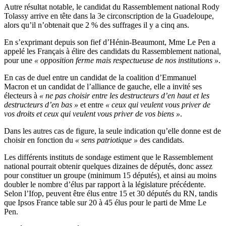
Autre résultat notable, le candidat du Rassemblement national Rody
Tolassy arrive en tête dans la 3e circonscription de la Guadeloupe,
alors qu’il n’obtenait que 2 % des suffrages il y a cinq ans.
En s’exprimant depuis son fief d’Hénin-Beaumont, Mme Le Pen a
appelé les Français à élire des candidats du Rassemblement national,
pour une
« opposition ferme mais respectueuse de nos institutions
»
.
En cas de duel entre un candidat de la coalition d’Emmanuel
Macron et un candidat de l’alliance de gauche, elle a invité ses
électeurs à
« ne pas choisir entre les destructeurs d’en haut et les
destructeurs d’en bas »
et entre
« ceux qui veulent vous priver de
vos droits et ceux qui veulent vous priver de vos biens »
.
Dans les autres cas de figure, la seule indication qu’elle donne est de
choisir en fonction du
« sens patriotique »
des candidats.
Les différents instituts de sondage estiment que le Rassemblement
national pourrait obtenir quelques dizaines de députés, donc assez
pour constituer un groupe (minimum 15 députés), et ainsi au moins
doubler le nombre d’élus par rapport à la législature précédente.
Selon l’Ifop, peuvent être élus entre 15 et 30 députés du RN, tandis
que Ipsos France table sur 20 à 45 élus pour le parti de Mme Le
Pen.