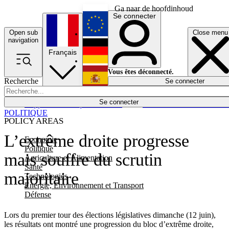
Ga naar de hoofdinhoud
Se connecter
Open sub
Close menu
English
navigation
Français
Deutsch
Vous êtes déconnecté.
Recherche
Se connecter
Español
Lumières éteintes
Se connecter
Rapporteur
Politique
Économie
Newsletters
Evénements
Em
POLITIQUE
POLICY AREAS
L’extrême droite progresse
Economie
Politique
mais souffre du scrutin
Agriculture et Alimentation
Santé
majoritaire
Technologies
Energie, Environnement et Transport
Défense
Lors du premier tour des élections législatives dimanche (12 juin),
les résultats ont montré une progression du bloc d’extrême droite,