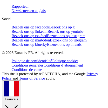
Rapporteur
Newsletters en anglais
Social
Bezoek ons op facebook
Bezoek ons op x
Bezoek ons op linkedin
Bezoek ons op youtube
Bezoek ons op rss-feed
Bezoek ons op instagram
Bezoek ons op mastodon
Bezoek ons op telegram
Bezoek ons op bluesky
Bezoek ons op threads
©
2026
Euractiv FR. All rights reserved.
Politique de confidentialité
Politique cookies
Conditions générales
Conditions d’abonnement
Conditions de vente
This site is protected by reCAPTCHA, and the Google
Privacy
Policy
and
Terms of Service
apply.
Français