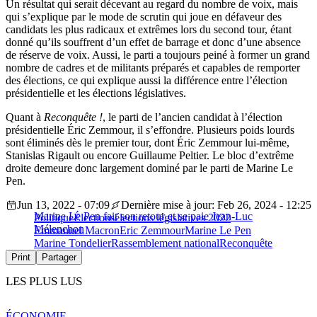
Un résultat qui serait décevant au regard du nombre de voix, mais
qui s’explique par le mode de scrutin qui joue en défaveur des
candidats les plus radicaux et extrêmes lors du second tour, étant
donné qu’ils souffrent d’un effet de barrage et donc d’une absence
de réserve de voix. Aussi, le parti a toujours peiné à former un grand
nombre de cadres et de militants préparés et capables de remporter
des élections, ce qui explique aussi la différence entre l’élection
présidentielle et les élections législatives.
Quant à
Reconquête !
, le parti de l’ancien candidat à l’élection
présidentielle Éric Zemmour, il s’effondre. Plusieurs poids lourds
sont éliminés dès le premier tour, dont Éric Zemmour lui-même,
Stanislas Rigault ou encore Guillaume Peltier. Le bloc d’extrême
droite demeure donc largement dominé par le parti de Marine Le
Pen.
Jun 13, 2022 - 07:09
Dernière mise à jour: Feb 26, 2024 - 12:25
Marine Le Pen fait son retour et se paie Jean-Luc
Politique
Élections
élections législatives 2022
Mélenchon
Emmanuel Macron
Eric Zemmour
Marine Le Pen
Marine Tondelier
Rassemblement national
Reconquête
Print
Partager
LES PLUS LUS
ÉCONOMIE