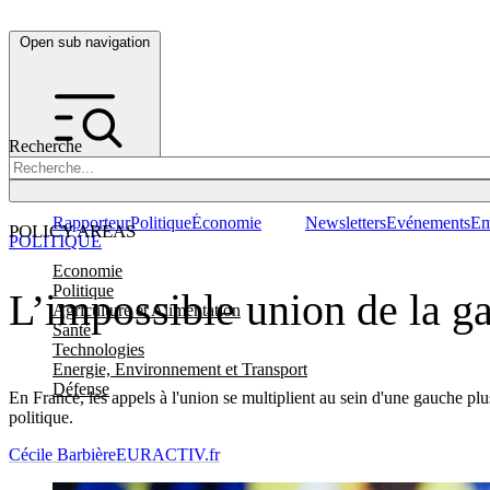
Open sub navigation
Recherche
Rapporteur
Politique
Économie
Newsletters
Evénements
Em
POLICY AREAS
POLITIQUE
Economie
Politique
L’impossible union de la g
Agriculture et Alimentation
Santé
Technologies
Energie, Environnement et Transport
Défense
En France, les appels à l'union se multiplient au sein d'une gauche plu
politique.
Cécile Barbière
EURACTIV.fr