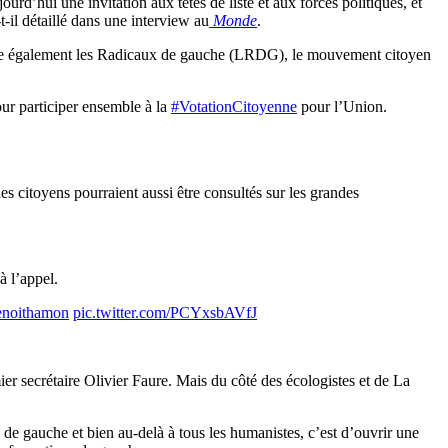
d’hui une invitation aux têtes de liste et aux forces politiques, et
t-il détaillé dans une interview au
Monde
.
 cite également les Radicaux de gauche (LRDG), le mouvement citoyen
our participer ensemble à la
#VotationCitoyenne
pour l’Union.
les citoyens pourraient aussi être consultés sur les grandes
à l’appel.
noithamon
pic.twitter.com/PCYxsbAVfJ
ier secrétaire Olivier Faure. Mais du côté des écologistes et de La
s de gauche et bien au-delà à tous les humanistes, c’est d’ouvrir une