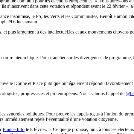
rogramme commun pour les élections européennes. « Nous adressons aujour
s s’inscrivent dans cette votation et répondent avant le 22 février », a-
 France insoumise, le PS, les Verts et les Communistes, Benoît Hamon
 Raphaël Glucksmann.
es, et plus largement à des intellectuel.les et aux mouvements citoyens p
t par ordre hiérarchique. Pour trancher sur les divergences de programme, 
 Nouvelle Donne et Place publique ont également répondu favorablement 
logistes, progressistes et pro européens. Nous saluons l’appel de
@be
des synergies politiques. Pour preuve les appels reçus à l’union du prem
urs immédiatement rejeté l’éventualité d’une votation citoyenne.
ur
France Info
le 8 février. « Ce que je propose, moi, à tous les électeur