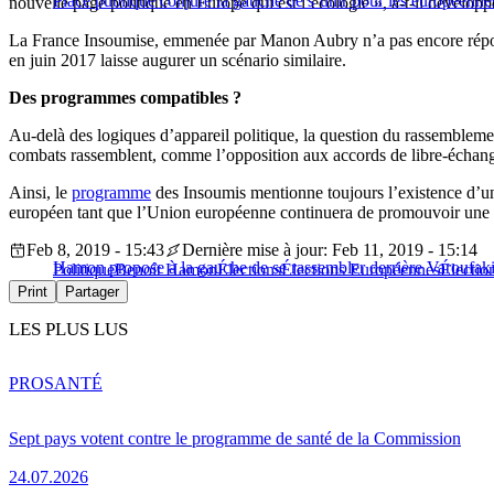
Place publique conjure la gauche de s’unir pour les européenne
nouvelle page politique en Europe qui est l’écologie », a-t-il développ
La France Insoumise, emmenée par Manon Aubry n’a pas encore répond
en juin 2017 laisse augurer un scénario similaire.
Des programmes compatibles ?
Au-delà des logiques d’appareil politique, la question du rassembleme
combats rassemblent, comme l’opposition aux accords de libre-échange c
Ainsi, le
programme
des Insoumis mentionne toujours l’existence d’une
européen tant que l’Union européenne continuera de promouvoir une po
Feb 8, 2019 - 15:43
Dernière mise à jour: Feb 11, 2019 - 15:14
Hamon propose à la gauche de se rassembler derrière Varoufaki
Politique
Benoît Hamon
Élections
Élections Européennes
Électio
Print
Partager
LES PLUS LUS
PRO
SANTÉ
Sept pays votent contre le programme de santé de la Commission
24.07.2026