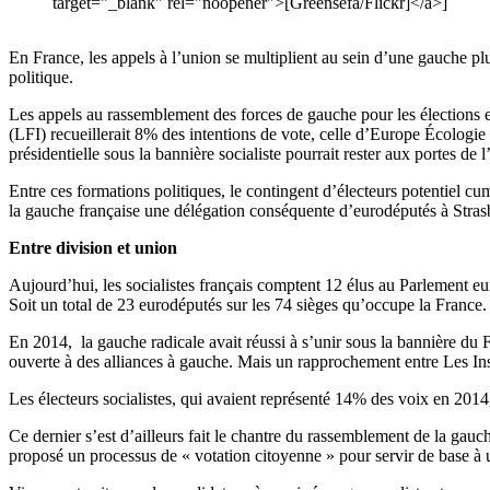
target="_blank" rel="noopener">[Greensefa/Flickr]</a>]
En France, les appels à l’union se multiplient au sein d’une gauche plu
politique.
Les appels au rassemblement des forces de gauche pour les élections e
(LFI) recueillerait 8% des intentions de vote, celle d’Europe Écologi
présidentielle sous la bannière socialiste pourrait rester aux portes de
Entre ces formations politiques, le contingent d’électeurs potentiel 
la gauche française une délégation conséquente d’eurodéputés à Strasb
Entre division et union
Aujourd’hui, les socialistes français comptent 12 élus au Parlement e
Soit un total de 23 eurodéputés sur les 74 sièges qu’occupe la France.
En 2014, la gauche radicale avait réussi à s’unir sous la bannière du F
ouverte à des alliances à gauche. Mais un rapprochement entre Les I
Les électeurs socialistes, qui avaient représenté 14% des voix en 2014, 
Ce dernier s’est d’ailleurs fait le chantre du rassemblement de la gauch
proposé un processus de « votation citoyenne » pour servir de base à