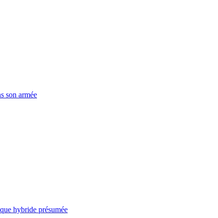
ns son armée
taque hybride présumée