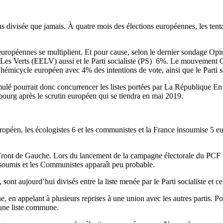
s divisée que jamais. À quatre mois des élections européennes, les tenta
uropéennes se multiplient. Et pour cause, selon le dernier sondage Opin
e Les Verts (EELV) aussi et le Parti socialiste (PS) 6%. Le mouvement 
 l’hémicycle européen avec 4% des intentions de vote, ainsi que le Parti 
cumulé pourrait donc concurrencer les listes portées par La République
ourg après le scrutin européen qui se tiendra en mai 2019.
uropéen, les écologistes 6 et les communistes et la France insoumise 5 
ront de Gauche. Lors du lancement de la campagne électorale du PCF le 5 f
nsoumis et les Communistes apparaît peu probable.
sont aujourd’hui divisés entre la liste menée par le Parti socialiste et c
e, en appelant à plusieurs reprises à une union avec les autres partis. P
 une liste commune.