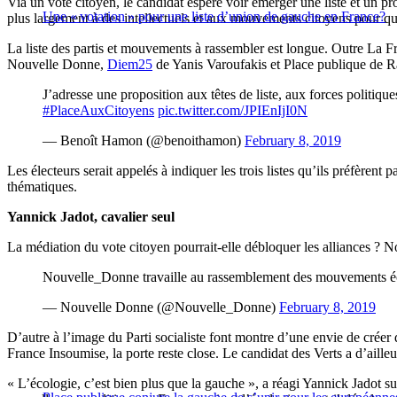
Via un vote citoyen, le candidat espère voir émerger une liste et un p
Une « votation » pour une liste d’union de gauche en France?
plus largement à des intellectuels et aux mouvements citoyens pour qu’il
La liste des partis et mouvements à rassembler est longue. Outre La
Nouvelle Donne,
Diem25
de Yanis Varoufakis et Place publique de
J’adresse une proposition aux têtes de liste, aux forces politiqu
#PlaceAuxCitoyens
pic.twitter.com/JPIEnIjI0N
— Benoît Hamon (@benoithamon)
February 8, 2019
Les électeurs serait appelés à indiquer les trois listes qu’ils préfèren
thématiques.
Yannick Jadot, cavalier seul
La médiation du vote citoyen pourrait-elle débloquer les alliances ?
Nouvelle_Donne travaille au rassemblement des mouvements éco
— Nouvelle Donne (@Nouvelle_Donne)
February 8, 2019
D’autre à l’image du Parti socialiste font montre d’une envie de créer 
France Insoumise, la porte reste close. Le candidat des Verts a d’aille
« L’écologie, c’est bien plus que la gauche », a réagi Yannick Jadot s