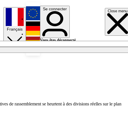
Se connecter
Close menu
English
Français
Deutsch
Vous êtes déconnecté.
Se connecter
Español
Lumières éteintes
ives de rassemblement se heurtent à des divisions réelles sur le plan