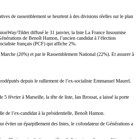
tives de rassemblement se heurtent à des divisions réelles sur le plan
ionWay/Tilder diffusé le 31 janvier, la liste La France Insoumise
Générations de Benoît Hamon, l’ancien candidat à l’élection
socialiste français (PCF) qui affiche 2%.
 En Marche (20%) et par le Rassemblement National (22%). Et assurer à
eurodéputés depuis le ralliement de l’ex-socialiste Emmanuel Maurel.
évrier à Marseille, la tête de liste, Ian Brossat, a laissé la porte
elle de l’ex-candidat à la présidentielle, Benoît Hamon.
our éviter un éparpillement des listes, le cofondateur de Générations a