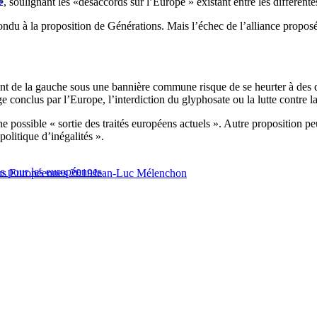
s
é, soulignant les «désaccords sur l’Europe » existant entre les différent
u à la proposition de Générations. Mais l’échec de l’alliance propos
nt de la gauche sous une bannière commune risque de se heurter à des di
onclus par l’Europe, l’interdiction du glyphosate ou la lutte contre la f
 possible « sortie des traités européens actuels ». Autre proposition pe
litique d’inégalités ».
s pour les européennes
ns Européennes 2019
Jean-Luc Mélenchon