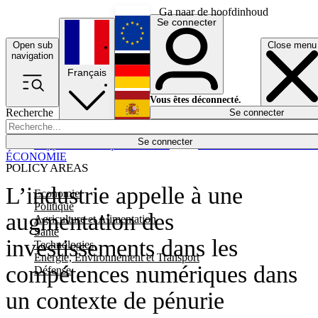
Ga naar de hoofdinhoud
Se connecter
Open sub
Close menu
English
navigation
Français
Deutsch
Vous êtes déconnecté.
Recherche
Se connecter
Español
Lumières éteintes
Se connecter
Rapporteur
Politique
Économie
Newsletters
Evénements
Em
ÉCONOMIE
POLICY AREAS
L’industrie appelle à une
Economie
Politique
augmentation des
Agriculture et Alimentation
Santé
investissements dans les
Technologies
Energie, Environnement et Transport
compétences numériques dans
Défense
un contexte de pénurie