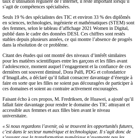
taux d’utilisation régulière de l’internet, il reste important lorsqu’il
s’agit de compétences spécialisées.
Seuls 19 % des spécialistes des TIC et environ 33 % des diplômés
en sciences, technologies, ingénierie et mathématiques (STEM) sont
des femmes, selon le tableau d’affichage 2021 Women in Digital,
publié dans le cadre des données DESI. Ces chiffres sont restés
stables depuis plusieurs années, ce qui montre l’absence de progrès
dans la résolution de ce problème.
Citant des études qui ont montré des niveaux d’intérêt similaires
pour les matières scientifiques entre les garçons et les filles avant
l’adolescence, moment auquel l’engagement et la confiance de ces
dernières ont souvent diminué, Dora Palfi, PDG et cofondatrice
d’ImagiLabs, a déclaré qu’il fallait consacrer davantage d’énergie à
faire en sorte que les filles ne soient pas découragées de participer à
ces domaines et soient au contraire activement encouragées.
Faisant écho à ces propos, M. Fredriksen, de Huawei, a ajouté qu’il
fallait faire davantage pour rendre le domaine des TIC attrayant et
accessible aux femmes et aux filles bien avant le niveau
universitaire.
« Si nous regardons l’avenir, où se trouvent les opportunités futures,
c’est dans le secteur numérique et technologique. Il s’agit donc de
s’assurer que la transformation numérique n’augmente pas les