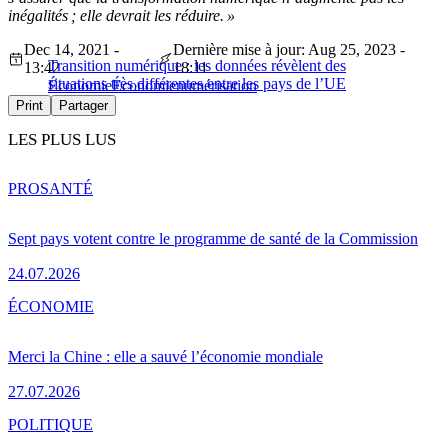
inégalités ; elle devrait les réduire. »
Dec 14, 2021 -
Dernière mise à jour: Aug 25, 2023 -
Transition numérique : les données révèlent des
13:42
18:11
situations très différentes entre les pays de l’UE
Économie
Économie
numérisation
Print
Partager
LES PLUS LUS
PRO
SANTÉ
Sept pays votent contre le programme de santé de la Commission
24.07.2026
ÉCONOMIE
Merci la Chine : elle a sauvé l’économie mondiale
27.07.2026
POLITIQUE