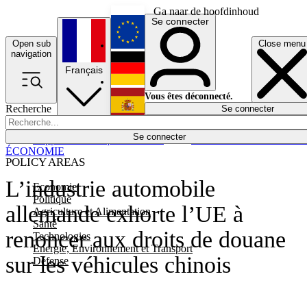
Ga naar de hoofdinhoud
Se connecter
Open sub
Close menu
English
navigation
Français
Deutsch
Vous êtes déconnecté.
Recherche
Se connecter
Español
Lumières éteintes
Se connecter
Rapporteur
Politique
Économie
Newsletters
Evénements
Em
ÉCONOMIE
POLICY AREAS
L’industrie automobile
Economie
Politique
allemande exhorte l’UE à
Agriculture et Alimentation
Santé
renoncer aux droits de douane
Technologies
Energie, Environnement et Transport
sur les véhicules chinois
Défense