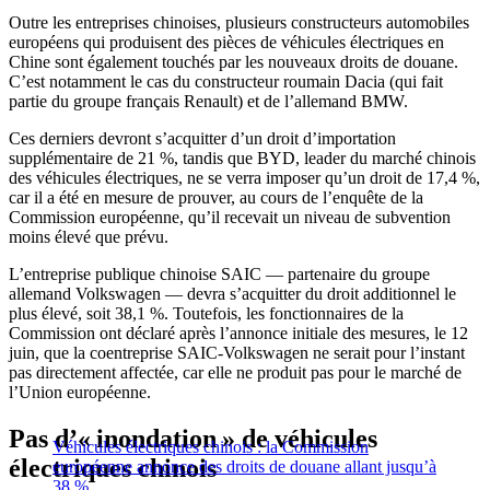
Outre les entreprises chinoises, plusieurs constructeurs automobiles
européens qui produisent des pièces de véhicules électriques en
Chine sont également touchés par les nouveaux droits de douane.
C’est notamment le cas du constructeur roumain Dacia (qui fait
partie du groupe français Renault) et de l’allemand BMW.
Ces derniers devront s’acquitter d’un droit d’importation
supplémentaire de 21 %, tandis que BYD, leader du marché chinois
des véhicules électriques, ne se verra imposer qu’un droit de 17,4 %,
car il a été en mesure de prouver, au cours de l’enquête de la
Commission européenne, qu’il recevait un niveau de subvention
moins élevé que prévu.
L’entreprise publique chinoise SAIC — partenaire du groupe
allemand Volkswagen — devra s’acquitter du droit additionnel le
plus élevé, soit 38,1 %. Toutefois, les fonctionnaires de la
Commission ont déclaré après l’annonce initiale des mesures, le 12
juin, que la coentreprise SAIC-Volkswagen ne serait pour l’instant
pas directement affectée, car elle ne produit pas pour le marché de
l’Union européenne.
Pas d’« inondation » de véhicules
Véhicules électriques chinois : la Commission
électriques chinois
européenne annonce des droits de douane allant jusqu’à
38 %