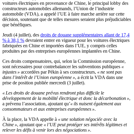
voitures électriques en provenance de Chine, le principal lobby des
constructeurs automobiles allemands, l’Union de l’industrie
automobile (VDA), a appelé l’UE à faire marche arrière sur cette
décision, soutenant que de telles mesures seraient plus préjudiciables
que bénéfiques.
Jeudi (4 juillet), des
droits de douane supplémentaires allant de 17,4
% à 38,1 %
devraient entrer en vigueur pour les voitures électriques
fabriquées en Chine et importées dans l’UE, y compris celles
produites par des entreprises européennes implantées en Chine.
Ces droits compensatoires, qui, selon la Commission européenne,
sont nécessaires pour contrebalancer les subventions publiques
«
injustes »
accordées par Pékin à ses constructeurs,
« ne sont pas
dans l’intérêt de l’Union européenne »
, a écrit la VDA dans une
prise de position publiée mercredi (3 juillet).
« Les droits de douane prévus rendront plus difficile le
développement de la mobilité électrique et donc la décarbonation »
,
a prévenu l’association, ajoutant qu’
« ils nuisent également aux
consommateurs et aux entreprises européennes »
.
À la place, la VDA appelle à
« une solution négociée avec la
Chine »
, ajoutant que
« l’UE peut protéger ses intérêts légitimes et
relever les défis à venir lors des négociations »
.