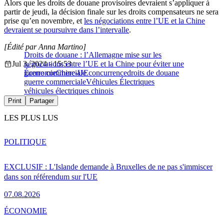
Alors que les droits de douane provisoires devraient s’appliquer à
partir de jeudi, la décision finale sur les droits compensateurs ne sera
prise qu’en novembre, et
les négociations entre l’UE et la Chine
devraient se poursuivre dans l’intervalle
.
[Édité par Anna Martino]
Droits de douane : l’Allemagne mise sur les
Jul 3, 2024 - 15:53
négociations entre l’UE et la Chine pour éviter une
guerre commerciale
Économie
Chine-UE
concurrence
droits de douane
guerre commerciale
Véhicules Électriques
véhicules électriques chinois
Print
Partager
LES PLUS LUS
POLITIQUE
EXCLUSIF : L'Islande demande à Bruxelles de ne pas s'immiscer
dans son référendum sur l'UE
07.08.2026
ÉCONOMIE