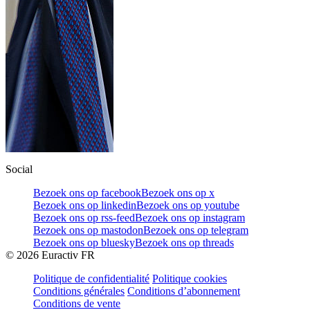
Social
Bezoek ons op facebook
Bezoek ons op x
Bezoek ons op linkedin
Bezoek ons op youtube
Bezoek ons op rss-feed
Bezoek ons op instagram
Bezoek ons op mastodon
Bezoek ons op telegram
Bezoek ons op bluesky
Bezoek ons op threads
©
2026
Euractiv FR
Politique de confidentialité
Politique cookies
Conditions générales
Conditions d’abonnement
Conditions de vente