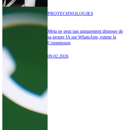
PRO
TECHNOLOGIES
Meta ne peut pas uniquement disposer de
sa propre IA sur WhatsApp, estime la
Commission
09.02.2026