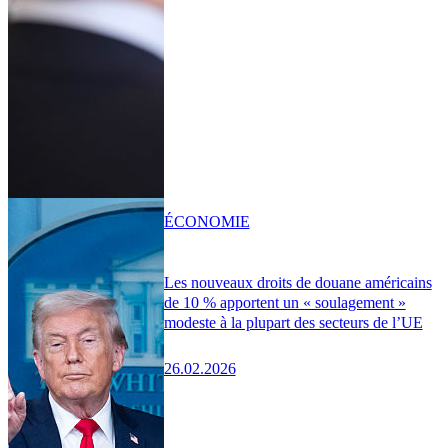
ÉCONOMIE
Les nouveaux droits de douane américains
de 10 % apportent un « soulagement »
modeste à la plupart des secteurs de l’UE
26.02.2026