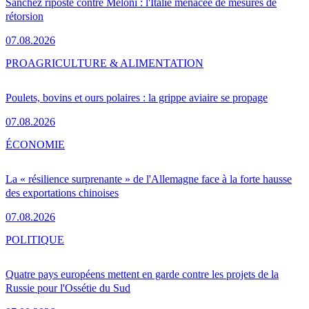
Sánchez riposte contre Meloni : l'Italie menacée de mesures de
rétorsion
07.08.2026
PRO
AGRICULTURE & ALIMENTATION
Poulets, bovins et ours polaires : la grippe aviaire se propage
07.08.2026
ÉCONOMIE
La « résilience surprenante » de l'Allemagne face à la forte hausse
des exportations chinoises
07.08.2026
POLITIQUE
Quatre pays européens mettent en garde contre les projets de la
Russie pour l'Ossétie du Sud