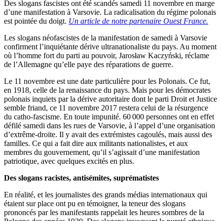
Des slogans fascistes ont été scandés samedi 11 novembre en marge
d’une manifestation à Varsovie. La radicalisation du régime polonais
est pointée du doigt.
Un article de notre partenaire Ouest France.
Les slogans néofascistes de la manifestation de samedi à Varsovie
confirment l’inquiétante dérive ultranationaliste du pays. Au moment
où l’homme fort du parti au pouvoir, Jarosław Kaczyński, réclame
de l’Allemagne qu’elle paye des réparations de guerre.
Le 11 novembre est une date particulière pour les Polonais. Ce fut,
en 1918, celle de la renaissance du pays. Mais pour les démocrates
polonais inquiets par la dérive autoritaire dont le parti Droit et Justice
semble friand, ce 11 novembre 2017 restera celui de la résurgence
du catho-fascisme. En toute impunité. 60 000 personnes ont en effet
défilé samedi dans les rues de Varsovie, à l’appel d’une organisation
d’extrême-droite. Il y avait des extrémistes cagoulés, mais aussi des
familles. Ce qui a fait dire aux militants nationalistes, et aux
membres du gouvernement, qu’il s’agissait d’une manifestation
patriotique, avec quelques excités en plus.
Des slogans racistes, antisémites, suprématistes
En réalité, et les journalistes des grands médias internationaux qui
étaient sur place ont pu en témoigner, la teneur des slogans
prononcés par les manifestants rappelait les heures sombres de la