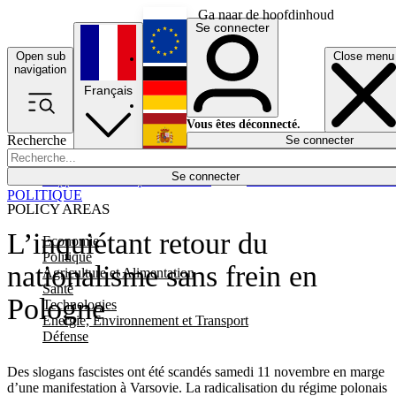
Ga naar de hoofdinhoud
Se connecter
Open sub
Close menu
English
navigation
Français
Deutsch
Vous êtes déconnecté.
Recherche
Se connecter
Español
Lumières éteintes
Se connecter
Rapporteur
Politique
Économie
Newsletters
Evénements
Em
POLITIQUE
POLICY AREAS
L’inquiétant retour du
Economie
Politique
nationalisme sans frein en
Agriculture et Alimentation
Santé
Pologne
Technologies
Energie, Environnement et Transport
Défense
Des slogans fascistes ont été scandés samedi 11 novembre en marge
d’une manifestation à Varsovie. La radicalisation du régime polonais