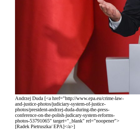
Andrzej Duda [<a href="http://www.epa.eu/crime-law-
and-justice-photos/judiciary-system-of-justice-
photos/president-andrzej-duda-during-the-press-
conference-on-the-polish-judicary-system-reforms-
photos-53791065" target="_blank" rel="noopener">
[Radek Pietruszka/ EPA]</a>]