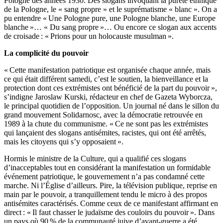
Pologne des années 1930. Des slogans invoquant la pureté ethnique
de la Pologne, le « sang propre » et le suprématisme « blanc ». On a
pu entendre « Une Pologne pure, une Pologne blanche, une Europe
blanche »… « Du sang propre »… Ou encore ce slogan aux accents
de croisade : « Prions pour un holocauste musulman ».
La complicité du pouvoir
« Cette manifestation patriotique est organisée chaque année, mais
ce qui était différent samedi, c’est le soutien, la bienveillance et la
protection dont ces extrémistes ont bénéficié de la part du pouvoir »,
s’indigne Jaroslaw Kurski, rédacteur en chef de Gazeta Wyborcza,
le principal quotidien de l’opposition. Un journal né dans le sillon du
grand mouvement Solidarnosc, avec la démocratie retrouvée en
1989 à la chute du communisme. « Ce ne sont pas les extrémistes
qui lançaient des slogans antisémites, racistes, qui ont été arrêtés,
mais les citoyens qui s’y opposaient ».
Hormis le ministre de la Culture, qui a qualifié ces slogans
d’inacceptables tout en considérant la manifestation un formidable
événement patriotique, le gouvernement n’a pas condamné cette
marche. Ni l’Église d’ailleurs. Pire, la télévision publique, reprise en
main par le pouvoir, a tranquillement tendu le micro à des propos
antisémites caractérisés. Comme ceux de ce manifestant affirmant en
direct : « Il faut chasser le judaïsme des couloirs du pouvoir ». Dans
un pays où 90 % de la communauté juive d’avant-guerre a été