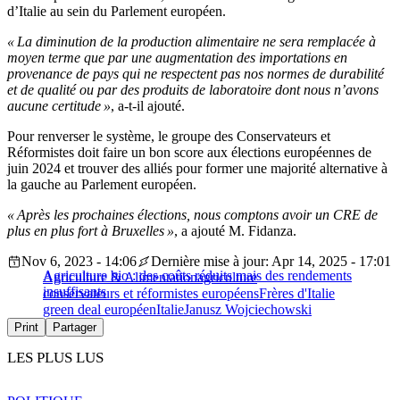
d’Italie au sein du Parlement européen.
« La diminution de la production alimentaire ne sera remplacée à
moyen terme que par une augmentation des importations en
provenance de pays qui ne respectent pas nos normes de durabilité
et de qualité ou par des produits de laboratoire dont nous n’avons
aucune certitude »
, a-t-il ajouté.
Pour renverser le système, le groupe des Conservateurs et
Réformistes doit faire un bon score aux élections européennes de
juin 2024 et trouver des alliés pour former une majorité alternative à
la gauche au Parlement européen.
« Après les prochaines élections, nous comptons avoir un CRE de
plus en plus fort à Bruxelles »
, a ajouté M. Fidanza.
Nov 6, 2023 - 14:06
Dernière mise à jour: Apr 14, 2025 - 17:01
Agriculture bio : des coûts réduits mais des rendements
Agriculture & Alimentation
agriculture
insuffisants
conservateurs et réformistes européens
Frères d'Italie
green deal européen
Italie
Janusz Wojciechowski
Print
Partager
LES PLUS LUS