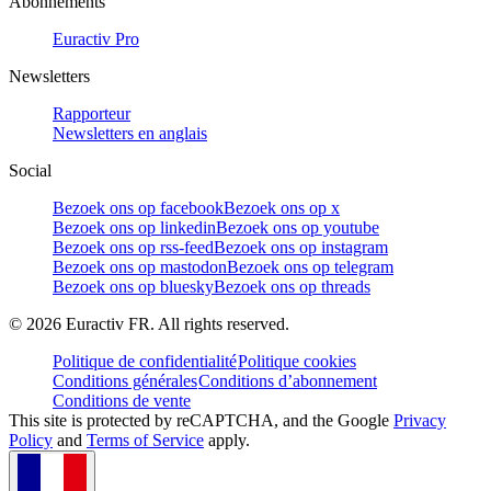
Abonnements
Euractiv Pro
Newsletters
Rapporteur
Newsletters en anglais
Social
Bezoek ons op facebook
Bezoek ons op x
Bezoek ons op linkedin
Bezoek ons op youtube
Bezoek ons op rss-feed
Bezoek ons op instagram
Bezoek ons op mastodon
Bezoek ons op telegram
Bezoek ons op bluesky
Bezoek ons op threads
©
2026
Euractiv FR. All rights reserved.
Politique de confidentialité
Politique cookies
Conditions générales
Conditions d’abonnement
Conditions de vente
This site is protected by reCAPTCHA, and the Google
Privacy
Policy
and
Terms of Service
apply.