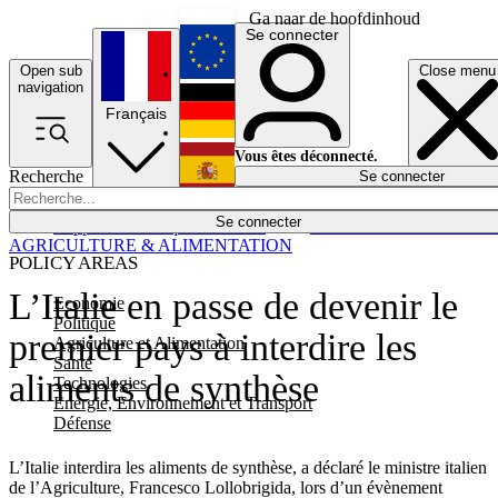
Ga naar de hoofdinhoud
Se connecter
Open sub
Close menu
English
navigation
Français
Deutsch
Vous êtes déconnecté.
Recherche
Se connecter
Español
Lumières éteintes
Se connecter
Rapporteur
Politique
Économie
Newsletters
Evénements
Em
AGRICULTURE & ALIMENTATION
POLICY AREAS
L’Italie en passe de devenir le
Economie
Politique
premier pays à interdire les
Agriculture et Alimentation
Santé
aliments de synthèse
Technologies
Energie, Environnement et Transport
Défense
L’Italie interdira les aliments de synthèse, a déclaré le ministre italien
de l’Agriculture, Francesco Lollobrigida, lors d’un évènement