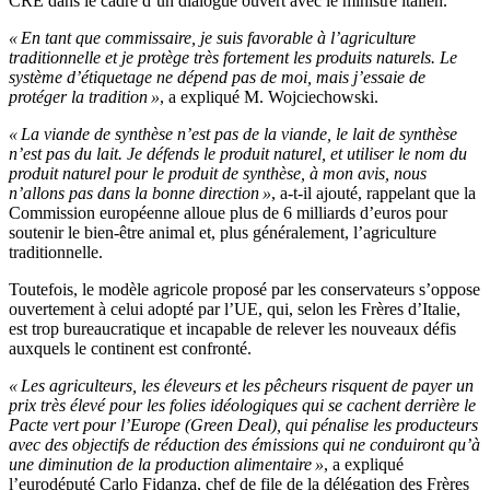
CRE dans le cadre d’un dialogue ouvert avec le ministre italien.
« En tant que commissaire, je suis favorable à l’agriculture
traditionnelle et je protège très fortement les produits naturels. Le
système d’étiquetage ne dépend pas de moi, mais j’essaie de
protéger la tradition »
, a expliqué M. Wojciechowski.
« La viande de synthèse n’est pas de la viande, le lait de synthèse
n’est pas du lait. Je défends le produit naturel, et utiliser le nom du
produit naturel pour le produit de synthèse, à mon avis, nous
n’allons pas dans la bonne direction »
, a-t-il ajouté, rappelant que la
Commission européenne alloue plus de 6 milliards d’euros pour
soutenir le bien-être animal et, plus généralement, l’agriculture
traditionnelle.
Toutefois, le modèle agricole proposé par les conservateurs s’oppose
ouvertement à celui adopté par l’UE, qui, selon les Frères d’Italie,
est trop bureaucratique et incapable de relever les nouveaux défis
auxquels le continent est confronté.
« Les agriculteurs, les éleveurs et les pêcheurs risquent de payer un
prix très élevé pour les folies idéologiques qui se cachent derrière le
Pacte vert pour l’Europe (Green Deal), qui pénalise les producteurs
avec des objectifs de réduction des émissions qui ne conduiront qu’à
une diminution de la production alimentaire »
, a expliqué
l’eurodéputé Carlo Fidanza, chef de file de la délégation des Frères