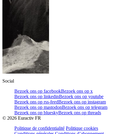
Social
Bezoek ons op facebook
Bezoek ons op x
Bezoek ons op linkedin
Bezoek ons op youtube
Bezoek ons op rss-feed
Bezoek ons op instagram
Bezoek ons op mastodon
Bezoek ons op telegram
Bezoek ons op bluesky
Bezoek ons op threads
©
2026
Euractiv FR
Politique de confidentialité
Politique cookies
Conditions générales
Conditions d’abonnement