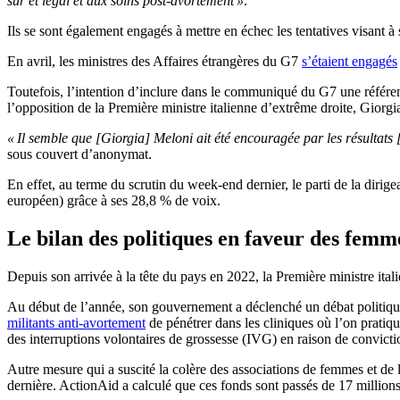
sûr et légal et aux soins post-avortement »
.
Ils se sont également engagés à mettre en échec les tentatives visant à
En avril, les ministres des Affaires étrangères du G7
s’étaient engagés
Toutefois, l’intention d’inclure dans le communiqué du G7 une référence
l’opposition de la Première ministre italienne d’extrême droite, Giorg
« Il semble que [Giorgia] Meloni ait été encouragée par les résultat
sous couvert d’anonymat.
En effet, au terme du scrutin du week-end dernier, le parti de la dirige
européen) grâce à ses 28,8 % de voix.
Le bilan des politiques en faveur des fem
Depuis son arrivée à la tête du pays en 2022, la Première ministre ita
Au début de l’année, son gouvernement a déclenché un débat politique 
militants anti-avortement
de pénétrer dans les cliniques où l’on pratiqu
des interruptions volontaires de grossesse (IVG) en raison de convicti
Autre mesure qui a suscité la colère des associations de femmes et de 
dernière. ActionAid a calculé que ces fonds sont passés de 17 millio