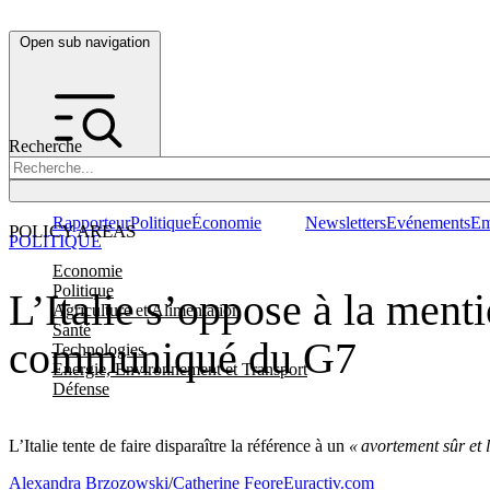
Open sub navigation
Recherche
Rapporteur
Politique
Économie
Newsletters
Evénements
Em
POLICY AREAS
POLITIQUE
Economie
Politique
L’Italie s’oppose à la menti
Agriculture et Alimentation
Santé
communiqué du G7
Technologies
Energie, Environnement et Transport
Défense
L’Italie tente de faire disparaître la référence à un
« avortement sûr et 
Alexandra Brzozowski
/
Catherine Feore
Euractiv.com