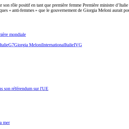
 son rôle positif en tant que première femme Première ministre d’Italie 
tiques « anti-femmes » que le gouvernement de Giorgia Meloni aurait pou
emière mondiale
Italie
G7
Giorgia Meloni
International
Italie
IVG
s son référendum sur l'UE
la mer