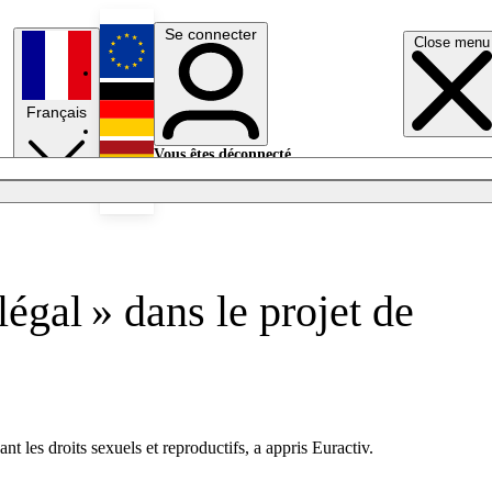
Se connecter
Close menu
English
Français
Deutsch
Vous êtes déconnecté.
Se connecter
Español
Lumières éteintes
légal » dans le projet de
les droits sexuels et reproductifs, a appris Euractiv.