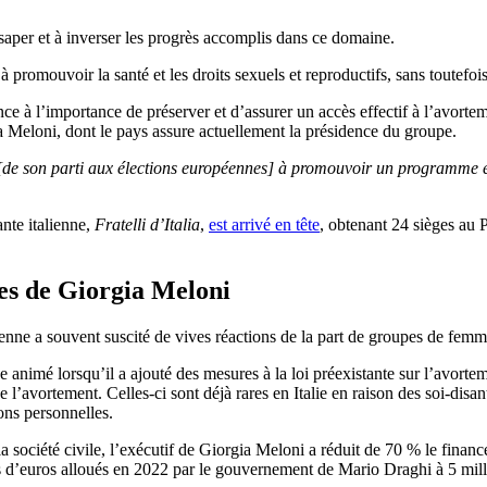
 saper et à inverser les progrès accomplis dans ce domaine.
à promouvoir la santé et les droits sexuels et reproductifs, sans toutefo
 à l’importance de préserver et d’assurer un accès effectif à l’avorteme
ia Meloni, dont le pays assure actuellement la présidence du groupe.
s [de son parti aux élections européennes] à promouvoir un programme 
ante italienne,
Fratelli d’Italia
,
est arrivé en tête
, obtenant 24 sièges au 
mes de Giorgia Meloni
lienne a souvent suscité de vives réactions de la part de groupes de fe
animé lorsqu’il a ajouté des mesures à la loi préexistante sur l’avorte
e l’avortement. Celles-ci sont déjà rares en Italie en raison des soi-disa
ons personnelles.
la société civile, l’exécutif de Giorgia Meloni a réduit de 70 % le fina
ns d’euros alloués en 2022 par le gouvernement de Mario Draghi à 5 mil