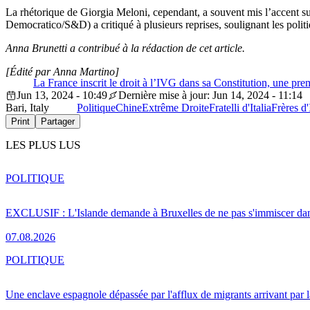
La rhétorique de Giorgia Meloni, cependant, a souvent mis l’accent sur
Democratico/S&D) a critiqué à plusieurs reprises, soulignant les poli
Anna Brunetti a contribué à la rédaction de cet article.
[Édité par Anna Martino]
La France inscrit le droit à l’IVG dans sa Constitution, une pr
Jun 13, 2024 - 10:49
Dernière mise à jour: Jun 14, 2024 - 11:14
Bari, Italy
Politique
Chine
Extrême Droite
Fratelli d'Italia
Frères d'
Print
Partager
LES PLUS LUS
POLITIQUE
EXCLUSIF : L'Islande demande à Bruxelles de ne pas s'immiscer dan
07.08.2026
POLITIQUE
Une enclave espagnole dépassée par l'afflux de migrants arrivant par 