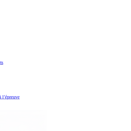
ts
à l’épreuve