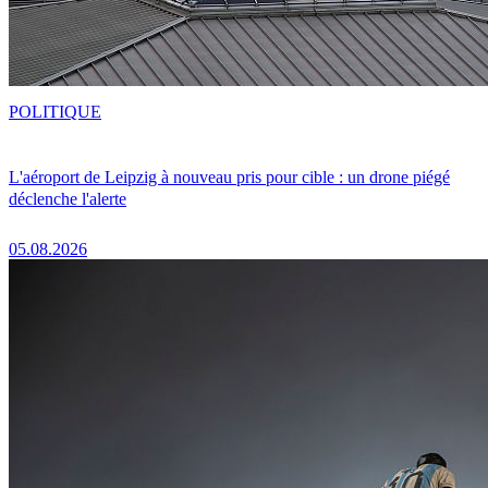
POLITIQUE
L'aéroport de Leipzig à nouveau pris pour cible : un drone piégé
déclenche l'alerte
05.08.2026