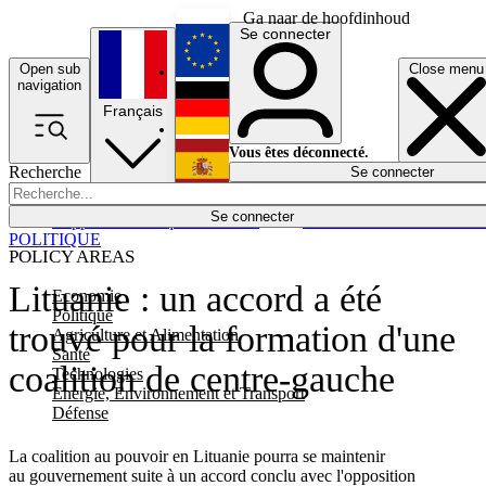
Ga naar de hoofdinhoud
Se connecter
Open sub
Close menu
English
navigation
Français
Deutsch
Vous êtes déconnecté.
Recherche
Se connecter
Español
Lumières éteintes
Se connecter
Rapporteur
Politique
Économie
Newsletters
Evénements
Em
POLITIQUE
POLICY AREAS
Lituanie : un accord a été
Economie
Politique
trouvé pour la formation d'une
Agriculture et Alimentation
Santé
coalition de centre-gauche
Technologies
Energie, Environnement et Transport
Défense
La coalition au pouvoir en Lituanie pourra se maintenir
au gouvernement suite à un accord conclu avec l'opposition