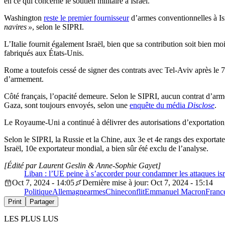
en ce qui concerne le soutien militaire à Israël.
Washington
reste le premier fournisseur
d’armes conventionnelles à Isr
navires »
, selon le SIPRI.
L’Italie fournit également Israël, bien que sa contribution soit bien m
fabriqués aux États-Unis.
Rome a toutefois cessé de signer des contrats avec Tel-Aviv après le 
d’armement.
Côté français, l’opacité demeure. Selon le SIPRI, aucun contrat d’ar
Gaza, sont toujours envoyés, selon une
enquête du média
Disclose
.
Le Royaume-Uni a continué à délivrer des autorisations d’exportation, 
Selon le SIPRI, la Russie et la Chine, aux 3e et 4e rangs des exporta
Israël, 10e exportateur mondial, a bien sûr été exclu de l’analyse.
[Édité par Laurent Geslin & Anne-Sophie Gayet]
Liban : l’UE peine à s’accorder pour condamner les attaques is
Oct 7, 2024 - 14:05
Dernière mise à jour: Oct 7, 2024 - 15:14
Politique
Allemagne
armes
Chine
conflit
Emmanuel Macron
Franc
Print
Partager
LES PLUS LUS