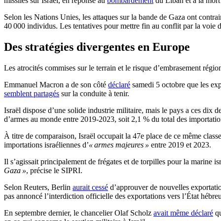
missiles sur Israël, en réponse au
bombardement
du Liban et à la mort
Selon les Nations Unies, les attaques sur la bande de Gaza ont contrai
40 000 individus. Les tentatives pour mettre fin au conflit par la voie
Des stratégies divergentes en Europe
Les atrocités commises sur le terrain et le risque d’embrasement régional
Emmanuel Macron a de son côté
déclaré
samedi 5 octobre que les expo
semblent partagés
sur la conduite à tenir.
Israël dispose d’une solide industrie militaire, mais le pays a ces di
d’armes au monde entre 2019-2023, soit 2,1 % du total des importatio
À titre de comparaison, Israël occupait la 47e place de ce même classe
importations israéliennes d’
« armes majeures »
entre 2019 et 2023.
Il s’agissait principalement de frégates et de torpilles pour la marine
Gaza »
, précise le SIPRI.
Selon Reuters, Berlin
aurait cessé
d’approuver de nouvelles exportations
pas annoncé l’interdiction officielle des exportations vers l’État hébreu
En septembre dernier, le chancelier Olaf Scholz
avait même déclaré
qu