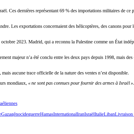
aël. Ces dernières représentant 69 % des importations militaires de ce 
oindre. Les exportations concernaient des hélicoptères, des canons pour 
7 octobre 2023. Madrid, qui a reconnu la Palestine comme un État indépe
mement majeur n’a été conclu entre les deux pays depuis 1998, mais des
mais aucune trace officielle de la nature des ventes n’est disponible.
teurs mondiaux,
« ne sont pas connues pour fournir des armes à Israël »
raéliennes
e
Gaza
génocide
guerre
Hamas
International
Iran
Israël
Italie
Liban
Livraison