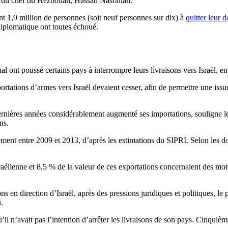
 du chef du Hezbollah, Hassan Nasrallah.
nt 1,9 million de personnes (soit neuf personnes sur dix) à
quitter leur 
 diplomatique ont toutes échoué.
 ont poussé certains pays à interrompre leurs livraisons vers Israël, en p
rtations d’armes vers Israël devaient cesser, afin de permettre une issu
x dernières années considérablement augmenté ses importations, souligne
ns.
ment entre 2009 et 2013, d’après les estimations du SIPRI. Selon les do
 israélienne et 8,5 % de la valeur de ces exportations concernaient des mo
 en direction d’Israël, après des pressions juridiques et politiques, le 
.
’il n’avait pas l’intention d’arrêter les livraisons de son pays. Cinquiè