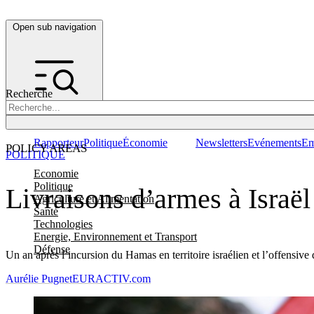
Open sub navigation
Recherche
Rapporteur
Politique
Économie
Newsletters
Evénements
Em
POLICY AREAS
POLITIQUE
Economie
Politique
Livraisons d’armes à Israël
Agriculture et Alimentation
Santé
Technologies
Energie, Environnement et Transport
Défense
Un an après l’incursion du Hamas en territoire israélien et l’offensive
Aurélie Pugnet
EURACTIV.com