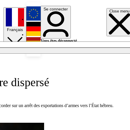
Se connecter
Close menu
English
Français
Deutsch
Vous êtes déconnecté.
Se connecter
Español
Lumières éteintes
re dispersé
corder sur un arrêt des exportations d’armes vers l’État hébreu.