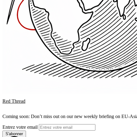
Red Thread
Coming soon: Don’t miss out on our new weekly briefing on EU-Asia 
Entrez votre email
S'abonner