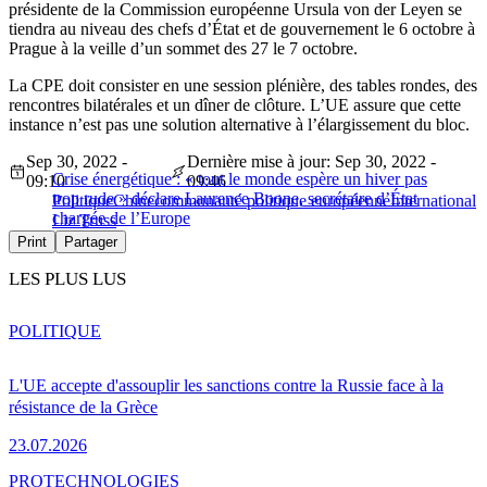
présidente de la Commission européenne Ursula von der Leyen se
tiendra au niveau des chefs d’État et de gouvernement le 6 octobre à
Prague à la veille d’un sommet des 27 le 7 octobre.
La CPE doit consister en une session plénière, des tables rondes, des
rencontres bilatérales et un dîner de clôture. L’UE assure que cette
instance n’est pas une solution alternative à l’élargissement du bloc.
Sep 30, 2022 -
Dernière mise à jour: Sep 30, 2022 -
Crise énergétique : « tout le monde espère un hiver pas
09:10
09:46
trop rude » déclare Laurence Boone, secrétaire d’État
Politique
Chine
communauté politique européenne
International
chargée de l’Europe
Liz Truss
Print
Partager
LES PLUS LUS
POLITIQUE
L'UE accepte d'assouplir les sanctions contre la Russie face à la
résistance de la Grèce
23.07.2026
PRO
TECHNOLOGIES