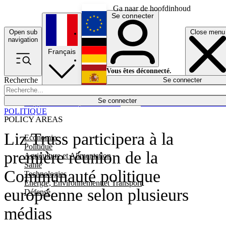
Ga naar de hoofdinhoud
Se connecter
Open sub
Close menu
English
navigation
Français
Deutsch
Vous êtes déconnecté.
Recherche
Se connecter
Español
Lumières éteintes
Se connecter
Rapporteur
Politique
Économie
Newsletters
Evénements
Em
POLITIQUE
POLICY AREAS
Liz Truss participera à la
Economie
Politique
première réunion de la
Agriculture et Alimentation
Santé
Communauté politique
Technologies
Energie, Environnement et Transport
européenne selon plusieurs
Défense
médias