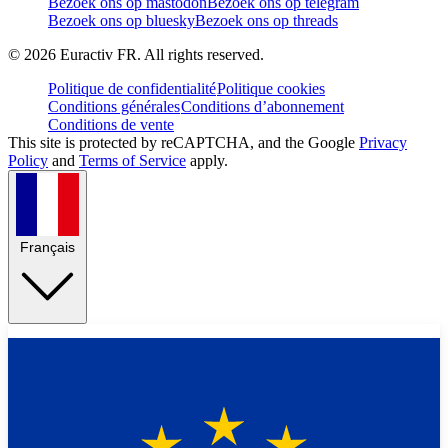
Bezoek ons op mastodon
Bezoek ons op telegram
Bezoek ons op bluesky
Bezoek ons op threads
©
2026
Euractiv FR. All rights reserved.
Politique de confidentialité
Politique cookies
Conditions générales
Conditions d’abonnement
Conditions de vente
This site is protected by reCAPTCHA, and the Google
Privacy
Policy
and
Terms of Service
apply.
Français