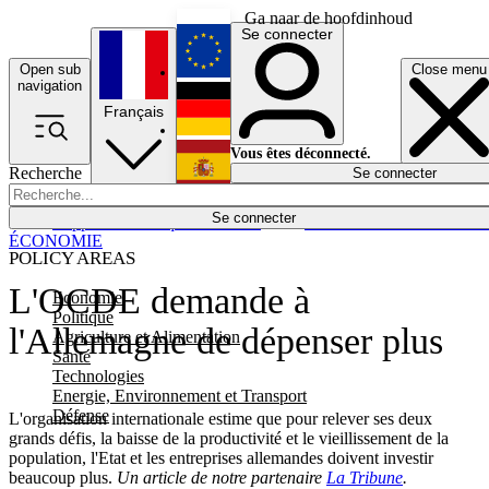
Ga naar de hoofdinhoud
Se connecter
Open sub
Close menu
English
navigation
Français
Deutsch
Vous êtes déconnecté.
Recherche
Se connecter
Español
Lumières éteintes
Se connecter
Rapporteur
Politique
Économie
Newsletters
Evénements
Em
ÉCONOMIE
POLICY AREAS
L'OCDE demande à
Economie
Politique
l'Allemagne de dépenser plus
Agriculture et Alimentation
Santé
Technologies
Energie, Environnement et Transport
Défense
L'organisation internationale estime que pour relever ses deux
grands défis, la baisse de la productivité et le vieillissement de la
population, l'Etat et les entreprises allemandes doivent investir
beaucoup plus.
Un article de notre partenaire
La Tribune
.