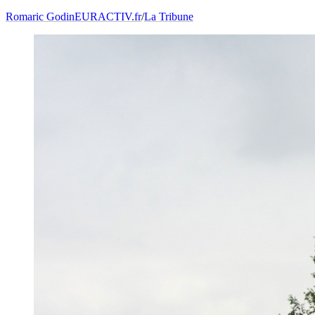
Romaric Godin
EURACTIV.fr
/
La Tribune