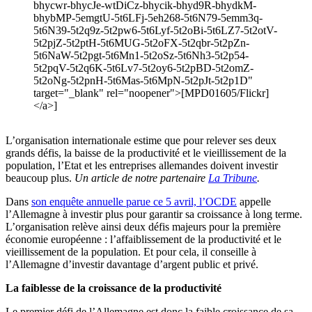
bhycwr-bhycJe-wtDiCz-bhycik-bhyd9R-bhydkM-
bhybMP-5emgtU-5t6LFj-5eh268-5t6N79-5emm3q-
5t6N39-5t2q9z-5t2pw6-5t6Lyf-5t2oBi-5t6LZ7-5t2otV-
5t2pjZ-5t2ptH-5t6MUG-5t2oFX-5t2qbr-5t2pZn-
5t6NaW-5t2pgt-5t6Mn1-5t2oSz-5t6Nh3-5t2p54-
5t2pqV-5t2q6K-5t6Lv7-5t2oy6-5t2pBD-5t2omZ-
5t2oNg-5t2pnH-5t6Mas-5t6MpN-5t2pJt-5t2p1D"
target="_blank" rel="noopener">[MPD01605/Flickr]
</a>]
L’organisation internationale estime que pour relever ses deux
grands défis, la baisse de la productivité et le vieillissement de la
population, l’Etat et les entreprises allemandes doivent investir
beaucoup plus.
Un article de notre partenaire
La Tribune
.
Dans
son enquête annuelle parue ce 5 avril, l’OCDE
appelle
l’Allemagne à investir plus pour garantir sa croissance à long terme.
L’organisation relève ainsi deux défis majeurs pour la première
économie européenne : l’affaiblissement de la productivité et le
vieillissement de la population. Et pour cela, il conseille à
l’Allemagne d’investir davantage d’argent public et privé.
La faiblesse de la croissance de la productivité
Le premier défi de l’Allemagne est donc la faible croissance de sa