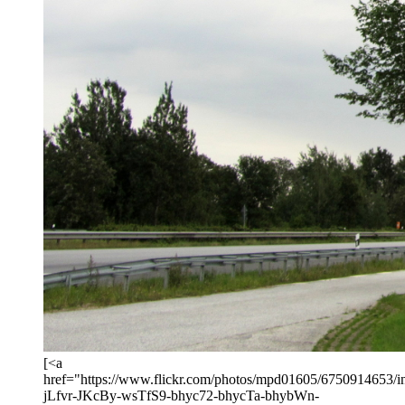
[<a
href="https://www.flickr.com/photos/mpd01605/6750914653/in/
jLfvr-JKcBy-wsTfS9-bhyc72-bhycTa-bhybWn-