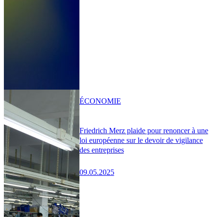
ÉCONOMIE
Friedrich Merz plaide pour renoncer à une
loi européenne sur le devoir de vigilance
des entreprises
09.05.2025