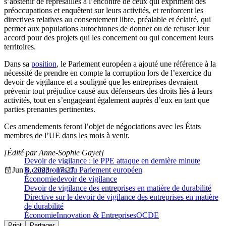
s’abstenir de représailles à l’encontre de ceux qui expriment des
préoccupations et enquêtent sur leurs activités, et renforcent les
directives relatives au consentement libre, préalable et éclairé, qui
permet aux populations autochtones de donner ou de refuser leur
accord pour des projets qui les concernent ou qui concernent leurs
territoires.
Dans sa
position
, le Parlement européen a ajouté une référence à la
nécessité de prendre en compte la corruption lors de l’exercice du
devoir de vigilance et a souligné que les entreprises devraient
prévenir tout préjudice causé aux défenseurs des droits liés à leurs
activités, tout en s’engageant également auprès d’eux en tant que
parties prenantes pertinentes.
Ces amendements feront l’objet de négociations avec les États
membres de l’UE dans les mois à venir.
[Édité par Anne-Sophie Gayet]
Devoir de vigilance : le PPE attaque en dernière minute
Jun 8, 2023 - 17:27
le compromis du Parlement européen
Économie
devoir de vigilance
Devoir de vigilance des entreprises en matière de durabilité
Directive sur le devoir de vigilance des entreprises en matière
de durabilité
Économie
Innovation & Entreprises
OCDE
Print
Partager