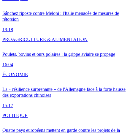
Sánchez riposte contre Meloni : l'Italie menacée de mesures de
rétorsion
19:18
PRO
AGRICULTURE & ALIMENTATION
Poulets, bovins et ours polaires : la grippe aviaire se propage
16:04
ÉCONOMIE
La « résilience surprenante » de l'Allemagne face à la forte hausse
des exportations chinoises
15:17
POLITIQUE
Quatre pays européens mettent en garde contre les projets de la