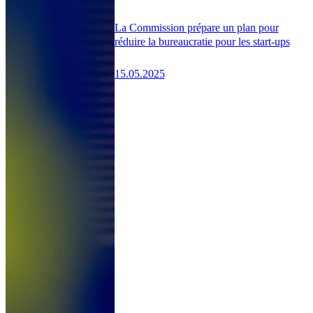
La Commission prépare un plan pour
réduire la bureaucratie pour les start-ups
15.05.2025