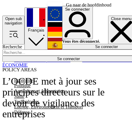
Ga naar de hoofdinhoud
Se connecter
Open sub
Close menu
English
navigation
Français
Deutsch
Vous êtes déconnecté.
Recherche
Se connecter
Español
Lumières éteintes
Se connecter
Rapporteur
Politique
Économie
Newsletters
Evénements
Em
ÉCONOMIE
POLICY AREAS
L’OCDE met à jour ses
Economie
Politique
principes directeurs sur le
Agriculture et Alimentation
Santé
devoir de vigilance des
Technologies
Energie, Environnement et Transport
entreprises
Défense