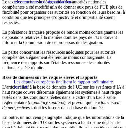
Le texte concernant la désignation des autorités nationales
adoptent leurs recommandations
compétentes a été modifié afin de donner aux pays de l’UE plus de
flexibilité pour organiser ces autorités en fonction de leurs besoins, à
condition que les principes d’objectivité et d’impartialité soient
respectés.
La présidence française propose de rendre moins contraignantes les
dispositions relatives à la manière dont les pays de l’UE doivent
informer la Commission de ce processus de désignation.
La partie concernant les ressources adéquates pour les autorités
compétentes a également été rendue moins contraignante. La
fréquence des rapports sur l’état des ressources des autorités
nationales a été réduite.
Base de données sur les risques élevés et rapports
Les députés européens finalisent le rapport préliminaire
L’article relatif à la base de données de l’UE sur les systèmes d’IA à
sur l’IA
haut risque couvre désormais également les systèmes à haut risque
testés dans des conditions réelles dans le cadre d’un bac à sable
réglementaire (
regulatory sandbox
), et prévoit que le
« fournisseur
de perspectives »
doit les insérer dans la base de données.
En outre, un nouveau paragraphe indique que les informations de la
base de données de l’UE sur les systèmes à haut risque déjà sur le
marché doivent être accessibles au public. Pour les systèmes qui sont