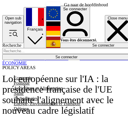
Ga naar de hoofdinhoud
Se connecter
Open sub
Close menu
English
navigation
Français
Deutsch
Vous êtes déconnecté.
Recherche
Se connecter
Español
Lumières éteintes
Se connecter
Rapporteur
Politique
Économie
Newsletters
Evénements
Em
ÉCONOMIE
POLICY AREAS
Loi européenne sur l'IA : la
Economie
Politique
présidence française de l'UE
Agriculture et Alimentation
Santé
souhaite l'alignement avec le
Technologies
Energie, Environnement et Transport
nouveau cadre législatif
Défense