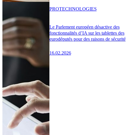
PRO
TECHNOLOGIES
Le Parlement européen désactive des
fonctionnalités d’IA sur les tablettes des
eurodéputés pour des raisons de sécurité
16.02.2026