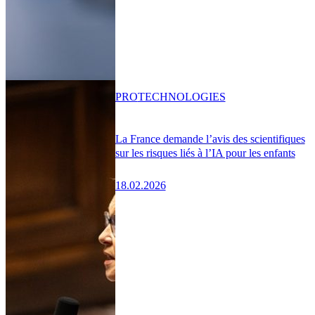
PRO
TECHNOLOGIES
La France demande l’avis des scientifiques
sur les risques liés à l’IA pour les enfants
18.02.2026