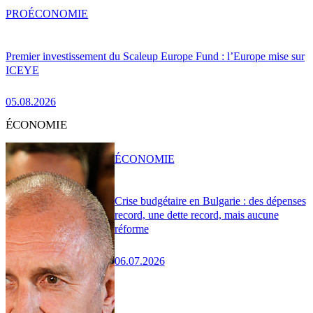
PRO
ÉCONOMIE
Premier investissement du Scaleup Europe Fund : l’Europe mise sur
ICEYE
05.08.2026
ÉCONOMIE
ÉCONOMIE
Crise budgétaire en Bulgarie : des dépenses
record, une dette record, mais aucune
réforme
06.07.2026