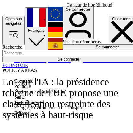
Ga naar de hoofdinhoud
Se connecter
Open sub
Close menu
English
navigation
Français
Deutsch
Vous êtes déconnecté.
Recherche
Se connecter
Español
Lumières éteintes
Se connecter
Rapporteur
Politique
Économie
Newsletters
Evénements
Em
ÉCONOMIE
POLICY AREAS
Loi sur l'IA : la présidence
Economie
Politique
tchèque de l'UE propose une
Agriculture et Alimentation
Santé
classification restreinte des
Technologies
Energie, Environnement et Transport
systèmes à haut-risque
Défense