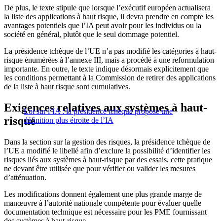
De plus, le texte stipule que lorsque l’exécutif européen actualisera
la liste des applications à haut risque, il devra prendre en compte les
avantages potentiels que l’IA peut avoir pour les individus ou la
société en général, plutôt que le seul dommage potentiel.
La présidence tchèque de l’UE n’a pas modifié les catégories à haut-
risque énumérées à l’annexe III, mais a procédé à une reformulation
importante. En outre, le texte indique désormais explicitement que
les conditions permettant à la Commission de retirer des applications
de la liste à haut risque sont cumulatives.
Exigences relatives aux systèmes à haut-
Loi sur l’IA : la présidence tchèque propose une
risque
définition plus étroite de l’IA
Dans la section sur la gestion des risques, la présidence tchèque de
l’UE a modifié le libellé afin d’exclure la possibilité d’identifier les
risques liés aux systèmes à haut-risque par des essais, cette pratique
ne devant être utilisée que pour vérifier ou valider les mesures
d’atténuation.
Les modifications donnent également une plus grande marge de
manœuvre à l’autorité nationale compétente pour évaluer quelle
documentation technique est nécessaire pour les PME fournissant
des systèmes à haut-risque.