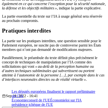
également en ce qui concerne l’exception pour la sécurité nationale,
la défense et les objectifs militaires »
, indique la partie explicative.
La partie essentielle du texte sur l’IA à usage général sera réservée
au prochain compromis.
Pratiques interdites
La partie sur les pratiques interdites, une question sensible pour le
Parlement européen, ne suscite pas de controverse parmi les États
membres qui n’ont pas demandé de modifications majeures.
Parallèlement, le préambule du texte définit plus précisément le
concept de techniques de manipulation par l’IA comme des
sollicitations qui vont
« au-delà de la perception humaine ou
d’autres techniques subliminales qui subvertissent ou portent
atteinte à l’autonomie de la personne […], par exemple dans le cas
d’interfaces neuronales directes ou de réalité virtuelle »
.
Les députés européens finalisent le rapport préliminaire
Sep 19, 2022 - 16:41
sur l’IA
Économie
conseil de l'UE
Économie
loi sur l'IA
présidence tchèque de l'UE