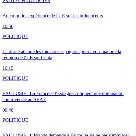
PRO
TECHNOLOGIES
Au cœur de l'expérience de l'UE sur les influenceurs
10:56
POLITIQUE
La droite attaque les ministres espagnols pour avoir manqué la
réunion de l'UE sur Ceuta
10:15
POLITIQUE
EXCLUSIF : La France et l'Espagne critiquent une nomination
controversée au SEAE
09:40
POLITIQUE
EXCLUSIF : L'Islande demande à Bruxelles de ne pas s'immiscer