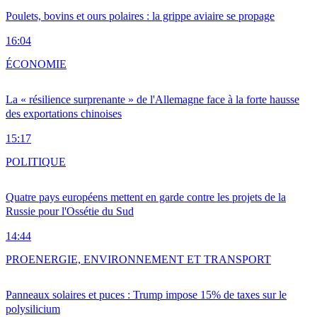
Poulets, bovins et ours polaires : la grippe aviaire se propage
16:04
ÉCONOMIE
La « résilience surprenante » de l'Allemagne face à la forte hausse
des exportations chinoises
15:17
POLITIQUE
Quatre pays européens mettent en garde contre les projets de la
Russie pour l'Ossétie du Sud
14:44
PRO
ENERGIE, ENVIRONNEMENT ET TRANSPORT
Panneaux solaires et puces : Trump impose 15% de taxes sur le
polysilicium