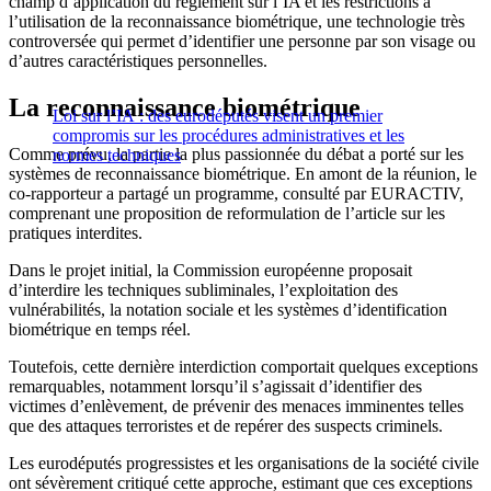
champ d’application du règlement sur l’IA et les restrictions à
l’utilisation de la reconnaissance biométrique, une technologie très
controversée qui permet d’identifier une personne par son visage ou
d’autres caractéristiques personnelles.
La reconnaissance biométrique
Loi sur l’IA : des eurodéputés visent un premier
compromis sur les procédures administratives et les
Comme prévu, la partie la plus passionnée du débat a porté sur les
normes techniques
systèmes de reconnaissance biométrique. En amont de la réunion, le
co-rapporteur a partagé un programme, consulté par EURACTIV,
comprenant une proposition de reformulation de l’article sur les
pratiques interdites.
Dans le projet initial, la Commission européenne proposait
d’interdire les techniques subliminales, l’exploitation des
vulnérabilités, la notation sociale et les systèmes d’identification
biométrique en temps réel.
Toutefois, cette dernière interdiction comportait quelques exceptions
remarquables, notamment lorsqu’il s’agissait d’identifier des
victimes d’enlèvement, de prévenir des menaces imminentes telles
que des attaques terroristes et de repérer des suspects criminels.
Les eurodéputés progressistes et les organisations de la société civile
ont sévèrement critiqué cette approche, estimant que ces exceptions