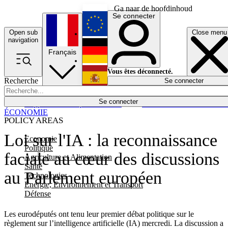
Ga naar de hoofdinhoud
Se connecter
Open sub
Close menu
English
navigation
Français
Deutsch
Vous êtes déconnecté.
Recherche
Se connecter
Español
Lumières éteintes
Se connecter
Rapporteur
Politique
Économie
Newsletters
Evénements
Em
ÉCONOMIE
POLICY AREAS
Loi sur l'IA : la reconnaissance
Economie
Politique
faciale au cœur des discussions
Agriculture et Alimentation
Santé
au Parlement européen
Technologies
Energie, Environnement et Transport
Défense
Les eurodéputés ont tenu leur premier débat politique sur le
règlement sur l’intelligence artificielle (IA) mercredi. La discussion a