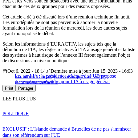
PPE et les Verts sont en désaccord avec une telle formulation, mais
chacun de ces deux groupes pour des raisons opposées.
Cet article a déjà été discuté lors d’une réunion technique fin août.
Les eurodéputés ne sont pas parvenus à aborder la nouvelle
formulation lors de la réunion de mercredi, les deux autres sujets
ayant monopolisé le débat.
Selon les informations d’EURACTIV, les sujets tels que la
définition de l’IA, les règles relatives à l’IA à usage général et la liste
des systèmes à haut risque de l’annexe III feront également l’objet
de discussions au niveau politique.
Oct 6, 2022 - 18:14
Dernière mise à jour: Jun 15, 2023 - 16:03
Loi sur l’IA : la présidence tchèque de l’UE propose
Économie
Technologies
Économie
IA
loi sur l'IA
des exigences adaptées pour l’IA à usage général
reconnaissance faciale
Print
Partager
LES PLUS LUS
POLITIQUE
EXCLUSIF : L'Islande demande à Bruxelles de ne pas s'immiscer
dans son référendum sur l'UE