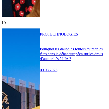
IA
PRO
TECHNOLOGIES
Pourquoi les dauphins font-ils tourner les
têtes dans le débat européen sur les droits
d’auteur liés à l’IA ?
09.03.2026