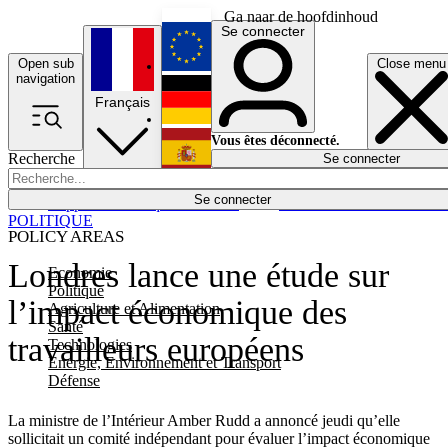
Ga naar de hoofdinhoud
Se connecter
Open sub
Close menu
English
navigation
Français
Deutsch
Vous êtes déconnecté.
Recherche
Se connecter
Español
Lumières éteintes
Se connecter
Rapporteur
Politique
Économie
Newsletters
Evénements
Em
POLITIQUE
POLICY AREAS
Londres lance une étude sur
Economie
Politique
l’impact économique des
Agriculture et Alimentation
Santé
travailleurs européens
Technologies
Energie, Environnement et Transport
Défense
La ministre de l’Intérieur Amber Rudd a annoncé jeudi qu’elle
sollicitait un comité indépendant pour évaluer l’impact économique