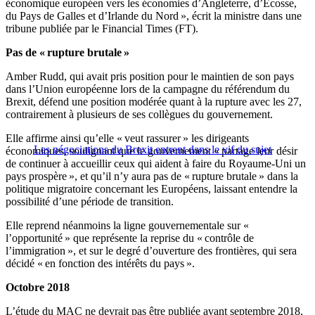
économique européen vers les économies d’Angleterre, d’Écosse,
du Pays de Galles et d’Irlande du Nord », écrit la ministre dans une
tribune publiée par le Financial Times (FT).
Pas de « rupture brutale »
Amber Rudd, qui avait pris position pour le maintien de son pays
dans l’Union européenne lors de la campagne du référendum du
Brexit, défend une position modérée quant à la rupture avec les 27,
contrairement à plusieurs de ses collègues du gouvernement.
Elle affirme ainsi qu’elle « veut rassurer » les dirigeants
Les négociations du Brexit entrent dans le vif du sujet
économiques, soulignant que le gouvernement « partage leur désir
de continuer à accueillir ceux qui aident à faire du Royaume-Uni un
pays prospère », et qu’il n’y aura pas de « rupture brutale » dans la
politique migratoire concernant les Européens, laissant entendre la
possibilité d’une période de transition.
Elle reprend néanmoins la ligne gouvernementale sur «
l’opportunité » que représente la reprise du « contrôle de
l’immigration », et sur le degré d’ouverture des frontières, qui sera
décidé « en fonction des intérêts du pays ».
Octobre 2018
L’étude du MAC ne devrait pas être publiée avant septembre 2018,