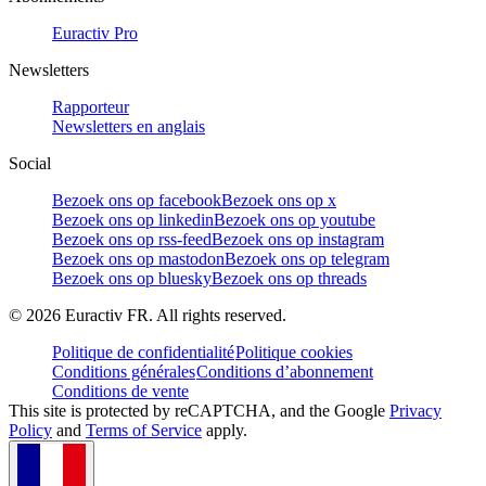
Euractiv Pro
Newsletters
Rapporteur
Newsletters en anglais
Social
Bezoek ons op facebook
Bezoek ons op x
Bezoek ons op linkedin
Bezoek ons op youtube
Bezoek ons op rss-feed
Bezoek ons op instagram
Bezoek ons op mastodon
Bezoek ons op telegram
Bezoek ons op bluesky
Bezoek ons op threads
©
2026
Euractiv FR. All rights reserved.
Politique de confidentialité
Politique cookies
Conditions générales
Conditions d’abonnement
Conditions de vente
This site is protected by reCAPTCHA, and the Google
Privacy
Policy
and
Terms of Service
apply.