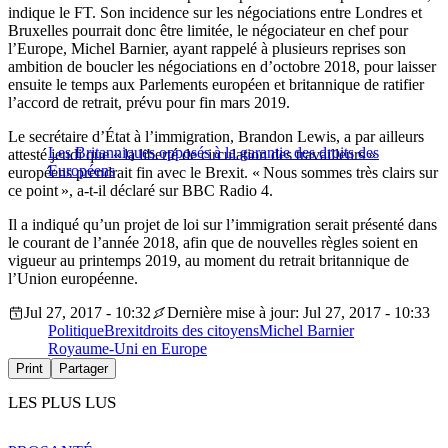
indique le FT. Son incidence sur les négociations entre Londres et
Bruxelles pourrait donc être limitée, le négociateur en chef pour
l’Europe, Michel Barnier, ayant rappelé à plusieurs reprises son
ambition de boucler les négociations en d’octobre 2018, pour laisser
ensuite le temps aux Parlements européen et britannique de ratifier
l’accord de retrait, prévu pour fin mars 2019.
Le secrétaire d’État à l’immigration, Brandon Lewis, a par ailleurs
Les Britanniques opposés à la garantie des droits des
attesté jeudi que « la liberté de circulation des travailleurs »
Européens
européens prendrait fin avec le Brexit. « Nous sommes très clairs sur
ce point », a-t-il déclaré sur BBC Radio 4.
Il a indiqué qu’un projet de loi sur l’immigration serait présenté dans
le courant de l’année 2018, afin que de nouvelles règles soient en
vigueur au printemps 2019, au moment du retrait britannique de
l’Union européenne.
Jul 27, 2017 - 10:32
Dernière mise à jour: Jul 27, 2017 - 10:33
Politique
Brexit
droits des citoyens
Michel Barnier
Royaume-Uni en Europe
Print
Partager
LES PLUS LUS