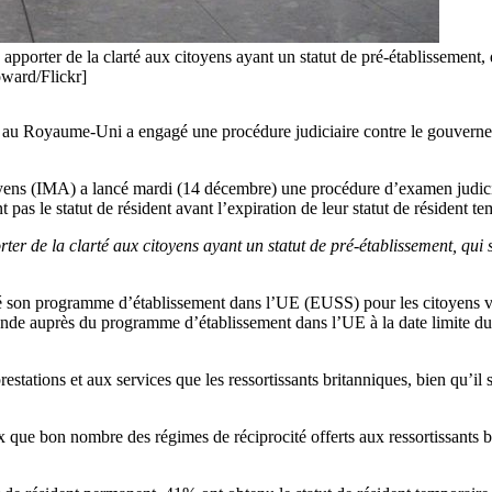
apporter de la clarté aux citoyens ayant un statut de pré-établissement
ward/Flickr]
 au Royaume-Uni a engagé une procédure judiciaire contre le gouverneme
oyens (IMA) a lancé mardi (14 décembre) une procédure d’examen judiciai
as le statut de résident avant l’expiration de leur statut de résident te
er de la clarté aux citoyens ayant un statut de pré-établissement, qu
cé son programme d’établissement dans l’UE (EUSS) pour les citoyens v
mande auprès du programme d’établissement dans l’UE à la date limite d
ations et aux services que les ressortissants britanniques, bien qu’il so
x que bon nombre des régimes de réciprocité offerts aux ressortissants br