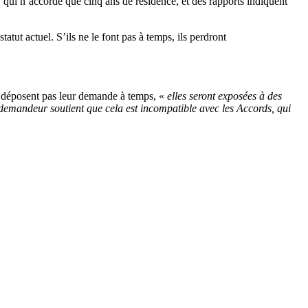
qui n’accorde que cinq ans de résidence, et des rapports indiquent
atut actuel. S’ils ne le font pas à temps, ils perdront
ne déposent pas leur demande à temps, «
elles seront exposées à des
e demandeur soutient que cela est incompatible avec les Accords, qui