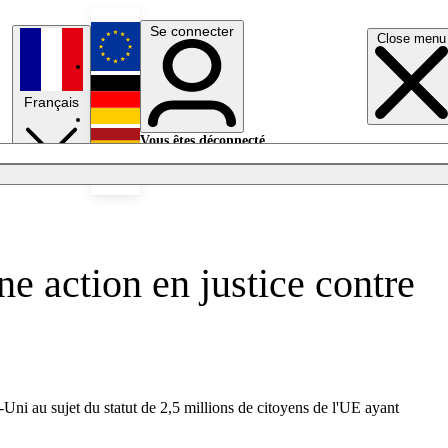
Se connecter
Close menu
English
Français
Deutsch
Vous êtes déconnecté.
Se connecter
Español
Lumières éteintes
e action en justice contre
ni au sujet du statut de 2,5 millions de citoyens de l'UE ayant