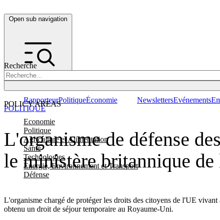
Open sub navigation
Recherche
Rapporteur
Politique
Économie
Newsletters
Evénements
Em
POLICY AREAS
POLITIQUE
Economie
Politique
L'organisme de défense des 
Agriculture et Alimentation
Santé
le ministère britannique de 
Technologies
Energie, Environnement et Transport
Défense
L'organisme chargé de protéger les droits des citoyens de l'UE vivan
obtenu un droit de séjour temporaire au Royaume-Uni.