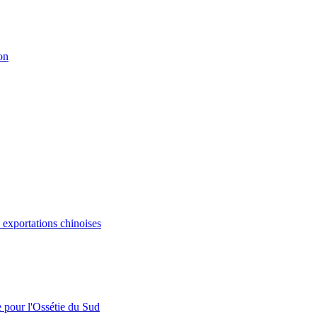
on
s exportations chinoises
e pour l'Ossétie du Sud