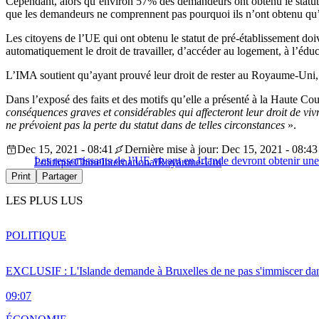
Cependant, alors qu’environ 57% des demandeurs ont obtenu le statut d
que les demandeurs ne comprennent pas pourquoi ils n’ont obtenu qu’
Les citoyens de l’UE qui ont obtenu le statut de pré-établissement doive
automatiquement le droit de travailler, d’accéder au logement, à l’éduc
L’IMA soutient qu’ayant prouvé leur droit de rester au Royaume-Uni, le
Dans l’exposé des faits et des motifs qu’elle a présenté à la Haute Cou
conséquences graves et considérables qui affecteront leur droit de vi
ne prévoient pas la perte du statut dans de telles circonstances
».
Dec 15, 2021 - 08:41
Dernière mise à jour: Dec 15, 2021 - 08:43
Les ressortissants de l’UE vivant en Irlande devront obtenir une
Politique
Chine
International
Royaume-Uni
Print
Partager
LES PLUS LUS
POLITIQUE
EXCLUSIF : L'Islande demande à Bruxelles de ne pas s'immiscer dan
09:07