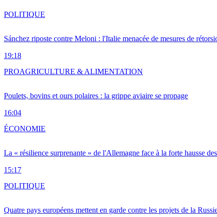
POLITIQUE
Sánchez riposte contre Meloni : l'Italie menacée de mesures de rétorsi
19:18
PRO
AGRICULTURE & ALIMENTATION
Poulets, bovins et ours polaires : la grippe aviaire se propage
16:04
ÉCONOMIE
La « résilience surprenante » de l'Allemagne face à la forte hausse de
15:17
POLITIQUE
Quatre pays européens mettent en garde contre les projets de la Russi