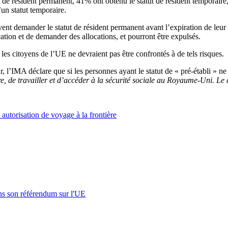
e résident permanent, 41% ont obtenu le statut de résident temporaire, 
un statut temporaire.
nt demander le statut de résident permanent avant l’expiration de leur st
ation et de demander des allocations, et pourront être expulsés.
s citoyens de l’UE ne devraient pas être confrontés à de tels risques.
r, l’IMA déclare que si les personnes ayant le statut de « pré-établi » 
vre, de travailler et d’accéder à la sécurité sociale au Royaume-Uni. L
 autorisation de voyage à la frontière
s son référendum sur l'UE