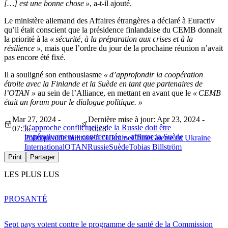
[…] est une bonne chose »
, a-t-il ajouté.
Le ministère allemand des Affaires étrangères a déclaré à Euractiv
qu’il était conscient que la présidence finlandaise du CEMB donnait
la priorité à la
« sécurité, à la préparation aux crises et à la
résilience »
, mais que l’ordre du jour de la prochaine réunion n’avait
pas encore été fixé.
Il a souligné son enthousiasme
« d’approfondir la coopération
étroite avec la Finlande et la Suède en tant que partenaires de
l’OTAN »
au sein de l’Alliance, en mettant en avant que le
« CEMB
était un forum pour le dialogue politique. »
Mar 27, 2024 -
Dernière mise à jour: Apr 23, 2024 -
L’approche conflictuelle de la Russie doit être
07:56
10:28
impérativement « contrecarrée », affirme la Suède
Politique
aide militaire à l'Ukraine
Chine
Guerre en Ukraine
International
OTAN
Russie
Suède
Tobias Billström
Print
Partager
LES PLUS LUS
PRO
SANTÉ
Sept pays votent contre le programme de santé de la Commission