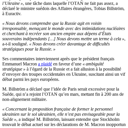
l’Ukraine »
, une tâche dans laquelle l’OTAN ne fait pas assez, a
déclaré le ministre suédois des Affaires étrangères, Tobias Billström,
à Euractiv.
« Nous devons comprendre que la Russie agit en voisin
irresponsable, menaçant le monde avec des intimidations nucléaires
et cherchant à recréer son ancien empire aux dépens d’États
souverains indépendants […] Nous devons mettre un terme à cela »
,
a-t-il souligné.
« Nous devons créer davantage de difficultés
stratégiques pour la Russie. »
Ses commentaires interviennent après que le président français
Emmanuel Macron
a plaidé
en faveur d’une
« ambiguïté
stratégique »
à l’égard de la Russie et a fait allusion à la possibilité
d’envoyer des troupes occidentales en Ukraine, suscitant ainsi un vif
débat parmi les pays européens.
M. Billström a déclaré que l’idée de Paris serait excessive pour la
Suède, qui n’a rejoint l’OTAN qu’en mars, mettant fin à 200 ans de
non-alignement militaire.
« Concernant la proposition française de former le personnel
ukrainien sur le sol ukrainien, elle n’est pas envisageable pour la
Suède »
, a indiqué M. Billström, laissant entendre que Stockholm
trouvait le débat actuel sur les déclarations de M. Macron inopportun