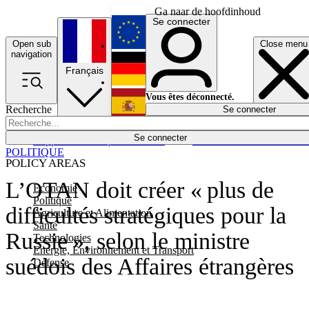
Ga naar de hoofdinhoud
Se connecter
Open sub
Close menu
English
navigation
Français
Deutsch
Vous êtes déconnecté.
Recherche
Se connecter
Español
Lumières éteintes
Se connecter
Rapporteur
Politique
Économie
Newsletters
Evénements
Em
POLITIQUE
POLICY AREAS
L’OTAN doit créer « plus de
Economie
Politique
difficultés stratégiques pour la
Agriculture et Alimentation
Santé
Russie », selon le ministre
Technologies
Energie, Environnement et Transport
suédois des Affaires étrangères
Défense