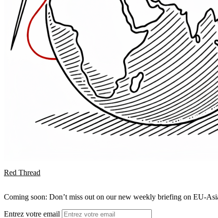
Red Thread
Coming soon: Don’t miss out on our new weekly briefing on EU-Asia 
Entrez votre email