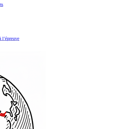
ts
à l’épreuve