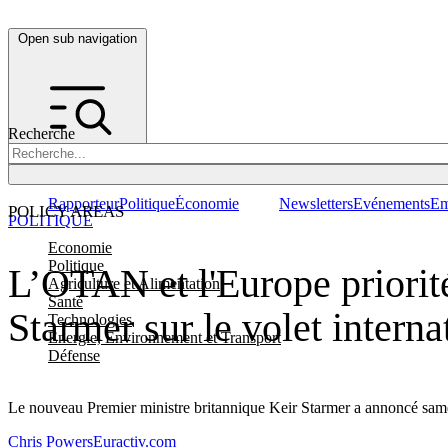
Open sub navigation
Recherche
Rapporteur
Politique
Économie
Newsletters
Evénements
Em
POLICY AREAS
POLITIQUE
Economie
Politique
L’OTAN et l'Europe priorit
Agriculture et Alimentation
Santé
Starmer sur le volet interna
Technologies
Energie, Environnement et Transport
Défense
Le nouveau Premier ministre britannique Keir Starmer a annoncé samed
Chris Powers
Euractiv.com