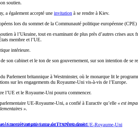
son soutien.
my, a également accepté une
invitation
à se rendre à Kiev.
uropéens lors du sommet de la Communauté politique européenne (CPE) q
 soutien à l’Ukraine, tout en examinant de plus près d’autres crises aux
États membre et l’UE.
tique intérieure.
 de son cabinet et le ton de son gouvernement, sur son intention de se 
n du Parlement britannique à Westminster, où le monarque lit le progra
dications sur les engagements du Royaume-Uni vis-à-vis de l’Europe.
s entre l’UE et le Royaume-Uni pourra commencer.
 parlementaire UE-Royaume-Uni, a confié à Euractiv qu’elle
« est impa
rlementaires
».
par la montée en puissance de l’extrême droite
eir Starmer
Nathalie Loiseau
OTAN
relations UE-Royaume-Uni