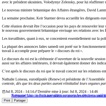
avec le président ukrainien, Volodymyr Zelensky, pour lui réaffirmer 
Le nouveau ministre britannique des Affaires étrangères, David Lam
La semaine prochaine, Keir Starmer devra accueillir les dirigeants e
Cette réunion devrait être l’occasion pour les pays de renouveler leur
le nouveau gouvernement britannique envisage ses relations avec les 
Les travaillistes, quant à eux, se concentrent essentiellement sur la poli
La plupart des annonces faites samedi ont porté sur le fonctionnement
travail à accomplir pour préparer le « discours du roi ».
Le discours du roi est la cérémonie d’ouverture de la nouvelle sessio
aussi sur les affaires intérieures, il devrait également donner des in
C’est après le discours du roi que le travail concret sur les relation
Nathalie Loiseau, eurodéputée (Renew) et présidente de l’Assemblée
contexte, dès que les deux parties auront réinitialisé leurs organes pa
Jul 8, 2024 - 14:14
Dernière mise à jour: Jul 8, 2024 - 14:46
Royaume-Uni : le Parti travailliste remporte les élections, aidé 
Politique
Chine
communauté politique européenne
International
K
Print
Partager