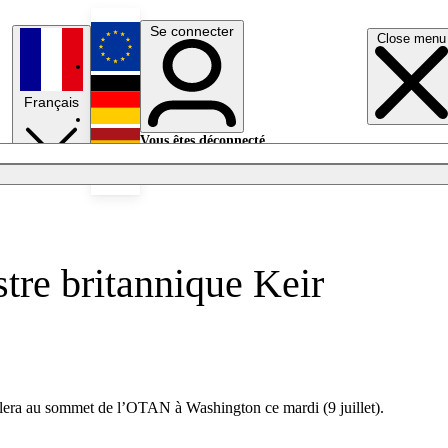
Se connecter
Close menu
English
Français
Deutsch
Vous êtes déconnecté.
Se connecter
Español
Lumières éteintes
tre britannique Keir
oulera au sommet de l’OTAN à Washington ce mardi (9 juillet).