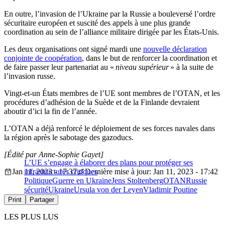
En outre, l’invasion de l’Ukraine par la Russie a bouleversé l’ordre
sécuritaire européen et suscité des appels à une plus grande
coordination au sein de l’alliance militaire dirigée par les États-Unis.
Les deux organisations ont signé mardi une
nouvelle déclaration
conjointe de coopération
, dans le but de renforcer la coordination et
de faire passer leur partenariat au «
niveau supérieur
» à la suite de
l’invasion russe.
Vingt-et-un États membres de l’UE sont membres de l’OTAN, et les
procédures d’adhésion de la Suède et de la Finlande devraient
aboutir d’ici la fin de l’année.
L’OTAN a déjà renforcé le déploiement de ses forces navales dans
la région après le sabotage des gazoducs.
[Édité par Anne-Sophie Gayet]
L’UE s’engage à élaborer des plans pour protéger ses
Jan 11, 2023 - 17:37
infrastructures critiques
Dernière mise à jour: Jan 11, 2023 - 17:42
Politique
Guerre en Ukraine
Jens Stoltenberg
OTAN
Russie
sécurité
Ukraine
Ursula von der Leyen
Vladimir Poutine
Print
Partager
LES PLUS LUS