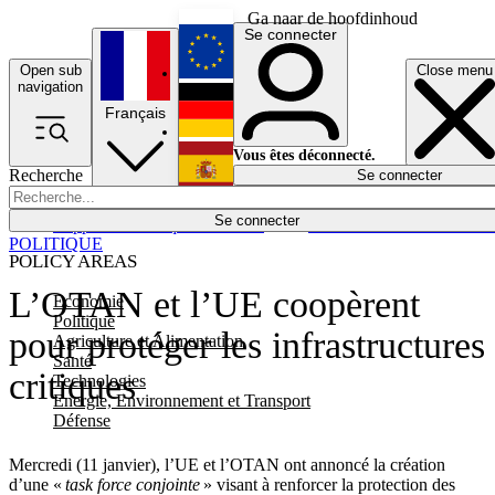
Ga naar de hoofdinhoud
Se connecter
Open sub
Close menu
English
navigation
Français
Deutsch
Vous êtes déconnecté.
Recherche
Se connecter
Español
Lumières éteintes
Se connecter
Rapporteur
Politique
Économie
Newsletters
Evénements
Em
POLITIQUE
POLICY AREAS
L’OTAN et l’UE coopèrent
Economie
Politique
pour protéger les infrastructures
Agriculture et Alimentation
Santé
critiques
Technologies
Energie, Environnement et Transport
Défense
Mercredi (11 janvier), l’UE et l’OTAN ont annoncé la création
d’une «
task force conjointe
» visant à renforcer la protection des