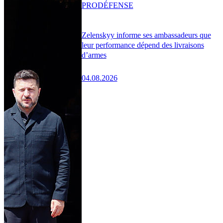
PRO
DÉFENSE
Zelenskyy informe ses ambassadeurs que
leur performance dépend des livraisons
d’armes
04.08.2026