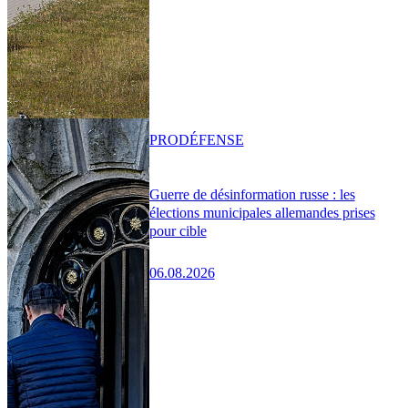
PRO
DÉFENSE
Guerre de désinformation russe : les
élections municipales allemandes prises
pour cible
06.08.2026