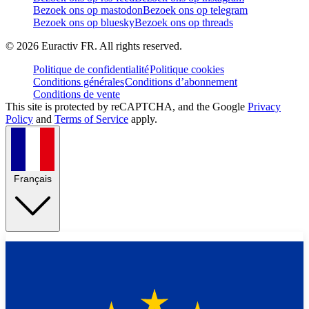
Bezoek ons op mastodon
Bezoek ons op telegram
Bezoek ons op bluesky
Bezoek ons op threads
©
2026
Euractiv FR. All rights reserved.
Politique de confidentialité
Politique cookies
Conditions générales
Conditions d’abonnement
Conditions de vente
This site is protected by reCAPTCHA, and the Google
Privacy
Policy
and
Terms of Service
apply.
Français