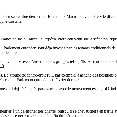
oncé en septembre dernier par Emmanuel Macron devrait être « le discou
tophe Castaner.
 France et une au niveau européen. Nouveau venu sur la scène politiqu
au Parlement européen sont déjà investis par les tenants traditionnels de 
partenaires.
si travailler « avec l’ensemble des groupes tels qu’ils existent » ou « se l
019
. Le groupe de centre-droit PPE par exemple, a affiché des positions co
l Macron au Parlement européen en février dernier.
péennes ont déjà été noués par exemple avec le mouvement espagnol Ciud
eurter à un calendrier très chargé, puisqu’il se chevauchera en partie
 devrait se poursuivre jusqu’à la fin du même mois.