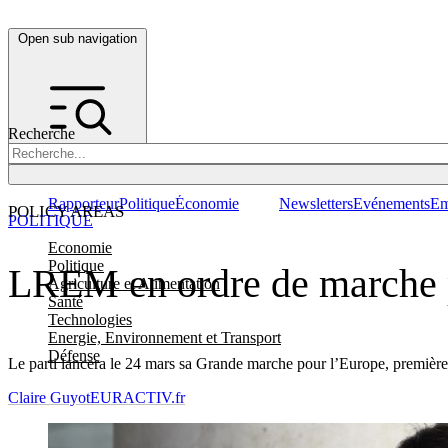
Open sub navigation
Recherche
Rapporteur
Politique
Économie
Newsletters
Evénements
Em
POLICY AREAS
POLITIQUE
Economie
Politique
LREM en ordre de marche 
Agriculture et Alimentation
Santé
Technologies
Energie, Environnement et Transport
Défense
Le parti lancera le 24 mars sa Grande marche pour l’Europe, première 
Claire Guyot
EURACTIV.fr