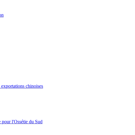
on
s exportations chinoises
e pour l'Ossétie du Sud