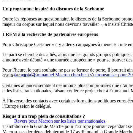
Un programme inspiré du discours de la Sorbonne
Outre les réponses au questionnaire, le discours de la Sorbonne pron
majeur du corpus sur lequel nous devrions travailler », a insisté Chris
LREM à la recherche de partenaires européens
Pour Christophe Castaner « il y a deux campagnes à mener » : une en
Le parti se cherche des alliés, alors que les grands groupes politiques 
annoncé avoir débuté « une tournée européenne » pour se trouver des 
Pour l’heure, le parti souhaite ne pas se fermer de porte. Il pourrait ain
Le parti d’Emmanuel Macron cherche à s’européaniser pour 2
d’autres cadres ».
Certaines alliances semblent néanmoins plus compromises que d’autres
et les listes transnationales, faisant couler ce projet cher à Emmanue
À l’inverse, des contacts avec certaines formations politiques euro
l’Europe selon le délégué.
Risque d’un trop-plein de consultations ?
Revers pour Macron sur les listes transnationales
L’ambition de la Grande Marche pour l’Europe pourrait cependant se h
Macron, ces dernières débuteront le 17 avril, quand la Grande Marche