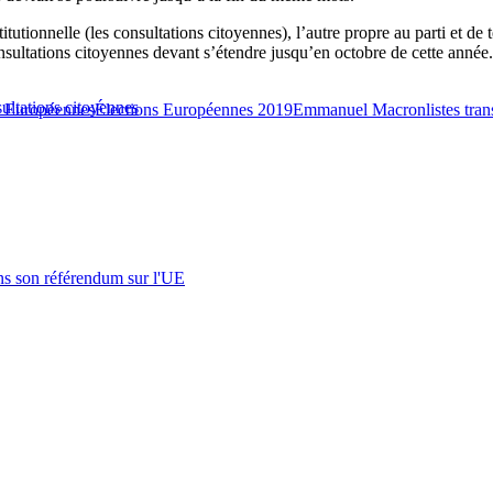
tionnelle (les consultations citoyennes), l’autre propre au parti et de 
nsultations citoyennes devant s’étendre jusqu’en octobre de cette année.
sultations citoyennes
s Européennes
Élections Européennes 2019
Emmanuel Macron
listes tra
s son référendum sur l'UE