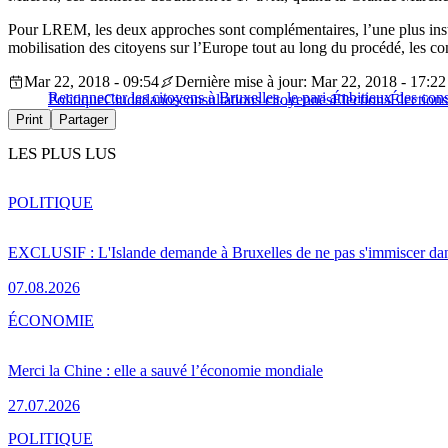
Pour LREM, les deux approches sont complémentaires, l’une plus institu
mobilisation des citoyens sur l’Europe tout au long du procédé, les co
Mar 22, 2018 - 09:54
Dernière mise à jour: Mar 22, 2018 - 17:22
Reconnecter les citoyens à Bruxelles, le pari ambitieux des con
Politique
Ciudadanos
consultations citoyennes
Élections
Élection
Print
Partager
LES PLUS LUS
POLITIQUE
EXCLUSIF : L'Islande demande à Bruxelles de ne pas s'immiscer dan
07.08.2026
ÉCONOMIE
Merci la Chine : elle a sauvé l’économie mondiale
27.07.2026
POLITIQUE