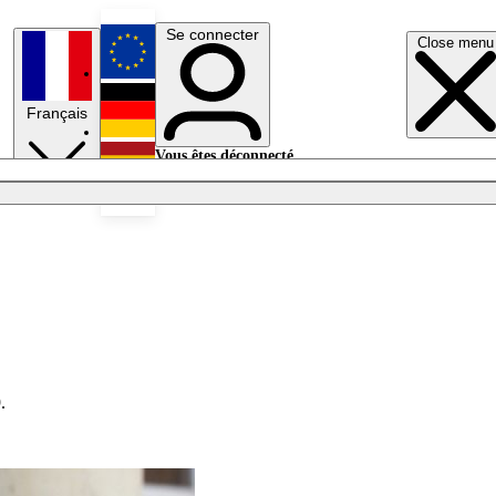
Se connecter
Close menu
English
Français
Deutsch
Vous êtes déconnecté.
Se connecter
Español
Lumières éteintes
.