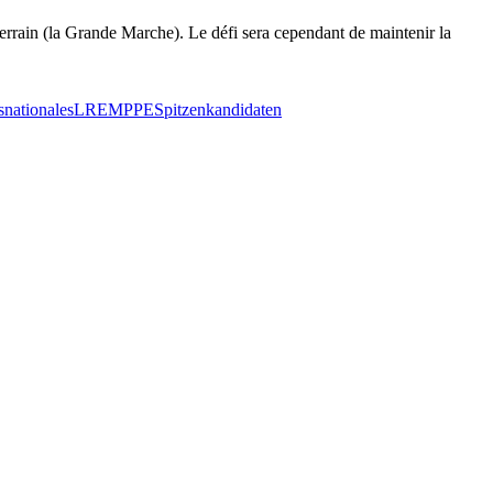
terrain (la Grande Marche). Le défi sera cependant de maintenir la
nsnationales
LREM
PPE
Spitzenkandidaten