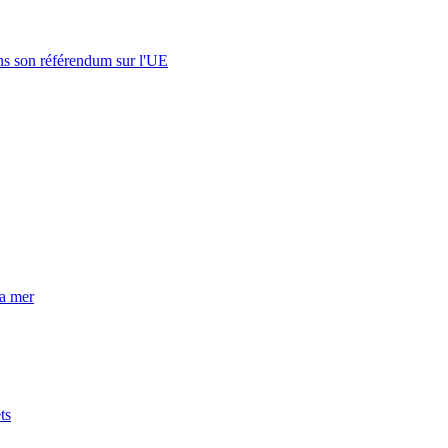
s son référendum sur l'UE
la mer
ts