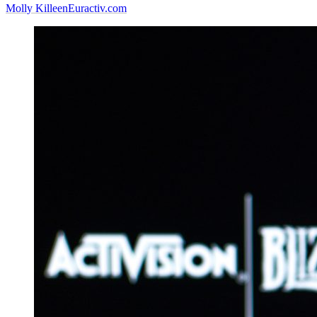
Molly Killeen
Euractiv.com