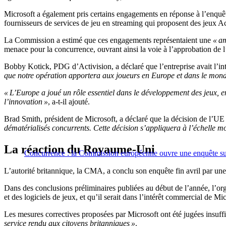
Microsoft a également pris certains engagements en réponse à l’enquê
fournisseurs de services de jeu en streaming qui proposent des jeux Ac
La Commission a estimé que ces engagements représentaient une
« am
menace pour la concurrence, ouvrant ainsi la voie à l’approbation de l
Bobby Kotick, PDG d’Activision, a déclaré que l’entreprise avait l’in
que notre opération apportera aux joueurs en Europe et dans le mond
« L’Europe a joué un rôle essentiel dans le développement des jeux, e
l’innovation »
, a-t-il ajouté.
Brad Smith, président de Microsoft, a déclaré que la décision de l’U
dématérialisés concurrents. Cette décision s’appliquera à l’échelle m
La réaction du Royaume-Uni
Concurrence : la Commission européenne ouvre une enquête sur 
L’autorité britannique, la CMA, a conclu son enquête fin avril par une 
Dans des conclusions préliminaires publiées au début de l’année, l’org
et des logiciels de jeux, et qu’il serait dans l’intérêt commercial de Mi
Les mesures correctives proposées par Microsoft ont été jugées insuffis
service rendu aux citoyens britanniques »
.