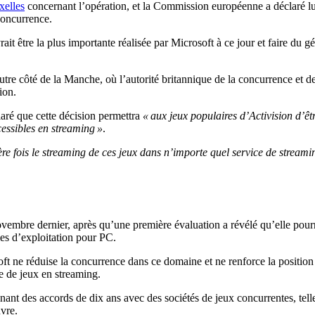
xelles
concernant l’opération, et la Commission européenne a déclaré lu
concurrence.
rait être la plus importante réalisée par Microsoft à ce jour et faire du
l’autre côté de la Manche, où l’autorité britannique de la concurrence et 
ion.
aré que cette décision permettra
« aux jeux populaires d’Activision d’êt
essibles en streaming »
.
 fois le streaming de ces jeux dans n’importe quel service de streaming
embre dernier, après qu’une première évaluation a révélé qu’elle pourr
mes d’exploitation pour PC.
ft ne réduise la concurrence dans ce domaine et ne renforce la positi
e de jeux en streaming.
gnant des accords de dix ans avec des sociétés de jeux concurrentes, tell
uvre.