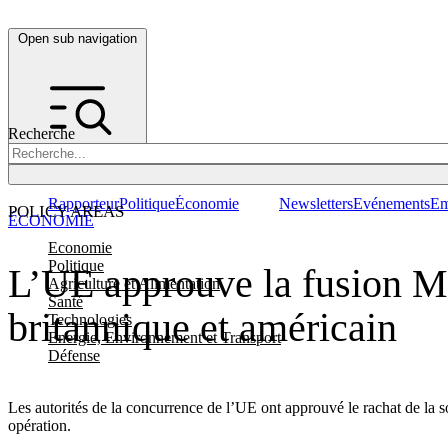
Open sub navigation
Recherche
Rapporteur
Politique
Économie
Newsletters
Evénements
Em
POLICY AREAS
ÉCONOMIE
Economie
Politique
L’UE approuve la fusion Mi
Agriculture et Alimentation
Santé
britannique et américain
Technologies
Energie, Environnement et Transport
Défense
Les autorités de la concurrence de l’UE ont approuvé le rachat de la s
opération.