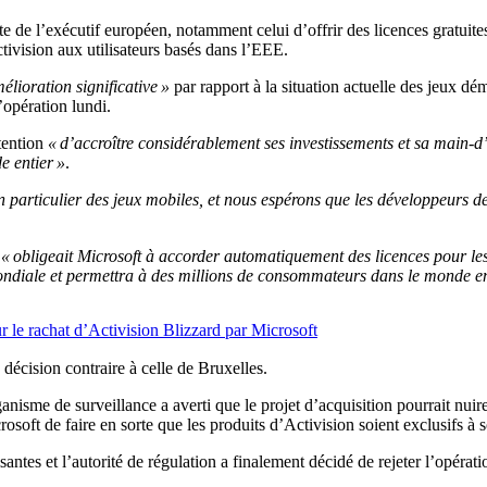
te de l’exécutif européen, notamment celui d’offrir des licences grat
tivision aux utilisateurs basés dans l’EEE.
élioration significative »
par rapport à la situation actuelle des jeux dém
’opération lundi.
tention
« d’accroître considérablement ses investissements et sa main-
e entier »
.
n particulier des jeux mobiles, et nous espérons que les développeurs de
E
« obligeait Microsoft à accorder automatiquement des licences pour les 
ondiale et permettra à des millions de consommateurs dans le monde enti
le rachat d’Activision Blizzard par Microsoft
décision contraire à celle de Bruxelles.
anisme de surveillance a averti que le projet d’acquisition pourrait nu
crosoft de faire en sorte que les produits d’Activision soient exclusifs à 
antes et l’autorité de régulation a finalement décidé de rejeter l’opérati