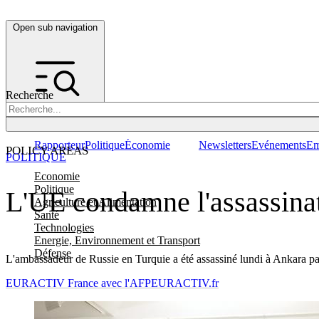
Open sub navigation
Recherche
Rapporteur
Politique
Économie
Newsletters
Evénements
Em
POLICY AREAS
POLITIQUE
Economie
Politique
L'UE condamne l'assassinat
Agriculture et Alimentation
Santé
Technologies
Energie, Environnement et Transport
Défense
L'ambassadeur de Russie en Turquie a été assassiné lundi à Ankara pa
EURACTIV France avec l'AFP
EURACTIV.fr