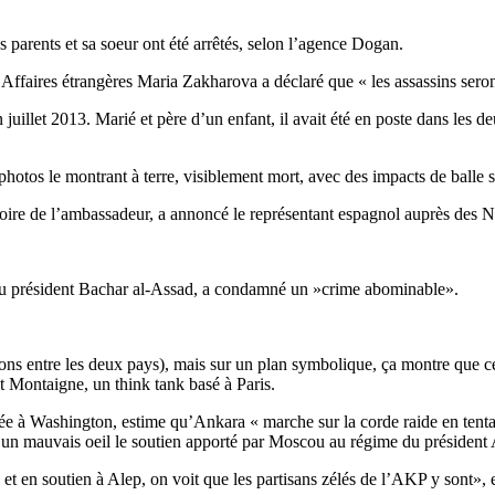
 parents et sa soeur ont été arrêtés, selon l’agence Dogan.
s Affaires étrangères Maria Zakharova a déclaré que « les assassins sero
n juillet 2013. Marié et père d’un enfant, il avait été en poste dans
s photos le montrant à terre, visiblement mort, avec des impacts de balle s
oire de l’ambassadeur, a annoncé le représentant espagnol auprès des
e du président Bachar al-Assad, a condamné un »crime abominable».
ations entre les deux pays), mais sur un plan symbolique, ça montre que c
t Montaigne, un think tank basé à Paris.
e à Washington, estime qu’Ankara « marche sur la corde raide en tenta
d’un mauvais oeil le soutien apporté par Moscou au régime du président
 et en soutien à Alep, on voit que les partisans zélés de l’AKP y sont», e