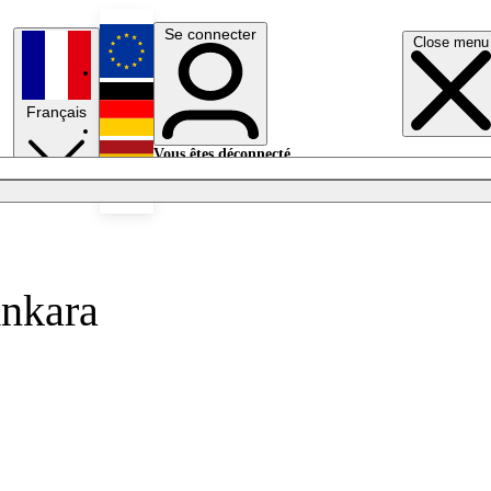
Se connecter
Close menu
English
Français
Deutsch
Vous êtes déconnecté.
Se connecter
Español
Lumières éteintes
Ankara