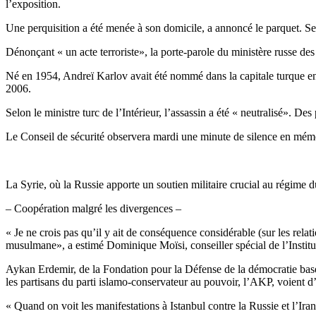
l’exposition.
Une perquisition a été menée à son domicile, a annoncé le parquet. Ses
Dénonçant « un acte terroriste», la porte-parole du ministère russe de
Né en 1954, Andreï Karlov avait été nommé dans la capitale turque e
2006.
Selon le ministre turc de l’Intérieur, l’assassin a été « neutralisé». De
Le Conseil de sécurité observera mardi une minute de silence en mém
La Syrie, où la Russie apporte un soutien militaire crucial au régim
– Coopération malgré les divergences –
« Je ne crois pas qu’il y ait de conséquence considérable (sur les rel
musulmane», a estimé Dominique Moïsi, conseiller spécial de l’Institu
Aykan Erdemir, de la Fondation pour la Défense de la démocratie basé
les partisans du parti islamo-conservateur au pouvoir, l’AKP, voient 
« Quand on voit les manifestations à Istanbul contre la Russie et l’Iran