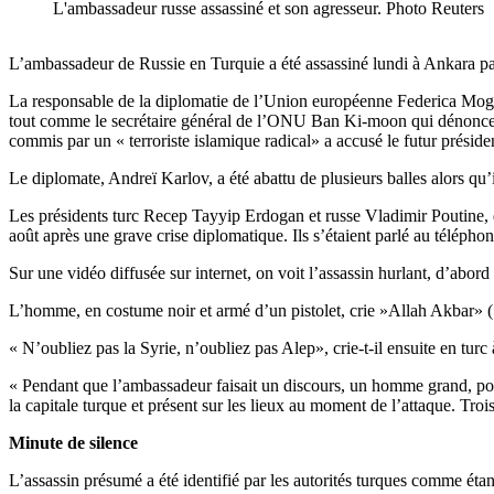
L'ambassadeur russe assassiné et son agresseur. Photo Reuters
L’ambassadeur de Russie en Turquie a été assassiné lundi à Ankara pa
La responsable de la diplomatie de l’Union européenne Federica Moghe
tout comme le secrétaire général de l’ONU Ban Ki-moon qui dénonce « u
commis par un « terroriste islamique radical» a accusé le futur préside
Le diplomate, Andreï Karlov, a été abattu de plusieurs balles alors qu’i
Les présidents turc Recep Tayyip Erdogan et russe Vladimir Poutine, da
août après une grave crise diplomatique. Ils s’étaient parlé au téléphon
Sur une vidéo diffusée sur internet, on voit l’assassin hurlant, d’abor
L’homme, en costume noir et armé d’un pistolet, crie »Allah Akbar» (»
« N’oubliez pas la Syrie, n’oubliez pas Alep», crie-t-il ensuite en tur
« Pendant que l’ambassadeur faisait un discours, un homme grand, port
la capitale turque et présent sur les lieux au moment de l’attaque. Troi
Minute de silence
L’assassin présumé a été identifié par les autorités turques comme étant 