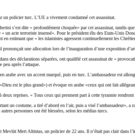
r un policier turc. L’UE a vivement condamné cet assassinat.
rini s’est dite « profondément choquée» par cet assassinat, tandis que
n acte terroriste insensé». Pour le président élu des Etats-Unis Donald
nt en estimant que « les islamistes agressent continuellement les Chrétie
l prononçait une allocution lors de l’inauguration d’une exposition d’art
ns des déclarations séparées, ont qualifié cet assassinat de « provocati
e peu après l’attaque.
d en arabe avec un accent marqué, puis en turc. L’ambassadeur est allongé
Dieu est le plus grand») et évoque en arabe »ceux qui ont fait allégean
c à deux reprises. « Tous ceux qui prennent part à cette tyrannie rendron
ant un costume, a tiré d’abord en l’air, puis a visé l’ambassadeur», a
s autres personnes ont été blessées, selon les médias turcs.
Mevlüt Mert Altintas, un policier de 22 ans. Il n’était pas clair dans l’im