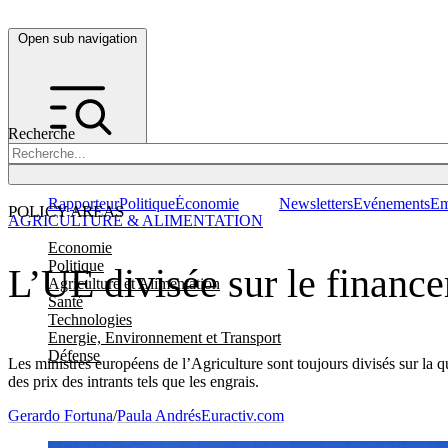
Open sub navigation
Recherche
Rapporteur
Politique
Économie
Newsletters
Evénements
Em
POLICY AREAS
AGRICULTURE & ALIMENTATION
Economie
Politique
L’UE divisée sur le finance
Agriculture et Alimentation
Santé
Technologies
Energie, Environnement et Transport
Défense
Les ministres européens de l’Agriculture sont toujours divisés sur la qu
des prix des intrants tels que les engrais.
Gerardo Fortuna
/
Paula Andrés
Euractiv.com