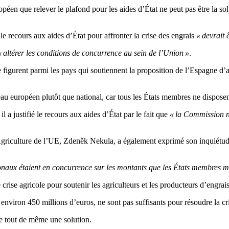
en que relever le plafond pour les aides d’État ne peut pas être la solu
le recours aux aides d’État pour affronter la crise des engrais
« devrait 
« altérer les conditions de concurrence au sein de l’Union »
.
èce figurent parmi les pays qui soutiennent la proposition de l’Espagne d
veau européen plutôt que national, car tous les États membres ne dispose
a justifié le recours aux aides d’État par le fait que
« la Commission n’
’Agriculture de l’UE, Zdeněk Nekula, a également exprimé son inquiétud
ionaux étaient en concurrence sur les montants que les États membres me
e crise agricole pour soutenir les agriculteurs et les producteurs d’engrais
environ 450 millions d’euros, ne sont pas suffisants pour résoudre la cr
ste tout de même une solution.