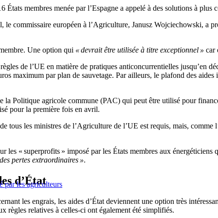
 États membres menée par l’Espagne a appelé à des solutions à plus cou
, le commissaire européen à l’Agriculture, Janusz Wojciechowski, a prés
at membre. Une option qui
« devrait être utilisée à titre exceptionnel »
car 
gles de l’UE en matière de pratiques anticoncurrentielles jusqu’en déc
uros maximum par plan de sauvetage. Par ailleurs, le plafond des aides i
de la Politique agricole commune (PAC) qui peut être utilisé pour financ
sé pour la première fois en avril.
d de tous les ministres de l’Agriculture de l’UE est requis, mais, comme
ur les « superprofits » imposé par les États membres aux énergéticiens q
 des pertes extraordinaires »
.
des d’État
 par les agriculteurs
nt les engrais, les aides d’État deviennent une option très intéressan
 règles relatives à celles-ci ont également été simplifiés.