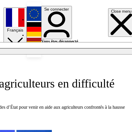
Se connecter
Close menu
English
Français
Deutsch
Vous êtes déconnecté.
Se connecter
Español
Lumières éteintes
griculteurs en difficulté
ides d’État pour venir en aide aux agriculteurs confrontés à la hausse