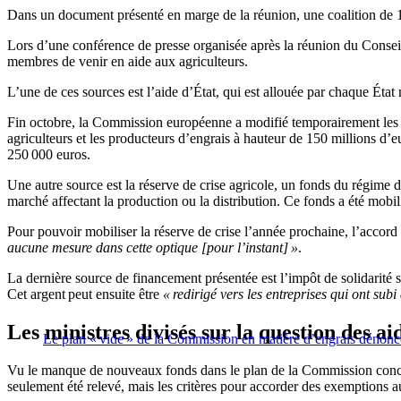
Dans un document présenté en marge de la réunion, une coalition de 16
Lors d’une conférence de presse organisée après la réunion du Conseil
membres de venir en aide aux agriculteurs.
L’une de ces sources est l’aide d’État, qui est allouée par chaque Ét
Fin octobre, la Commission européenne a modifié temporairement les rè
agriculteurs et les producteurs d’engrais à hauteur de 150 millions d’e
250 000 euros.
Une autre source est la réserve de crise agricole, un fonds du régime 
marché affectant la production ou la distribution. Ce fonds a été mobili
Pour pouvoir mobiliser la réserve de crise l’année prochaine, l’accor
aucune mesure dans cette optique [pour l’instant] »
.
La dernière source de financement présentée est l’impôt de solidarité s
Cet argent peut ensuite être
« redirigé vers les entreprises qui ont subi
Les ministres divisés sur la question des ai
Le plan « vide » de la Commission en matière d’engrais dénoncé
Vu le manque de nouveaux fonds dans le plan de la Commission concerna
seulement été relevé, mais les critères pour accorder des exemptions aux