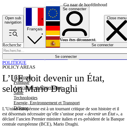
Ga naar de hoofdinhoud
Se connecter
Open sub
Close menu
English
navigation
Français
Deutsch
Vous êtes déconnecté.
Recherche
Se connecter
Español
Lumières éteintes
Se connecter
Rapporteur
Politique
Économie
Newsletters
Evénements
Em
POLITIQUE
POLICY AREAS
L’UE doit devenir un État,
Economie
Politique
selon Mario Draghi
Agriculture et Alimentation
Santé
Technologies
Energie, Environnement et Transport
Défense
L’Union européenne est à un tournant critique de son histoire et il
est désormais nécessaire qu’elle s’unisse pour
« devenir un État »
, a
déclaré l’ancien Premier ministre italien et ex-président de la Banque
centrale européenne (BCE), Mario Draghi.