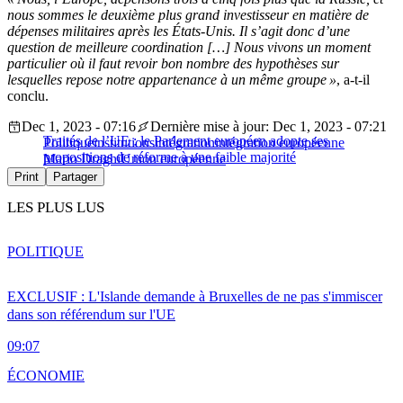
nous sommes le deuxième plus grand investisseur en matière de
dépenses militaires après les États-Unis. Il s’agit donc d’une
question de meilleure coordination […] Nous vivons un moment
particulier où il faut revoir bon nombre des hypothèses sur
lesquelles repose notre appartenance à un même groupe »
, a-t-il
conclu.
Dec 1, 2023 - 07:16
Dernière mise à jour: Dec 1, 2023 - 07:21
Traités de l’UE : le Parlement européen adopte ses
Politique
institutions
intégration
intégration européenne
propositions de réforme à une faible majorité
Mario Draghi
Union européenne
Print
Partager
LES PLUS LUS
POLITIQUE
EXCLUSIF : L'Islande demande à Bruxelles de ne pas s'immiscer
dans son référendum sur l'UE
09:07
ÉCONOMIE