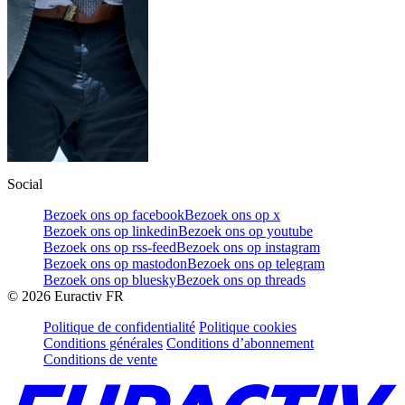
Social
Bezoek ons op facebook
Bezoek ons op x
Bezoek ons op linkedin
Bezoek ons op youtube
Bezoek ons op rss-feed
Bezoek ons op instagram
Bezoek ons op mastodon
Bezoek ons op telegram
Bezoek ons op bluesky
Bezoek ons op threads
©
2026
Euractiv FR
Politique de confidentialité
Politique cookies
Conditions générales
Conditions d’abonnement
Conditions de vente