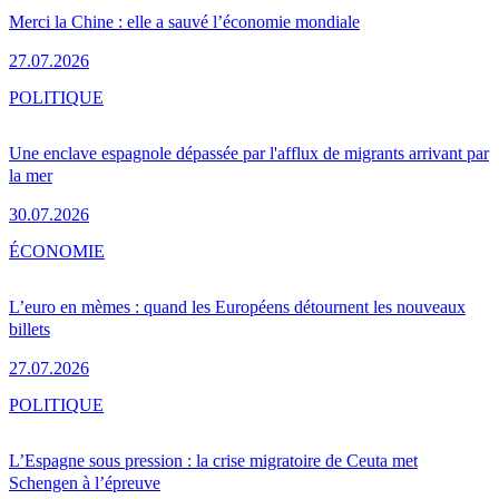
Merci la Chine : elle a sauvé l’économie mondiale
27.07.2026
POLITIQUE
Une enclave espagnole dépassée par l'afflux de migrants arrivant par
la mer
30.07.2026
ÉCONOMIE
L’euro en mèmes : quand les Européens détournent les nouveaux
billets
27.07.2026
POLITIQUE
L’Espagne sous pression : la crise migratoire de Ceuta met
Schengen à l’épreuve