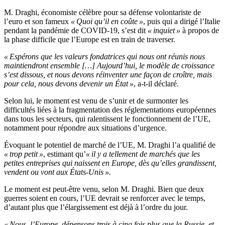
M. Draghi, économiste célèbre pour sa défense volontariste de
l’euro et son fameux
« Quoi qu’il en coûte »
, puis qui a dirigé l’Italie
pendant la pandémie de COVID-19, s’est dit
« inquiet »
à propos de
la phase difficile que l’Europe est en train de traverser.
« Espérons que les valeurs fondatrices qui nous ont réunis nous
maintiendront ensemble […] Aujourd’hui, le modèle de croissance
s’est dissous, et nous devons réinventer une façon de croître, mais
pour cela, nous devons devenir un État »
, a-t-il déclaré.
Selon lui, le moment est venu de s’unir et de surmonter les
difficultés liées à la fragmentation des réglementations européennes
dans tous les secteurs, qui ralentissent le fonctionnement de l’UE,
notamment pour répondre aux situations d’urgence.
Évoquant le potentiel de marché de l’UE, M. Draghi l’a qualifié de
« trop petit »
, estimant qu’
« il y a tellement de marchés que les
petites entreprises qui naissent en Europe, dès qu’elles grandissent,
vendent ou vont aux États-Unis ».
Le moment est peut-être venu, selon M. Draghi. Bien que deux
guerres soient en cours, l’UE devrait se renforcer avec le temps,
d’autant plus que l’élargissement est déjà à l’ordre du jour.
« Nous, l’Europe, dépensons trois à cinq fois plus que la Russie, et