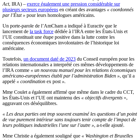
Act
, IRA) –
exerce également une pression considérable sur
plusieurs secteurs européens
en créant des avantages
« coordonnés
par l’État »
pour leurs homologues américains.
Un porte-parole de l’AmCham a indiqué à Euractiv que le
lancement de
la task force
dédiée à l’IRA entre les États-Unis et
l’UE constituait une étape positive dans la lutte contre les
conséquences économiques involontaires de l’historique loi
américaine.
Toutefois,
un document daté de 2023
du Conseil européen pour les
relations internationales a interprété ces mêmes développements de
l’IRA comme
« un nouveau manuel pour les relations économiques
américano-européennes établi par l’administration Biden »
, qu’il a
appelé
« coordination
ex post
».
Mme Coulet a également affirmé que même dans le cadre du CCT,
les États-Unis et l’UE ont maintenu des
« objectifs divergents
»,
aggravant ces déséquilibres.
« Les deux parties ont trop souvent examiné les questions d’un point
de vue purement intérieur sans toujours tenir compte de l’impact de
leurs politiques industrielles l’une sur l’autre »
, a-t-elle ajouté.
Mme Christie a également souligné que
« Washington et Bruxelles