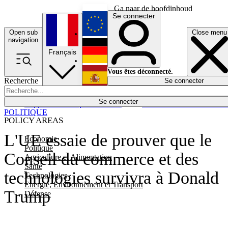
Ga naar de hoofdinhoud
Se connecter
Open sub
Close menu
English
navigation
Français
Deutsch
Vous êtes déconnecté.
Recherche
Se connecter
Español
Lumières éteintes
Se connecter
Rapporteur
Politique
Économie
Newsletters
Evénements
Em
POLITIQUE
POLICY AREAS
L'UE essaie de prouver que le
Economie
Politique
Conseil du commerce et des
Agriculture et Alimentation
Santé
technologies survivra à Donald
Technologies
Energie, Environnement et Transport
Trump
Défense