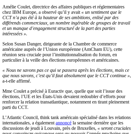
Amélie Coulet, directrice des affaires publiques et réglementaires
chez IBM Europe, a observé qu’il y avait
« un sentiment que le
CCT n’a pas été à la hauteur de ses ambitions, enlisé par des
différends commerciaux, un nombre ingérable de groupes de travail
et un manque d’engagement structuré de la part des parties
intéressées ».
Selon Susan Danger, dirigeante de la Chambre de commerce
américaine auprès de l’Union européenne (AmCham EU), cette
réunion sera cruciale pour l’institutionnalisation du forum, en
particulier à la veille des élections européennes et américaines.
« Nous ne savons pas ce qui se passera après les élections, mais ce
que nous savons, c’est qu’il faut absolument que le CCT continue »
,
a-t-elle affirmé.
Mme Coulet a précisé à Euractiv que, quelle que soit l’issue des
élections, l’UE et les États-Unis devaient redoubler d’efforts pour
renforcer la relation transatlantique, notamment en tirant pleinement
parti du CCT.
L’Atlantic Council, think tank américain spécialisé dans les relations
internationales, a également
annoncé
la semaine dernière que les
discussions de jeudi à Louvain, près de Bruxelles,
« seront cruciales
pour convaincre quiconque sera au pouvoir l’année prochaine que