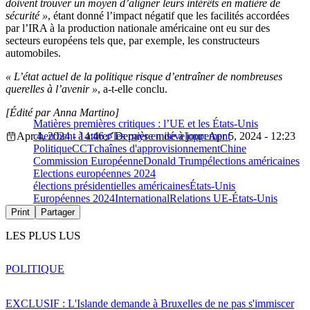
doivent trouver un moyen d’aligner leurs intérêts en matière de
sécurité »
, étant donné l’impact négatif que les facilités accordées
par l’IRA à la production nationale américaine ont eu sur des
secteurs européens tels que, par exemple, les constructeurs
automobiles.
« L’état actuel de la politique risque d’entraîner de nombreuses
querelles à l’avenir »
, a-t-elle conclu.
[Édité par Anna Martino]
Matières premières critiques : l’UE et les États-Unis
Apr 4, 2024 - 14:46
cherchent à attirer les pays en développement
Dernière mise à jour: Apr 5, 2024 - 12:23
Politique
CCT
chaînes d'approvisionnement
Chine
Commission Européenne
Donald Trump
élections américaines
Elections européennes 2024
élections présidentielles américaines
États-Unis
Européennes 2024
International
Relations UE-États-Unis
Print
Partager
LES PLUS LUS
POLITIQUE
EXCLUSIF : L'Islande demande à Bruxelles de ne pas s'immiscer