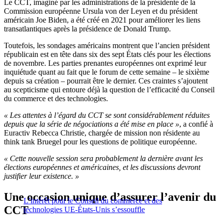
Le CCT, imaginé par les administrations de la présidente de la
Commission européenne Ursula von der Leyen et du président
américain Joe Biden, a été créé en 2021 pour améliorer les liens
transatlantiques après la présidence de Donald Trump.
Toutefois, les sondages américains montrent que l’ancien président
républicain est en tête dans six des sept États clés pour les élections
de novembre. Les parties prenantes européennes ont exprimé leur
inquiétude quant au fait que le forum de cette semaine – le sixième
depuis sa création – pourrait être le dernier. Ces craintes s’ajoutent
au scepticisme qui entoure déjà la question de l’efficacité du Conseil
du commerce et des technologies.
« Les attentes à l’égard du CCT se sont considérablement réduites
depuis que la série de négociations a été mise en place »
, a confié à
Euractiv Rebecca Christie, chargée de mission non résidente au
think tank Bruegel pour les questions de politique européenne.
« Cette nouvelle session sera probablement la dernière avant les
élections européennes et américaines, et les discussions devront
justifier leur existence. »
Une occasion unique d’assurer l’avenir du
L’intérêt pour le Conseil du commerce et des
CCT
technologies UE-États-Unis s’essouffle