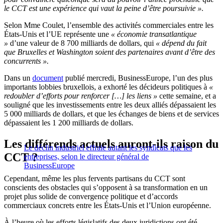
le CCT est une expérience qui vaut la peine d’être poursuivie ».
Selon Mme Coulet, l’ensemble des activités commerciales entre les
États-Unis et l’UE représente une
« économie transatlantique
»
d’une valeur de 8 700 milliards de dollars, qui
« dépend du fait
que Bruxelles et Washington soient des partenaires avant d’être des
concurrents ».
Dans un
document
publié mercredi, BusinessEurope, l’un des plus
importants lobbies bruxellois, a exhorté les décideurs politiques à
«
redoubler d’efforts pour renforcer […] les liens »
cette semaine, et a
souligné que les investissements entre les deux alliés dépassaient les
5 000 milliards de dollars, et que les échanges de biens et de services
dépassaient les 1 200 milliards de dollars.
Les différends actuels auront-ils raison du
Le déclin industriel effraie autant les syndicats que les
CCT ?
entreprises, selon le directeur général de
BusinessEurope
Cependant, même les plus fervents partisans du CCT sont
conscients des obstacles qui s’opposent à sa transformation en un
projet plus solide de convergence politique et d’accords
commerciaux concrets entre les États-Unis et l’Union européenne.
À l’heure où les efforts législatifs des deux juridictions ont été