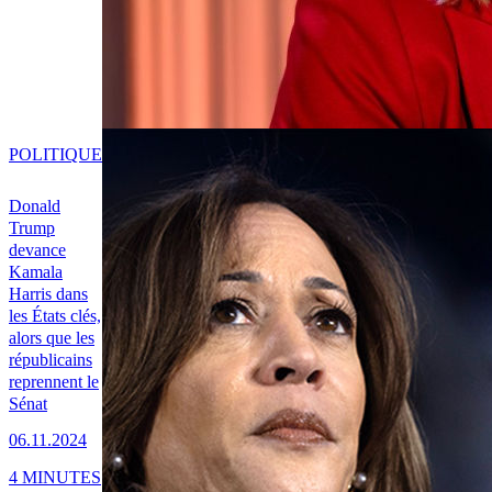
POLITIQUE
Donald
Trump
devance
Kamala
Harris dans
les États clés,
alors que les
républicains
reprennent le
Sénat
06.11.2024
4 MINUTES