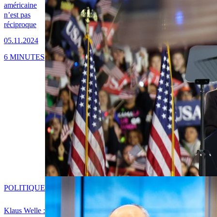
américaine
n’est pas
réciproque
05.11.2024
6 MINUTES
POLITIQUE
Klaus Welle :