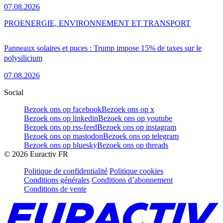
07.08.2026
PRO
ENERGIE, ENVIRONNEMENT ET TRANSPORT
Panneaux solaires et puces : Trump impose 15% de taxes sur le
polysilicium
07.08.2026
Social
Bezoek ons op facebook
Bezoek ons op x
Bezoek ons op linkedin
Bezoek ons op youtube
Bezoek ons op rss-feed
Bezoek ons op instagram
Bezoek ons op mastodon
Bezoek ons op telegram
Bezoek ons op bluesky
Bezoek ons op threads
©
2026
Euractiv FR
Politique de confidentialité
Politique cookies
Conditions générales
Conditions d’abonnement
Conditions de vente