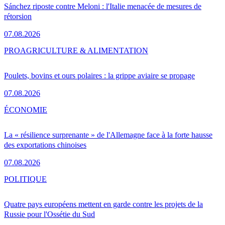
Sánchez riposte contre Meloni : l'Italie menacée de mesures de
rétorsion
07.08.2026
PRO
AGRICULTURE & ALIMENTATION
Poulets, bovins et ours polaires : la grippe aviaire se propage
07.08.2026
ÉCONOMIE
La « résilience surprenante » de l'Allemagne face à la forte hausse
des exportations chinoises
07.08.2026
POLITIQUE
Quatre pays européens mettent en garde contre les projets de la
Russie pour l'Ossétie du Sud