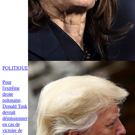
POLITIQUE
Pour
l'extrême
droite
polonaise,
Donald Tusk
devrait
démissionner
en cas de
victoire de