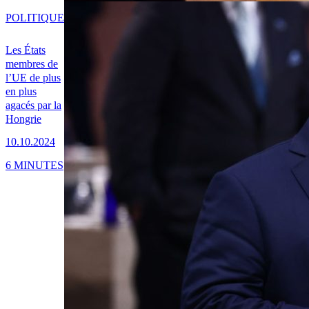
POLITIQUE
Les États
membres de
l’UE de plus
en plus
agacés par la
Hongrie
10.10.2024
6 MINUTES