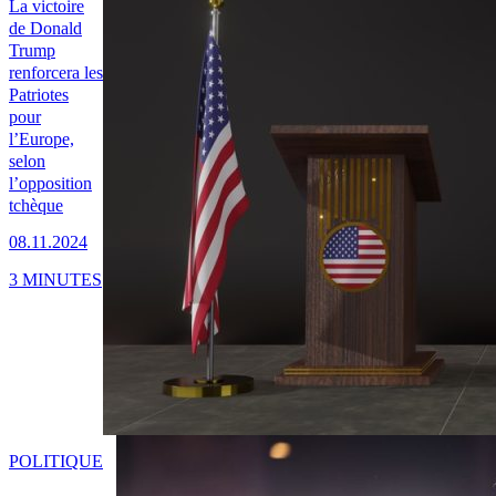
La victoire
de Donald
Trump
renforcera les
Patriotes
pour
l’Europe,
selon
l’opposition
tchèque
08.11.2024
3 MINUTES
POLITIQUE