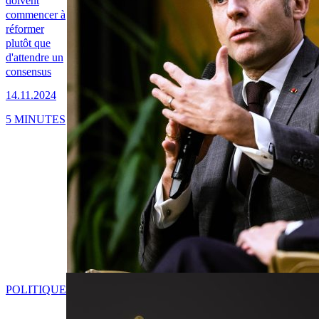
doivent
commencer à
réformer
plutôt que
d'attendre un
consensus
14.11.2024
5 MINUTES
POLITIQUE