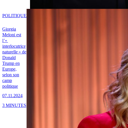
POLITIQUE
Giorgia
Meloni est
l’«
interlocutrice
naturelle » de
Donald
Trump en
Europe,
selon son
camp
politique
07.11.2024
3 MINUTES