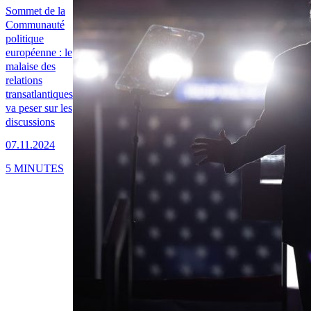
Sommet de la
Communauté
politique
européenne : le
malaise des
relations
transatlantiques
va peser sur les
discussions
07.11.2024
5 MINUTES