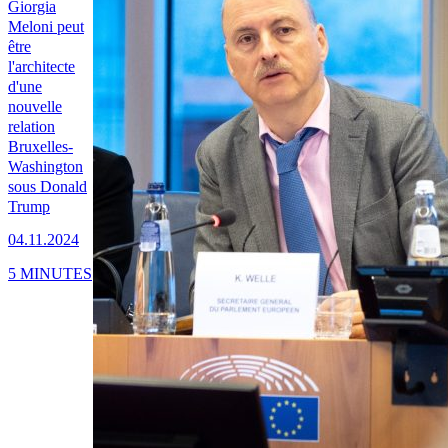
Giorgia
Meloni peut
être
l'architecte
d'une
nouvelle
relation
Bruxelles-
Washington
sous Donald
Trump
04.11.2024
5 MINUTES