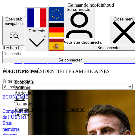
Ga naar de hoofdinhoud
Se connecter
Open sub
Close menu
English
navigation
Français
Deutsch
Vous êtes déconnecté.
Recherche
Se connecter
Español
Lumières éteintes
Se connecter
Rapporteur
Politique
Économie
Newsletters
Evénements
Em
POLICY AREAS
ÉLECTIONS PRÉSIDENTIELLES AMÉRICAINES
Filter by section
Economie
Politique
Agriculture et Alimentation
ÉCONOMIE
Santé
Technologies
Energie, Environnement et Transport
Compétitivité
Défense
de l’UE : les
États
membres