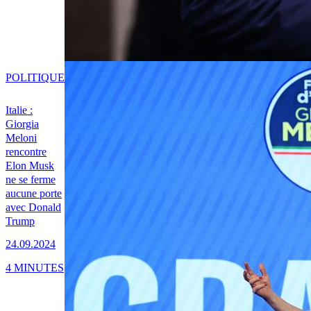
POLITIQUE
Italie :
Giorgia
Meloni
rencontre
Elon Musk
ne se ferme
aucune porte
avec Donald
Trump
24.09.2024
4 MINUTES