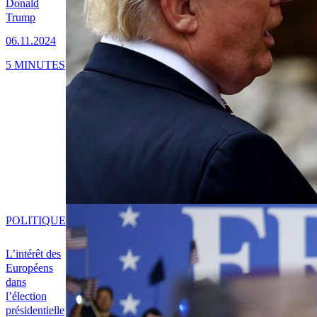
Donald
Trump
06.11.2024
5 MINUTES
POLITIQUE
L’intérêt des
Européens
dans
l’élection
présidentielle