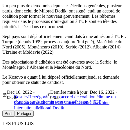
Un peu plus de deux mois depuis les élections générales, plusieurs
partis, dont celui de Milorad Dodik, ont signé jeudi un accord de
coalition pour former le nouveau gouvernement. Les réformes
requises dans le processus d’intégration à l’UE sont en tête des
priorités listées dans ce document.
Sept pays sont déjà officiellement candidats à une adhésion à l’UE :
Turquie (depuis 1999, processus aujourd’hui gelé), Macédoine du
Nord (2005), Monténégro (2010), Serbie (2012), Albanie (2014),
Ukraine et Moldavie (2022).
Des négociations d’adhésion ont été ouvertes avec la Serbie, le
Monténégro, l’Albanie et la Macédoine du Nord.
Le Kosovo a quant à lui déposé officiellement jeudi sa demande
pour obtenir ce statut de candidat.
Dec 16, 2022 -
Dernière mise à jour: Dec 16, 2022 -
Bosnie-Herzégovine : un accord de coalition élimine un
08:30
08:38
obstacle sur le chemin vers une adhésion à l’UE
Politique
adhésion à l'UE
Balkans Occidentaux
Chine
International
Milorad Dodik
Print
Partager
LES PLUS LUS