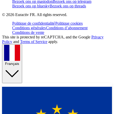
Bezoek ons op mastodon
Bezoek ons op telegram
Bezoek ons op bluesky
Bezoek ons op threads
©
2026
Euractiv FR. All rights reserved.
Politique de confidentialité
Politique cookies
Conditions générales
Conditions d’abonnement
Conditions de vente
This site is protected by reCAPTCHA, and the Google
Privacy
Policy
and
Terms of Service
apply.
Français