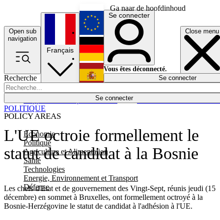
Ga naar de hoofdinhoud
Se connecter
Open sub
Close menu
English
navigation
Français
Deutsch
Vous êtes déconnecté.
Recherche
Se connecter
Español
Lumières éteintes
Se connecter
Rapporteur
Politique
Économie
Newsletters
Evénements
Em
POLITIQUE
POLICY AREAS
L'UE octroie formellement le
Economie
Politique
statut de candidat à la Bosnie
Agriculture et Alimentation
Santé
Technologies
Energie, Environnement et Transport
Défense
Les chefs d'Etat et de gouvernement des Vingt-Sept, réunis jeudi (15
décembre) en sommet à Bruxelles, ont formellement octroyé à la
Bosnie-Herzégovine le statut de candidat à l'adhésion à l'UE.