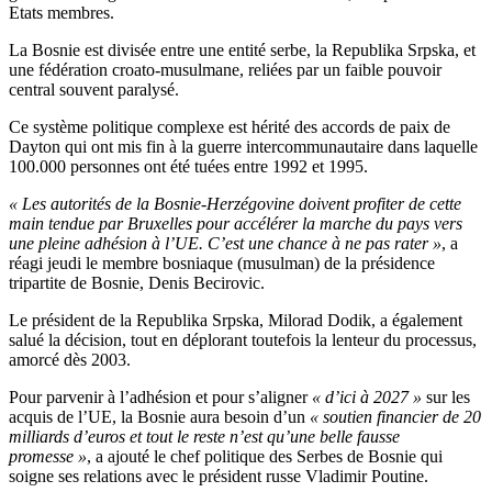
Etats membres.
La Bosnie est divisée entre une entité serbe, la Republika Srpska, et
une fédération croato-musulmane, reliées par un faible pouvoir
central souvent paralysé.
Ce système politique complexe est hérité des accords de paix de
Dayton qui ont mis fin à la guerre intercommunautaire dans laquelle
100.000 personnes ont été tuées entre 1992 et 1995.
« Les autorités de la Bosnie-Herzégovine doivent profiter de cette
main tendue par Bruxelles pour accélérer la marche du pays vers
une pleine adhésion à l’UE. C’est une chance à ne pas rater »
, a
réagi jeudi le membre bosniaque (musulman) de la présidence
tripartite de Bosnie, Denis Becirovic.
Le président de la Republika Srpska, Milorad Dodik, a également
salué la décision, tout en déplorant toutefois la lenteur du processus,
amorcé dès 2003.
Pour parvenir à l’adhésion et pour s’aligner
« d’ici à 2027 »
sur les
acquis de l’UE, la Bosnie aura besoin d’un
« soutien financier de 20
milliards d’euros et tout le reste n’est qu’une belle fausse
promesse »
, a ajouté le chef politique des Serbes de Bosnie qui
soigne ses relations avec le président russe Vladimir Poutine.