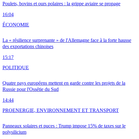
Poulets, bovins et ours polaires : la grippe aviaire se propage
16:04
ÉCONOMIE
La « résilience surprenante » de l'Allemagne face à la forte hausse
des exportations chinoises
15:17
POLITIQUE
Quatre pays européens mettent en garde contre les projets de la
Russie pour l'Ossétie du Sud
14:44
PRO
ENERGIE, ENVIRONNEMENT ET TRANSPORT
Panneaux solaires et puces : Trump impose 15% de taxes sur le
polysilicium