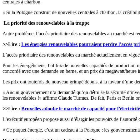
centrales à charbon.
« Si la Pologne construit de nouvelles centrales à charbon, la crédibi
La priorité des renouvelables à la trappe
Autre problème, l’accès prioritaire des renouvelables au marché est r
>>Lire :
Les énergies renouvelables pourraient perdre l’accès pr
L’accès prioritaire des renouvelables au marché actuellement en vigueu
Pour les énergéticiens, l’afflux de nouvelles capacités de production 
concordé avec une demande en berne, et un prix du megawatt/heure inf
Les prix ont toutefois de nouveau grimpé depuis, à la faveur d’une de
« Aucun gouvernement n’a demandé qu’on détruise la sécurité d’investis
les renouvelables !» affirme Claude Turmes. De fait, Paris et Berlin o
>>Lire :
Bruxelles adoube le marché de capacité pour l’électricité
L’exécutif européen propose aussi d’élargir les pouvoirs de l’autorité 
« Ce paquet énergie, c’est un cadeau à la Pologne ; les gouvernement