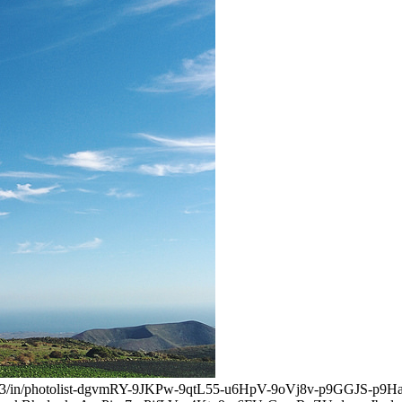
990683/in/photolist-dgvmRY-9JKPw-9qtL55-u6HpV-9oVj8v-p9GGJS-p