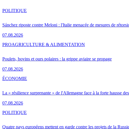
POLITIQUE
Sánchez riposte contre Meloni : l'Italie menacée de mesures de rétorsi
07.08.2026
PRO
AGRICULTURE & ALIMENTATION
Poulets, bovins et ours polaires : la grippe aviaire se propage
07.08.2026
ÉCONOMIE
La « résilience surprenante » de l'Allemagne face à la forte hausse de
07.08.2026
POLITIQUE
Quatre pays européens mettent en garde contre les projets de la Russi