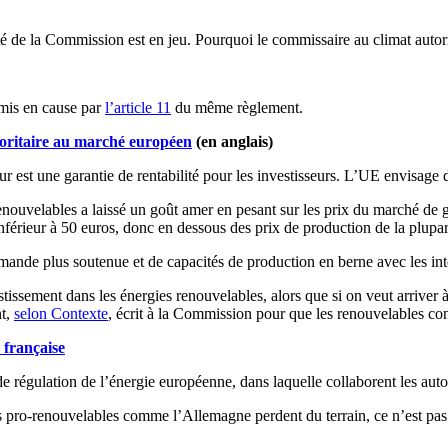
lité de la Commission est en jeu. Pourquoi le commissaire au climat aut
emis en cause par
l’article 11
du même règlement.
ioritaire au marché européen
(en anglais)
r est une garantie de rentabilité pour les investisseurs. L’UE envisage
renouvelables a laissé un goût amer en pesant sur les prix du marché de 
érieur à 50 euros, donc en dessous des prix de production de la plupar
mande plus soutenue et de capacités de production en berne avec les int
sement dans les énergies renouvelables, alors que si on veut arriver à l
nt,
selon Contexte
, écrit à la Commission pour que les renouvelables con
 française
de régulation de l’énergie européenne, dans laquelle collaborent les autor
s pro-renouvelables comme l’Allemagne perdent du terrain, ce n’est pa