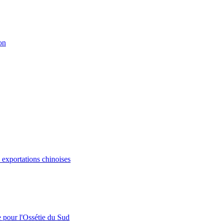
on
s exportations chinoises
e pour l'Ossétie du Sud