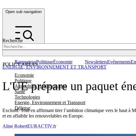
Open sub navigation
Recherche
Rapporteur
Politique
Économie
Newsletters
Evénements
Em
POLICY AREAS
ENERGIE, ENVIRONNEMENT ET TRANSPORT
Economie
Politique
L'UE prépare un paquet éne
Agriculture et Alimentation
Santé
Technologies
Energie, Environnement et Transport
Défense
Exclusif. Tout en affirmant tirer l’ambition climatique vers le haut à
et en affaiblir les renouvelables en Europe.
Aline Robert
EURACTIV.fr