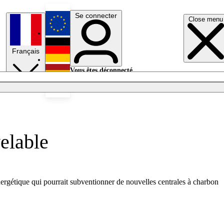
Se connecter
Close menu
English
Français
Deutsch
Vous êtes déconnecté.
Se connecter
Español
Lumières éteintes
elable
énergétique qui pourrait subventionner de nouvelles centrales à charbon