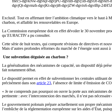
fnec5-dgvkNw-dgvkjr-dgvjPU-dgviiB-dgvj5B-dgviJr-dgv
dgvjQt-dgvmzh-dgvjKt-dgvji8-dgvjZW-dgvix6-dgviBp-24H5ZH
Exclusif. Tout en affirmant tirer l’ambition climatique vers le haut à 
charbon, et affaiblir les renouvelables en Europe.
La Commission européenne doit en effet dévoiler le 30 novembre procha
qu
’EURACTIV
a pu consulter.
Cette série de huit textes, qui comporte révisions de directives et no
Mais d’autres profondes réformes du marché de l’énergie sont aussi à 
Une subvention déguisée au charbon ?
La généralisation des mécanismes de capacité, un dispositif déjà prés
fait notamment débat.
Le dispositif permet en effet de subventionner les centrales utilisant 
précisément dans son
article 23
, l’absence de limite d’émission de CO
« Je ne comprends pas pourquoi on ouvre la porte aux mécanismes de ca
pertinente : avec l’interconnexion des marchés, il n’est pas nécessair
Le gouvernement polonais prépare actuellement son propre mécanisme d
l’embûche de la réglementation européenne sur les aides d’État, puisq