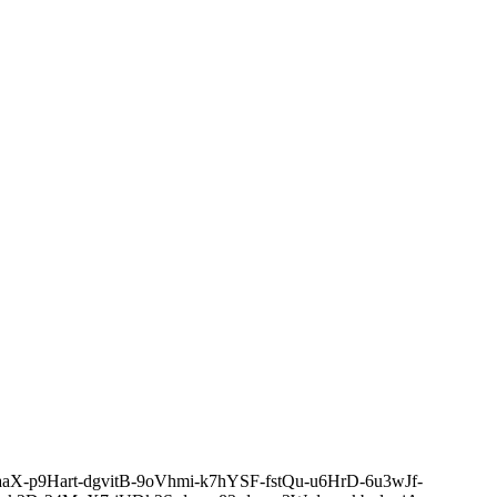
9HaaX-p9Hart-dgvitB-9oVhmi-k7hYSF-fstQu-u6HrD-6u3wJf-