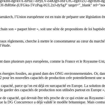
krf-dgvkBh-dgvkvA-nPisz7-nPjfLV-o4Ktg9-o6FUrG-egRvZU-dgvmJ
-fhRb6e-jUFGku-5VzPag-bUL2zJ-dySgJ" target="_blank" rel="noope
Marrakech, l’Union européenne est en train de préparer une législation é
in son « paquet hiver », soit une série de propositions de loi baptisée
uveaux règlements, cherche à mettre le consommateur au cœur du marché de 
l’étude.
ent dans plusieurs pays européens, comme la France et le Royaume-Uni, 
des énergies fossiles, au grand dam des ONG environnementales. Or, dans 
2 pour les nouvelles capacités de production crée potentiellement une s
pacité, parce qu’on est déjà en surcapacité en Europe. La solution des A
e de garder des capacités de production non utilisées partout en Europe 
e capacité, qui devrait être très proche de ce qui existe au Royaume-
ue la DG Concurrence a déjà validé le modèle britannique. Mais contrair