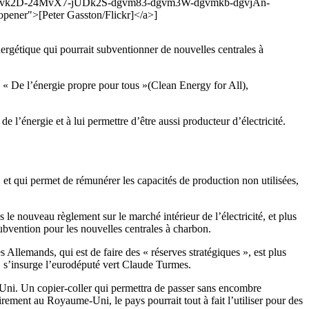
b-dgvk2D-24MvX7-jUDk2S-dgvm83-dgvm3W-dgvmkb-dgvjAn-
ner">[Peter Gasston/Flickr]</a>]
nergétique qui pourrait subventionner de nouvelles centrales à
 « De l’énergie propre pour tous »(Clean Energy for All),
l’énergie et à lui permettre d’être aussi producteur d’électricité.
et qui permet de rémunérer les capacités de production non utilisées,
le nouveau règlement sur le marché intérieur de l’électricité, et plus
ubvention pour les nouvelles centrales à charbon.
llemands, qui est de faire des « réserves stratégiques », est plus
», s’insurge l’eurodéputé vert Claude Turmes.
Uni. Un copier-coller qui permettra de passer sans encombre
ement au Royaume-Uni, le pays pourrait tout à fait l’utiliser pour des