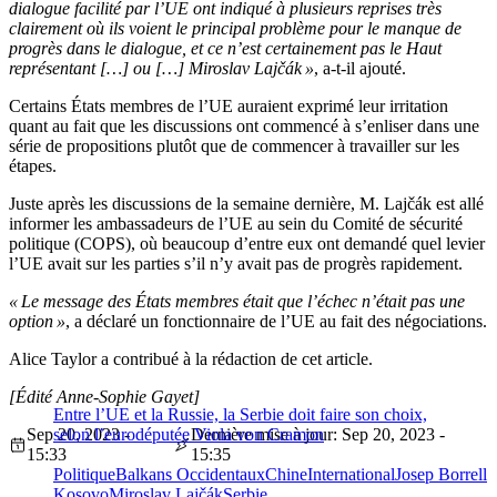
dialogue facilité par l’UE ont indiqué à plusieurs reprises très
clairement où ils voient le principal problème pour le manque de
progrès dans le dialogue, et ce n’est certainement pas le Haut
représentant […] ou […] Miroslav Lajčák »
, a-t-il ajouté.
Certains États membres de l’UE auraient exprimé leur irritation
quant au fait que les discussions ont commencé à s’enliser dans une
série de propositions plutôt que de commencer à travailler sur les
étapes.
Juste après les discussions de la semaine dernière, M. Lajčák est allé
informer les ambassadeurs de l’UE au sein du Comité de sécurité
politique (COPS), où beaucoup d’entre eux ont demandé quel levier
l’UE avait sur les parties s’il n’y avait pas de progrès rapidement.
« Le message des États membres était que l’échec n’était pas une
option »
, a déclaré un fonctionnaire de l’UE au fait des négociations.
Alice Taylor a contribué à la rédaction de cet article.
[Édité Anne-Sophie Gayet]
Entre l’UE et la Russie, la Serbie doit faire son choix,
Sep 20, 2023 -
selon l’eurodéputée Viola von Cramon
Dernière mise à jour: Sep 20, 2023 -
15:33
15:35
Politique
Balkans Occidentaux
Chine
International
Josep Borrell
Kosovo
Miroslav Lajčák
Serbie