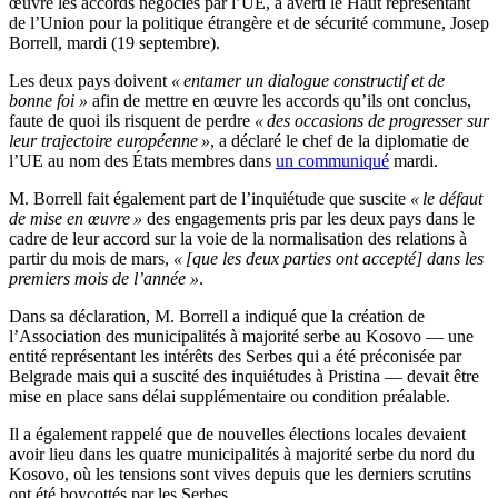
œuvre les accords négociés par l’UE, a averti le Haut représentant
de l’Union pour la politique étrangère et de sécurité commune, Josep
Borrell, mardi (19 septembre).
Les deux pays doivent
« entamer un dialogue constructif et de
bonne foi »
afin de mettre en œuvre les accords qu’ils ont conclus,
faute de quoi ils risquent de perdre
« des occasions de progresser sur
leur trajectoire européenne »
, a déclaré le chef de la diplomatie de
l’UE au nom des États membres dans
un communiqué
mardi.
M. Borrell fait également part de l’inquiétude que suscite
« le défaut
de mise en œuvre »
des engagements pris par les deux pays dans le
cadre de leur accord sur la voie de la normalisation des relations à
partir du mois de mars,
« [que les deux parties ont accepté] dans les
premiers mois de l’année »
.
Dans sa déclaration, M. Borrell a indiqué que la création de
l’Association des municipalités à majorité serbe au Kosovo — une
entité représentant les intérêts des Serbes qui a été préconisée par
Belgrade mais qui a suscité des inquiétudes à Pristina — devait être
mise en place sans délai supplémentaire ou condition préalable.
Il a également rappelé que de nouvelles élections locales devaient
avoir lieu dans les quatre municipalités à majorité serbe du nord du
Kosovo, où les tensions sont vives depuis que les derniers scrutins
ont été boycottés par les Serbes.