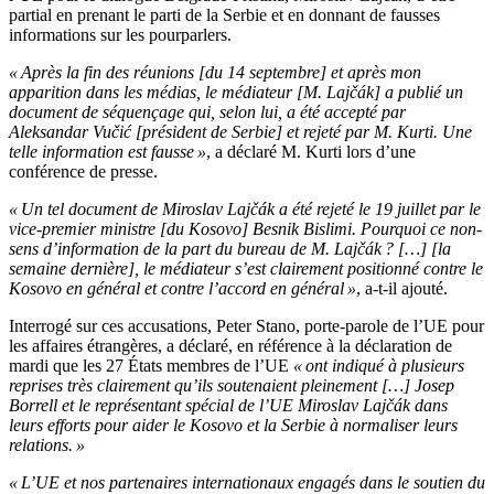
partial en prenant le parti de la Serbie et en donnant de fausses
informations sur les pourparlers.
« Après la fin des réunions [du 14 septembre] et après mon
apparition dans les médias, le médiateur [M. Lajčák] a publié un
document de séquençage qui, selon lui, a été accepté par
Aleksandar Vučić [président de Serbie] et rejeté par M. Kurti. Une
telle information est fausse »
, a déclaré M. Kurti lors d’une
conférence de presse.
« Un tel document de Miroslav Lajčák a été rejeté le 19 juillet par le
vice-premier ministre [du Kosovo] Besnik Bislimi. Pourquoi ce non-
sens d’information de la part du bureau de M. Lajčák ? […] [la
semaine dernière], le médiateur s’est clairement positionné contre le
Kosovo en général et contre l’accord en général »
, a-t-il ajouté.
Interrogé sur ces accusations, Peter Stano, porte-parole de l’UE pour
les affaires étrangères, a déclaré, en référence à la déclaration de
mardi que les 27 États membres de l’UE
« ont indiqué à plusieurs
reprises très clairement qu’ils soutenaient pleinement […] Josep
Borrell et le représentant spécial de l’UE Miroslav Lajčák dans
leurs efforts pour aider le Kosovo et la Serbie à normaliser leurs
relations. »
« L’UE et nos partenaires internationaux engagés dans le soutien du