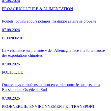
07.08.2026
PRO
AGRICULTURE & ALIMENTATION
Poulets, bovins et ours polaires : la grippe aviaire se propage
07.08.2026
ÉCONOMIE
La « résilience surprenante » de l'Allemagne face à la forte hausse
des exportations chinoises
07.08.2026
POLITIQUE
Quatre pays européens mettent en garde contre les projets de la
Russie pour l'Ossétie du Sud
07.08.2026
PRO
ENERGIE, ENVIRONNEMENT ET TRANSPORT