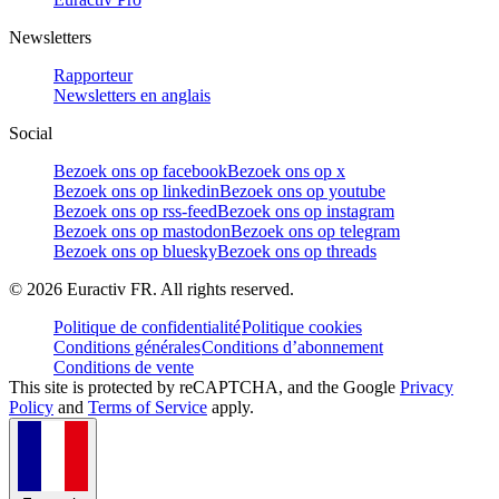
Newsletters
Rapporteur
Newsletters en anglais
Social
Bezoek ons op facebook
Bezoek ons op x
Bezoek ons op linkedin
Bezoek ons op youtube
Bezoek ons op rss-feed
Bezoek ons op instagram
Bezoek ons op mastodon
Bezoek ons op telegram
Bezoek ons op bluesky
Bezoek ons op threads
©
2026
Euractiv FR. All rights reserved.
Politique de confidentialité
Politique cookies
Conditions générales
Conditions d’abonnement
Conditions de vente
This site is protected by reCAPTCHA, and the Google
Privacy
Policy
and
Terms of Service
apply.