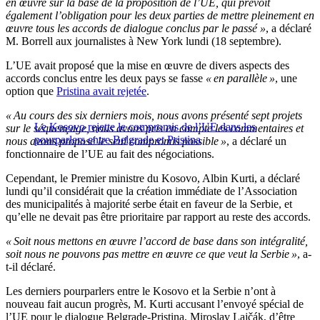
en œuvre sur la base de la proposition de l’UE, qui prévoit
également l’obligation pour les deux parties de mettre pleinement en
œuvre tous les accords de dialogue conclus par le passé »
, a déclaré
M. Borrell aux journalistes à New York lundi (18 septembre).
L’UE avait proposé que la mise en œuvre de divers aspects des
accords conclus entre les deux pays se fasse
« en parallèle »
, une
option que
Pristina avait rejetée
.
« Au cours des six derniers mois, nous avons présenté sept projets
Le Kosovo rejette le compromis de l’UE dans les
sur le séquençage, nous avons pris en compte les commentaires et
pourparlers entre Belgrade et Pristina
nous avons proposé le seul compromis possible »
, a déclaré un
fonctionnaire de l’UE au fait des négociations.
Cependant, le Premier ministre du Kosovo, Albin Kurti, a déclaré
lundi qu’il considérait que la création immédiate de l’Association
des municipalités à majorité serbe était en faveur de la Serbie, et
qu’elle ne devait pas être prioritaire par rapport au reste des accords.
« Soit nous mettons en œuvre l’accord de base dans son intégralité,
soit nous ne pouvons pas mettre en œuvre ce que veut la Serbie »
, a-
t-il déclaré.
Les derniers pourparlers entre le Kosovo et la Serbie n’ont à
nouveau fait aucun progrès, M. Kurti accusant l’envoyé spécial de
l’UE pour le dialogue Belgrade-Pristina, Miroslav Lajčák, d’être