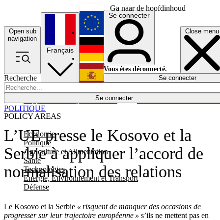
Ga naar de hoofdinhoud
Se connecter
Open sub
Close menu
English
navigation
Français
Deutsch
Vous êtes déconnecté.
Recherche
Se connecter
Español
Lumières éteintes
Se connecter
Rapporteur
Politique
Économie
Newsletters
Evénements
Em
POLITIQUE
POLICY AREAS
L’UE presse le Kosovo et la
Economie
Politique
Serbie à appliquer l’accord de
Agriculture et Alimentation
Santé
normalisation des relations
Technologies
Energie, Environnement et Transport
Défense
Le Kosovo et la Serbie
« risquent de manquer des occasions de
progresser sur leur trajectoire européenne »
s’ils ne mettent pas en