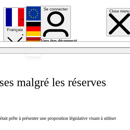
Se connecter
Close menu
English
Français
Deutsch
Vous êtes déconnecté.
Se connecter
Español
Lumières éteintes
sses malgré les réserves
prête à présenter une proposition législative visant à utiliser