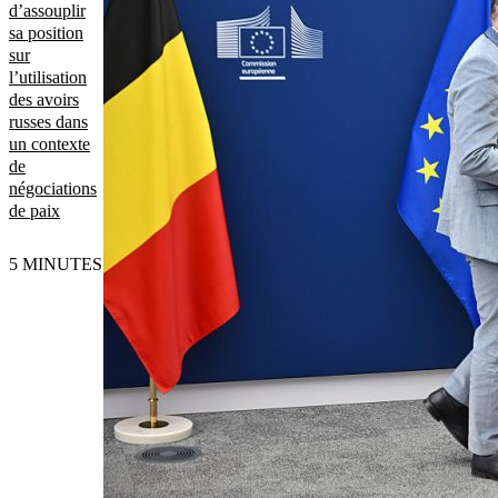
d’assouplir
sa position
sur
l’utilisation
des avoirs
russes dans
un contexte
de
négociations
de paix
5 MINUTES