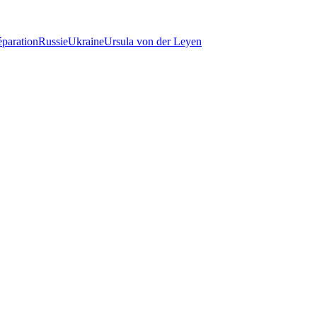
éparation
Russie
Ukraine
Ursula von der Leyen