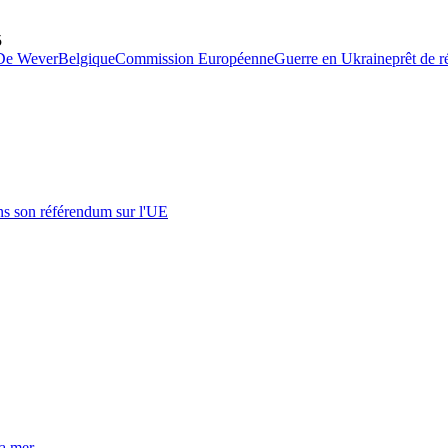
5
De Wever
Belgique
Commission Européenne
Guerre en Ukraine
prêt de r
s son référendum sur l'UE
la mer