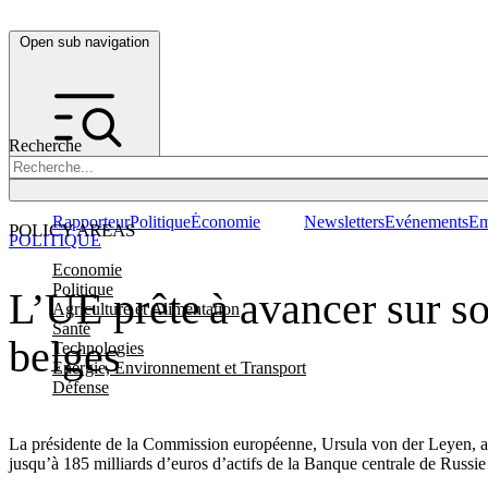
Open sub navigation
Recherche
Rapporteur
Politique
Économie
Newsletters
Evénements
Em
POLICY AREAS
POLITIQUE
Economie
Politique
L’UE prête à avancer sur son
Agriculture et Alimentation
Santé
belges
Technologies
Energie, Environnement et Transport
Défense
La présidente de la Commission européenne, Ursula von der Leyen, a la
jusqu’à 185 milliards d’euros d’actifs de la Banque centrale de Russi