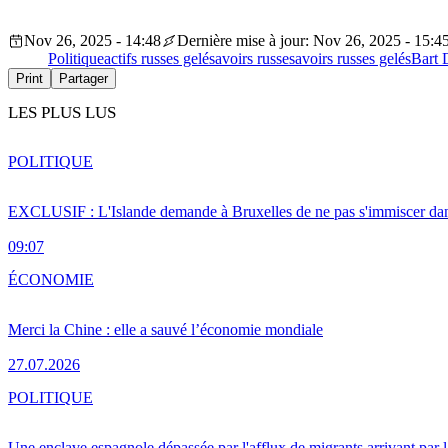
Nov 26, 2025 - 14:48
Dernière mise à jour: Nov 26, 2025 - 15:4
Politique
actifs russes gelés
avoirs russes
avoirs russes gelés
Bart 
Print
Partager
LES PLUS LUS
POLITIQUE
EXCLUSIF : L'Islande demande à Bruxelles de ne pas s'immiscer dan
09:07
ÉCONOMIE
Merci la Chine : elle a sauvé l’économie mondiale
27.07.2026
POLITIQUE
Une enclave espagnole dépassée par l'afflux de migrants arrivant par 