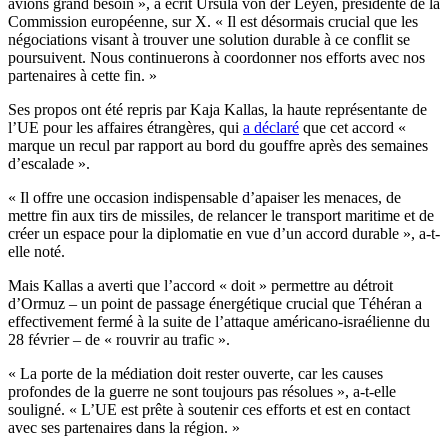
avions grand besoin », a écrit Ursula von der Leyen, présidente de la
Commission européenne, sur X. « Il est désormais crucial que les
négociations visant à trouver une solution durable à ce conflit se
poursuivent. Nous continuerons à coordonner nos efforts avec nos
partenaires à cette fin. »
Ses propos ont été repris par Kaja Kallas, la haute représentante de
l’UE pour les affaires étrangères, qui
a déclaré
que cet accord «
marque un recul par rapport au bord du gouffre après des semaines
d’escalade ».
« Il offre une occasion indispensable d’apaiser les menaces, de
mettre fin aux tirs de missiles, de relancer le transport maritime et de
créer un espace pour la diplomatie en vue d’un accord durable », a-t-
elle noté.
Mais Kallas a averti que l’accord « doit » permettre au détroit
d’Ormuz – un point de passage énergétique crucial que Téhéran a
effectivement fermé à la suite de l’attaque américano-israélienne du
28 février – de « rouvrir au trafic ».
« La porte de la médiation doit rester ouverte, car les causes
profondes de la guerre ne sont toujours pas résolues », a-t-elle
souligné. « L’UE est prête à soutenir ces efforts et est en contact
avec ses partenaires dans la région. »