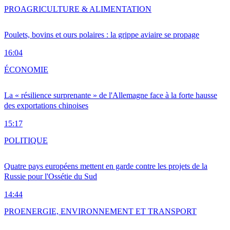
PRO
AGRICULTURE & ALIMENTATION
Poulets, bovins et ours polaires : la grippe aviaire se propage
16:04
ÉCONOMIE
La « résilience surprenante » de l'Allemagne face à la forte hausse
des exportations chinoises
15:17
POLITIQUE
Quatre pays européens mettent en garde contre les projets de la
Russie pour l'Ossétie du Sud
14:44
PRO
ENERGIE, ENVIRONNEMENT ET TRANSPORT