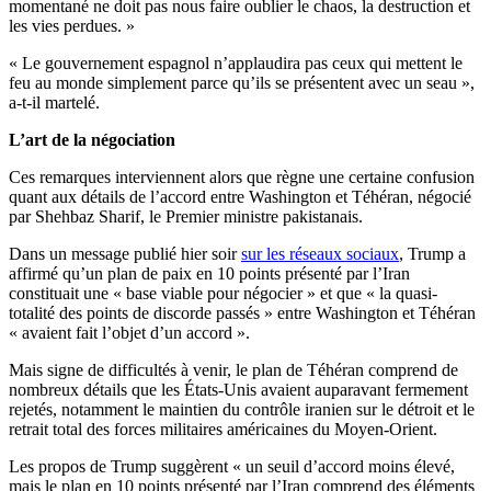
momentané ne doit pas nous faire oublier le chaos, la destruction et
les vies perdues. »
« Le gouvernement espagnol n’applaudira pas ceux qui mettent le
feu au monde simplement parce qu’ils se présentent avec un seau »,
a-t-il martelé.
L’art de la négociation
Ces remarques interviennent alors que règne une certaine confusion
quant aux détails de l’accord entre Washington et Téhéran, négocié
par Shehbaz Sharif, le Premier ministre pakistanais.
Dans un message publié hier soir
sur les réseaux sociaux
, Trump a
affirmé qu’un plan de paix en 10 points présenté par l’Iran
constituait une « base viable pour négocier » et que « la quasi-
totalité des points de discorde passés » entre Washington et Téhéran
« avaient fait l’objet d’un accord ».
Mais signe de difficultés à venir, le plan de Téhéran comprend de
nombreux détails que les États-Unis avaient auparavant fermement
rejetés, notamment le maintien du contrôle iranien sur le détroit et le
retrait total des forces militaires américaines du Moyen-Orient.
Les propos de Trump suggèrent « un seuil d’accord moins élevé,
mais le plan en 10 points présenté par l’Iran comprend des éléments