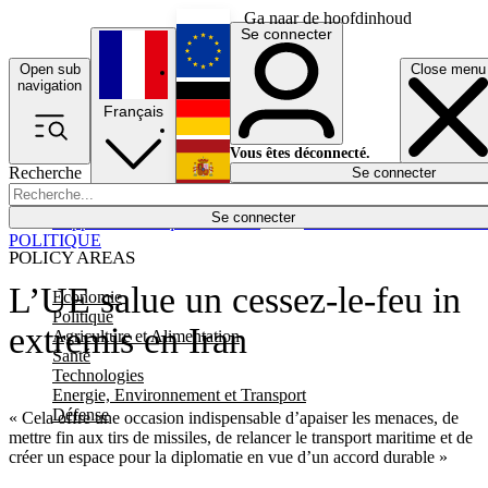
Ga naar de hoofdinhoud
Se connecter
Open sub
Close menu
English
navigation
Français
Deutsch
Vous êtes déconnecté.
Recherche
Se connecter
Español
Lumières éteintes
Se connecter
Rapporteur
Politique
Économie
Newsletters
Evénements
Em
POLITIQUE
POLICY AREAS
L’UE salue un cessez-le-feu in
Economie
Politique
extremis en Iran
Agriculture et Alimentation
Santé
Technologies
Energie, Environnement et Transport
Défense
« Cela offre une occasion indispensable d’apaiser les menaces, de
mettre fin aux tirs de missiles, de relancer le transport maritime et de
créer un espace pour la diplomatie en vue d’un accord durable »