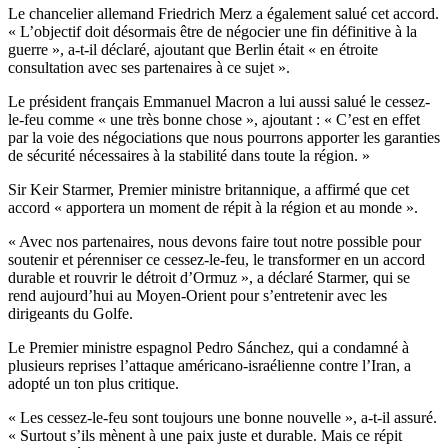
Le chancelier allemand Friedrich Merz a également salué cet accord.
« L’objectif doit désormais être de négocier une fin définitive à la
guerre », a-t-il déclaré, ajoutant que Berlin était « en étroite
consultation avec ses partenaires à ce sujet ».
Le président français Emmanuel Macron a lui aussi salué le cessez-
le-feu comme « une très bonne chose », ajoutant : « C’est en effet
par la voie des négociations que nous pourrons apporter les garanties
de sécurité nécessaires à la stabilité dans toute la région. »
Sir Keir Starmer, Premier ministre britannique, a affirmé que cet
accord « apportera un moment de répit à la région et au monde ».
« Avec nos partenaires, nous devons faire tout notre possible pour
soutenir et pérenniser ce cessez-le-feu, le transformer en un accord
durable et rouvrir le détroit d’Ormuz », a déclaré Starmer, qui se
rend aujourd’hui au Moyen-Orient pour s’entretenir avec les
dirigeants du Golfe.
Le Premier ministre espagnol Pedro Sánchez, qui a condamné à
plusieurs reprises l’attaque américano-israélienne contre l’Iran, a
adopté un ton plus critique.
« Les cessez-le-feu sont toujours une bonne nouvelle », a-t-il assuré.
« Surtout s’ils mènent à une paix juste et durable. Mais ce répit