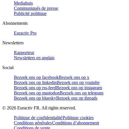
Mediahuis
Communiqués de presse
Publicité politique
Abonnements
Euractiv Pro
Newsletters
Rapporteur
Newsletters en anglais
Social
Bezoek ons op facebook
Bezoek ons op x
Bezoek ons op linkedin
Bezoek ons op youtube
Bezoek ons op rss-feed
Bezoek ons op instagram
Bezoek ons op mastodon
Bezoek ons op telegram
Bezoek ons op bluesky
Bezoek ons op threads
©
2026
Euractiv FR. All rights reserved.
Politique de confidentialité
Politique cookies
Conditions générales
Conditions d’abonnement
Conditions de vente