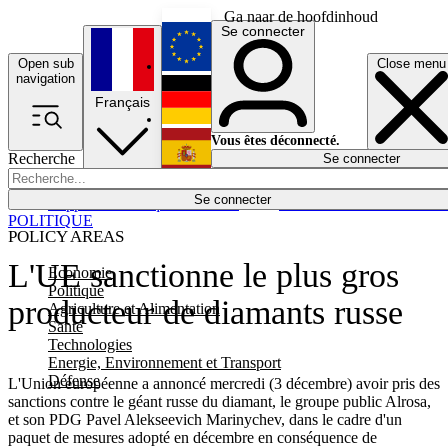
Ga naar de hoofdinhoud
Se connecter
Open sub
Close menu
English
navigation
Français
Deutsch
Vous êtes déconnecté.
Recherche
Se connecter
Español
Lumières éteintes
Se connecter
Rapporteur
Politique
Économie
Newsletters
Evénements
Em
POLITIQUE
POLICY AREAS
L'UE sanctionne le plus gros
Economie
Politique
producteur de diamants russe
Agriculture et Alimentation
Santé
Technologies
Energie, Environnement et Transport
Défense
L'Union européenne a annoncé mercredi (3 décembre) avoir pris des
sanctions contre le géant russe du diamant, le groupe public Alrosa,
et son PDG Pavel Alekseevich Marinychev, dans le cadre d'un
paquet de mesures adopté en décembre en conséquence de