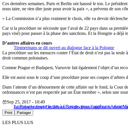
Ces dernières semaines, Paris et Berlin ont haussé le ton. Le prési
nous taire, ne rien dire juste pour avoir la paix », a prévenu de son c
« La Commission n’a plus vraiment le choix, elle va devoir déclencher 
Car si la procédure ne nécessite que l’aval de 22 pays dans sa première
pays visé) pour passer à la phase des sanctions. Et la Hongrie a déjà in
D’autres affaires en cours
Timmermans se dit ouvert au dialogue face à la Pologne
La procédure sur les menaces contre l’État de droit n’est pas la seule à
droit commun polonaises.
Comme Prague et Budapest, Varsovie fait également l’objet d’un recour
Elle est aussi sous le coup d’une procédure pour ses coupes d’arbres d
Dans l’attente d’un dénouement de cette affaire sur le fond, la Cour de
ordonnances n’est pas respectée par un État membre », selon une sour
Sep 25, 2017 - 10:49
La Pologne tourne le dos à l’Europe, pour l’opposant Adam M
Politique
Andrzej Duda
Beata Szydło
démocratie
État de droit
Fra
Print
Partager
LES PLUS LUS