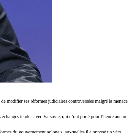
 de modifier ses réformes judiciaires controversées malgré la menace
es échanges tendus avec Varsovie, qui n’ont porté pour l’heure aucun
éformes du gouvernement polonais, auxquelles il a opposé un véto