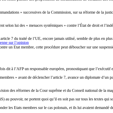
andations » successives de la Commission, sur sa réforme de la justice
nt selon lui des « menaces systémiques » contre l’État de droit et l’ind
icle 7 du traité de l’UE, encore jamais utilisé, semble de plus en plus
éenne sur l’opinion
contre un Etat membre, cette procédure peut déboucher sur une suspensi
utefois dit à l’AFP un responsable européen, pronostiquant que l’exécutif
membres » avant de déclencher l’article 7, avance un diplomate d’un pay
évision des réformes de la Cour suprême et du Conseil national de la mag
S) au pouvoir, ne portent quoi qu’il en soit pas sur tous les textes qui s
er les Etats membres sur le cas polonais, et ils lui avaient demandé d