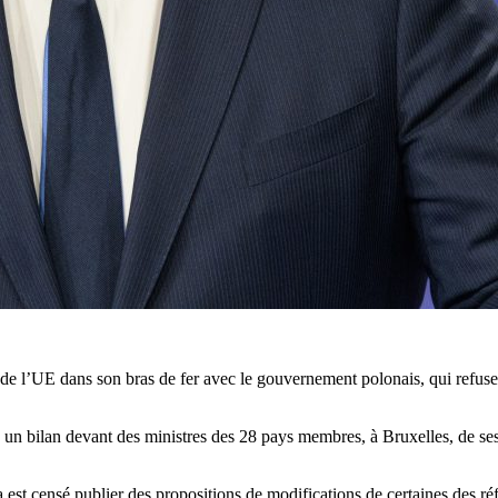
de l’UE dans son bras de fer avec le gouvernement polonais, qui refuse
e un bilan devant des ministres des 28 pays membres, à Bruxelles, de s
 est censé publier des propositions de modifications de certaines des r