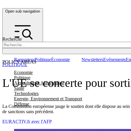
Open sub navigation
Recherche
Rapporteur
Politique
Économie
Newsletters
Evénements
Em
POLICY AREAS
POLITIQUE
Economie
Politique
L'UE se concerte pour sorti
Agriculture et Alimentation
Santé
Technologies
Energie, Environnement et Transport
Défense
La Commission européenne jauge le soutien dont elle dispose au sein 
de sanctions sans précédent.
EURACTIV.fr avec l'AFP