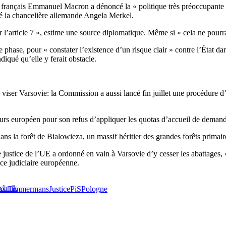
dent français Emmanuel Macron a dénoncé la « politique très préoccupan
ôté la chancelière allemande Angela Merkel.
l’article 7 », estime une source diplomatique. Même si « cela ne pourra
 phase, pour « constater l’existence d’un risque clair » contre l’État da
diqué qu’elle y ferait obstacle.
 viser Varsovie: la Commission a aussi lancé fin juillet une procédure d’
s européen pour son refus d’appliquer les quotas d’accueil de demandeu
ans la forêt de Bialowieza, un massif héritier des grandes forêts primai
 justice de l’UE a ordonné en vain à Varsovie d’y cesser les abattages, «
ce judiciaire européenne.
ichnik
ns Timmermans
Justice
PiS
Pologne