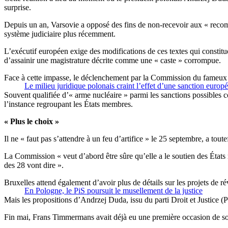
surprise.
Depuis un an, Varsovie a opposé des fins de non-recevoir aux « recomm
système judiciaire plus récemment.
L’exécutif européen exige des modifications de ces textes qui constitue
d’assainir une magistrature décrite comme une « caste » corrompue.
Face à cette impasse, le déclenchement par la Commission du fameux art
Le milieu juridique polonais craint l’effet d’une sanction europ
Souvent qualifiée d’« arme nucléaire » parmi les sanctions possibles 
l’instance regroupant les États membres.
« Plus le choix »
Il ne « faut pas s’attendre à un feu d’artifice » le 25 septembre, a to
La Commission « veut d’abord être sûre qu’elle a le soutien des États 
des 28 vont dire ».
Bruxelles attend également d’avoir plus de détails sur les projets de r
En Pologne, le PiS poursuit le musellement de la justice
Mais les propositions d’Andrzej Duda, issu du parti Droit et Justice (Pi
Fin mai, Frans Timmermans avait déjà eu une première occasion de sond