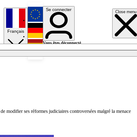
Se connecter
Close menu
English
Français
Deutsch
Vous êtes déconnecté.
Se connecter
Español
Lumières éteintes
de modifier ses réformes judiciaires controversées malgré la menace