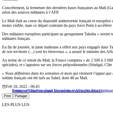
Concrètement, la fermeture des dernières bases françaises au Mali (Ga
selon des sources militaires à l’AFP.
Le Mali était au coeur du dispositif antiterroriste français et europée
moins visible, mais ce départ contraint du pays force Paris à accélérer 
Des militaires européens participant au groupement Takuba
« seront r
militaires français.
En fin de journée, la junte malienne a offert aux pays engagés dans Ta
de son territoire (…) sont les bienvenus »
, a assuré le ministre des A
Au terme de ce retrait du Mali, la France comptera
« de 2 500 à 3 00
spéciales), et s’appuiera sur ses forces prépositionnées (Sénégal, Côt
« Nous définirons dans les semaines et mois qui viennent l’appui que 
soldats français ont été tués au Sahel, dont 48 au Mali.
Feb 18, 2022 - 06:45
Emmanuel Macron réunit Européens et Africains dans l’optique
Politique
Chine
Emmanuel Macron
International
Mali
Sahel
Print
Partager
LES PLUS LUS