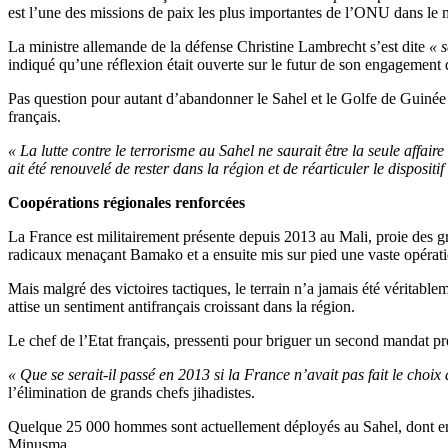
est l’une des missions de paix les plus importantes de l’ONU dans le m
La ministre allemande de la défense Christine Lambrecht s’est dite
« 
indiqué qu’une réflexion était ouverte sur le futur de son engageme
Pas question pour autant d’abandonner le Sahel et le Golfe de Guinée
français.
« La lutte contre le terrorisme au Sahel ne saurait être la seule affaire
ait été renouvelé de rester dans la région et de réarticuler le dispositif
Coopérations régionales renforcées
La France est militairement présente depuis 2013 au Mali, proie des gro
radicaux menaçant Bamako et a ensuite mis sur pied une vaste opération
Mais malgré des victoires tactiques, le terrain n’a jamais été véritabl
attise un sentiment antifrançais croissant dans la région.
Le chef de l’Etat français, pressenti pour briguer un second mandat pré
« Que se serait-il passé en 2013 si la France n’avait pas fait le choix
l’élimination de grands chefs jihadistes.
Quelque 25 000 hommes sont actuellement déployés au Sahel, dont env
Minusma.