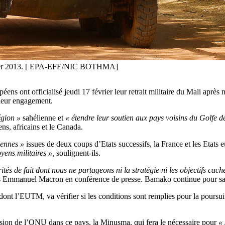
 janvier 2013. [ EPA-EFE/NIC BOTHMA]
ens ont officialisé jeudi 17 février leur retrait militaire du Mali après 
 leur engagement.
égion »
sahélienne et
« étendre leur soutien aux pays voisins du Golfe d
ns, africains et le Canada.
iennes »
issues de deux coups d’Etats successifs, la France et les Eta
yens militaires »,
soulignent-ils.
és de fait dont nous ne partageons ni la stratégie ni les objectifs cach
ais Emmanuel Macron en conférence de presse. Bamako continue pour sa p
t l’EUTM, va vérifier si les conditions sont remplies pour la poursuite
sion de l’ONU dans ce pays, la Minusma, qui fera le nécessaire pour
« 