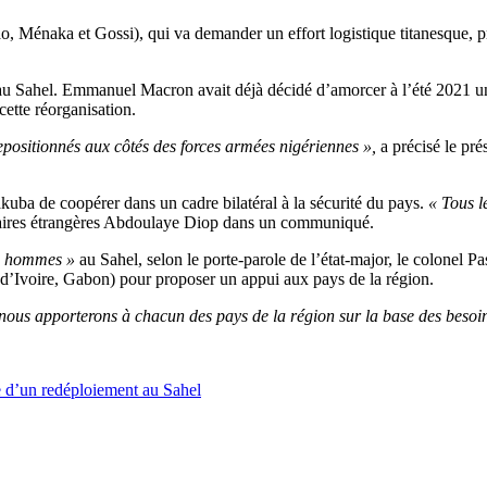
o, Ménaka et Gossi), qui va demander un effort logistique titanesque, 
n au Sahel. Emmanuel Macron avait déjà décidé d’amorcer à l’été 2021 une 
cette réorganisation.
epositionnés aux côtés des forces armées nigériennes »,
a précisé le pré
kuba de coopérer dans un cadre bilatéral à la sécurité du pays.
« Tous l
ffaires étrangères Abdoulaye Diop dans un communiqué.
0 hommes »
au Sahel, selon le porte-parole de l’état-major, le colonel Pa
e d’Ivoire, Gabon) pour proposer un appui aux pays de la région.
nous apporterons à chacun des pays de la région sur la base des besoin
 d’un redéploiement au Sahel