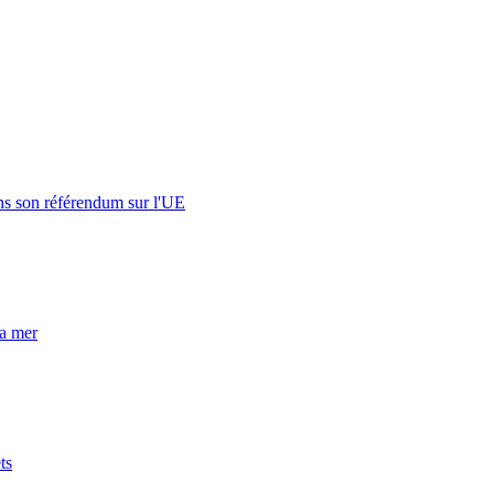
s son référendum sur l'UE
la mer
ts