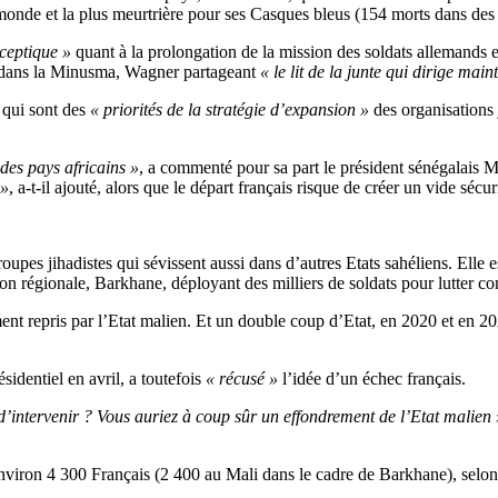
onde et la plus meurtrière pour ses Casques bleus (154 morts dans des a
sceptique »
quant à la prolongation de la mission des soldats allemands
nt dans la Minusma, Wagner partageant
« le lit de la junte qui dirige main
 qui sont des
« priorités de la stratégie d’expansion »
des organisations j
 des pays africains »
, a commenté pour sa part le président sénégalais M
 »
, a-t-il ajouté, alors que le départ français risque de créer un vide sécur
upes jihadistes qui sévissent aussi dans d’autres Etats sahéliens. Elle 
 régionale, Barkhane, déployant des milliers de soldats pour lutter cont
ement repris par l’Etat malien. Et un double coup d’Etat, en 2020 et en 20
sidentiel en avril, a toutefois
« récusé »
l’idée d’un échec français.
 d’intervenir ? Vous auriez à coup sûr un effondrement de l’Etat malien 
iron 4 300 Français (2 400 au Mali dans le cadre de Barkhane), selon 