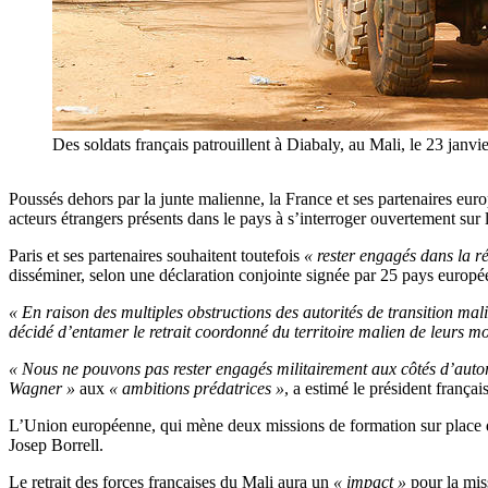
Des soldats français patrouillent à Diabaly, au Mali, le 23
Poussés dehors par la junte malienne, la France et ses partenaires europé
acteurs étrangers présents dans le pays à s’interroger ouvertement sur
Paris et ses partenaires souhaitent toutefois
« rester engagés dans la r
disséminer, selon une déclaration conjointe signée par 25 pays europée
« En raison des multiples obstructions des autorités de transition mal
décidé d’entamer le retrait coordonné du territoire malien de leurs mo
« Nous ne pouvons pas rester engagés militairement aux côtés d’autorit
Wagner »
aux
« ambitions prédatrices »
, a estimé le président franç
L’Union européenne, qui mène deux missions de formation sur place don
Josep Borrell.
Le retrait des forces françaises du Mali aura un
« impact »
pour la mis