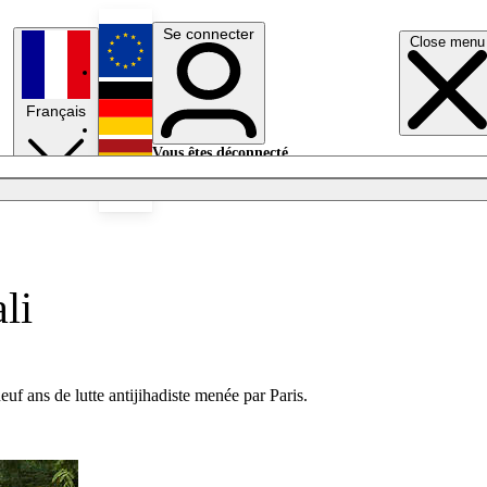
Se connecter
Close menu
English
Français
Deutsch
Vous êtes déconnecté.
Se connecter
Español
Lumières éteintes
li
neuf ans de lutte antijihadiste menée par Paris.