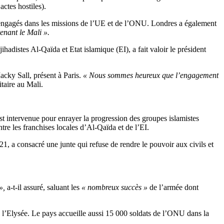
ctes hostiles).
 engagés dans les missions de l’UE et de l’ONU. Londres a également
tenant le Mali ».
ihadistes Al-Qaïda et Etat islamique (EI), a fait valoir le président
acky Sall, présent à Paris.
« Nous sommes heureux que l’engagement
itaire au Mali.
est intervenue pour enrayer la progression des groupes islamistes
re les franchises locales d’Al-Qaïda et de l’EI.
21, a consacré une junte qui refuse de rendre le pouvoir aux civils et
»,
a-t-il assuré, saluant les
« nombreux succès »
de l’armée dont
l’Elysée. Le pays accueille aussi 15 000 soldats de l’ONU dans la