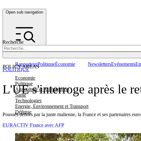
Open sub navigation
Recherche
Rapporteur
Politique
Économie
Newsletters
Evénements
Em
POLICY AREAS
POLITIQUE
Economie
Politique
L'UE s'interroge après le re
Agriculture et Alimentation
Santé
Technologies
Energie, Environnement et Transport
Défense
Poussés dehors par la junte malienne, la France et ses partenaires europé
EURACTIV France avec AFP