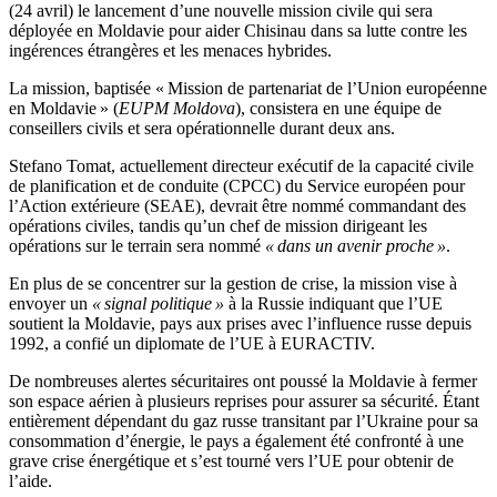
(24 avril) le lancement d’une nouvelle mission civile qui sera
déployée en Moldavie pour aider Chisinau dans sa lutte contre les
ingérences étrangères et les menaces hybrides.
La mission, baptisée « Mission de partenariat de l’Union européenne
en Moldavie » (
EUPM Moldova
), consistera en une équipe de
conseillers civils et sera opérationnelle durant deux ans.
Stefano Tomat, actuellement directeur exécutif de la capacité civile
de planification et de conduite (CPCC) du Service européen pour
l’Action extérieure (SEAE), devrait être nommé commandant des
opérations civiles, tandis qu’un chef de mission dirigeant les
opérations sur le terrain sera nommé
« dans un avenir proche »
.
En plus de se concentrer sur la gestion de crise, la mission vise à
envoyer un
« signal politique »
à la Russie indiquant que l’UE
soutient la Moldavie, pays aux prises avec l’influence russe depuis
1992, a confié un diplomate de l’UE à EURACTIV.
De nombreuses alertes sécuritaires ont poussé la Moldavie à fermer
son espace aérien à plusieurs reprises pour assurer sa sécurité. Étant
entièrement dépendant du gaz russe transitant par l’Ukraine pour sa
consommation d’énergie, le pays a également été confronté à une
grave crise énergétique et s’est tourné vers l’UE pour obtenir de
l’aide.