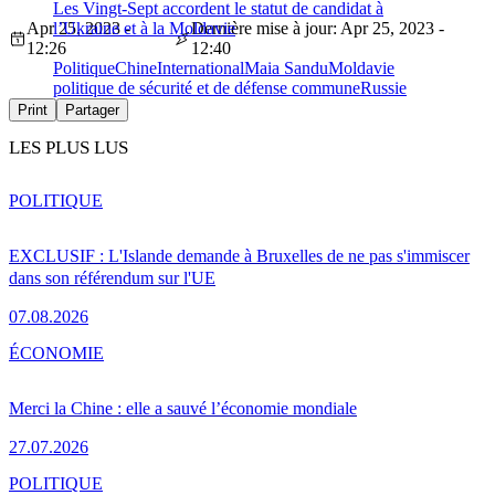
Les Vingt-Sept accordent le statut de candidat à
Apr 25, 2023 -
l’Ukraine et à la Moldavie
Dernière mise à jour: Apr 25, 2023 -
12:26
12:40
Politique
Chine
International
Maia Sandu
Moldavie
politique de sécurité et de défense commune
Russie
Print
Partager
LES PLUS LUS
POLITIQUE
EXCLUSIF : L'Islande demande à Bruxelles de ne pas s'immiscer
dans son référendum sur l'UE
07.08.2026
ÉCONOMIE
Merci la Chine : elle a sauvé l’économie mondiale
27.07.2026
POLITIQUE