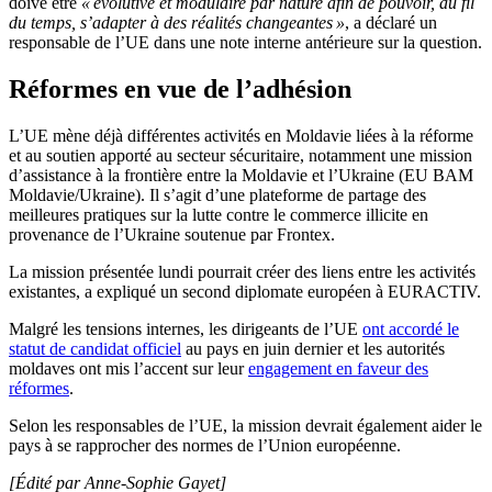
doive être
« évolutive et modulaire par nature afin de pouvoir, au fil
du temps, s’adapter à des réalités changeantes »
, a déclaré un
responsable de l’UE dans une note interne antérieure sur la question.
Réformes en vue de l’adhésion
L’UE mène déjà différentes activités en Moldavie liées à la réforme
et au soutien apporté au secteur sécuritaire, notamment une mission
d’assistance à la frontière entre la Moldavie et l’Ukraine (EU BAM
Moldavie/Ukraine). Il s’agit d’une plateforme de partage des
meilleures pratiques sur la lutte contre le commerce illicite en
provenance de l’Ukraine soutenue par Frontex.
La mission présentée lundi pourrait créer des liens entre les activités
existantes, a expliqué un second diplomate européen à EURACTIV.
Malgré les tensions internes, les dirigeants de l’UE
ont accordé le
statut de candidat officiel
au pays en juin dernier et les autorités
moldaves ont mis l’accent sur leur
engagement en faveur des
réformes
.
Selon les responsables de l’UE, la mission devrait également aider le
pays à se rapprocher des normes de l’Union européenne.
[Édité par Anne-Sophie Gayet]