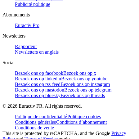
Publicité politique
Abonnements
Euractiv Pro
Newsletters
Rapporteur
Newsletters en anglais
Social
Bezoek ons op facebook
Bezoek ons op x
Bezoek ons op linkedin
Bezoek ons op youtube
Bezoek ons op rss-feed
Bezoek ons op instagram
Bezoek ons op mastodon
Bezoek ons op telegram
Bezoek ons op bluesky
Bezoek ons op threads
©
2026
Euractiv FR. All rights reserved.
Politique de confidentialité
Politique cookies
Conditions générales
Conditions d’abonnement
Conditions de vente
This site is protected by reCAPTCHA, and the Google
Privacy
Policy
and
Terms of Service
apply.