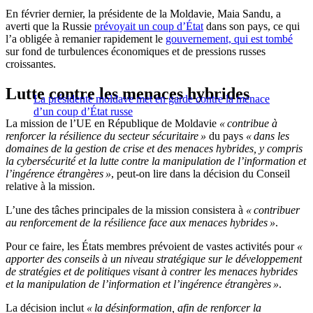
En février dernier, la présidente de la Moldavie, Maia Sandu, a
averti que la Russie
prévoyait un coup d’État
dans son pays, ce qui
l’a obligée à remanier rapidement le
gouvernement, qui est tombé
sur fond de turbulences économiques et de pressions russes
croissantes.
Lutte contre les menaces hybrides
La présidente moldave met en garde contre la menace
d’un coup d’État russe
La mission de l’UE en République de Moldavie
« contribue à
renforcer la résilience du secteur sécuritaire »
du pays
« dans les
domaines de la gestion de crise et des menaces hybrides, y compris
la cybersécurité et la lutte contre la manipulation de l’information et
l’ingérence étrangères »
, peut-on lire dans la décision du Conseil
relative à la mission.
L’une des tâches principales de la mission consistera à
« contribuer
au renforcement de la résilience face aux menaces hybrides »
.
Pour ce faire, les États membres prévoient de vastes activités pour
«
apporter des conseils à un niveau stratégique sur le développement
de stratégies et de politiques visant à contrer les menaces hybrides
et la manipulation de l’information et l’ingérence étrangères »
.
La décision inclut
« la désinformation, afin de renforcer la