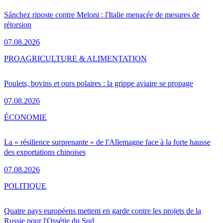
Sánchez riposte contre Meloni : l'Italie menacée de mesures de
rétorsion
07.08.2026
PRO
AGRICULTURE & ALIMENTATION
Poulets, bovins et ours polaires : la grippe aviaire se propage
07.08.2026
ÉCONOMIE
La « résilience surprenante » de l'Allemagne face à la forte hausse
des exportations chinoises
07.08.2026
POLITIQUE
Quatre pays européens mettent en garde contre les projets de la
Russie pour l'Ossétie du Sud