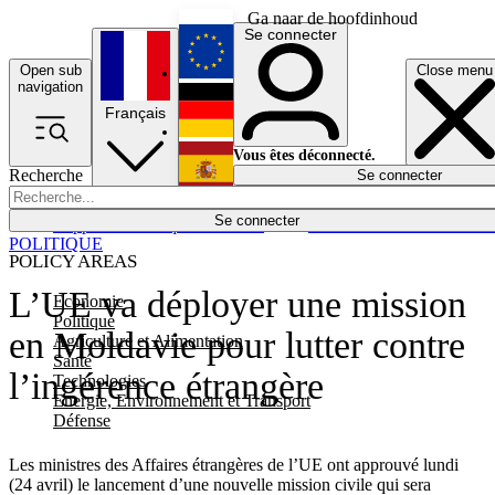
Ga naar de hoofdinhoud
Se connecter
Open sub
Close menu
English
navigation
Français
Deutsch
Vous êtes déconnecté.
Recherche
Se connecter
Español
Lumières éteintes
Se connecter
Rapporteur
Politique
Économie
Newsletters
Evénements
Em
POLITIQUE
POLICY AREAS
L’UE va déployer une mission
Economie
Politique
en Moldavie pour lutter contre
Agriculture et Alimentation
Santé
l’ingérence étrangère
Technologies
Energie, Environnement et Transport
Défense
Les ministres des Affaires étrangères de l’UE ont approuvé lundi
(24 avril) le lancement d’une nouvelle mission civile qui sera