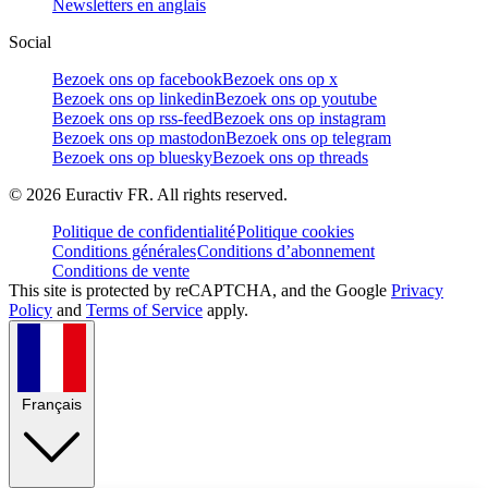
Newsletters en anglais
Social
Bezoek ons op facebook
Bezoek ons op x
Bezoek ons op linkedin
Bezoek ons op youtube
Bezoek ons op rss-feed
Bezoek ons op instagram
Bezoek ons op mastodon
Bezoek ons op telegram
Bezoek ons op bluesky
Bezoek ons op threads
©
2026
Euractiv FR. All rights reserved.
Politique de confidentialité
Politique cookies
Conditions générales
Conditions d’abonnement
Conditions de vente
This site is protected by reCAPTCHA, and the Google
Privacy
Policy
and
Terms of Service
apply.
Français