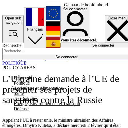
Ga naar de hoofdinhoud
Se connecter
Open sub
Close menu
English
navigation
Français
Deutsch
Vous êtes déconnecté.
Recherche
Se connecter
Español
Lumières éteintes
Se connecter
Rapporteur
Politique
Économie
Newsletters
Evénements
Em
POLITIQUE
POLICY AREAS
L’Ukraine demande à l’UE de
Economie
Politique
présenter ses projets de
Agriculture et Alimentation
Santé
sanctions contre la Russie
Technologies
Energie, Environnement et Transport
Défense
Appelant l’UE à rester unie, le ministre ukrainien des Affaires
étrangères, Dmytro Kuleba, a déclaré mercredi 2 février qu’il était