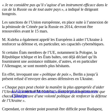
« Je ne considère pas qu’il s’agisse d’un instrument efficace dans le
cas de la Russie ou de tout autre pays »
, a indiqué le dirigeant
hongrois.
Les sanctions de l’Union européenne, en place suite à l’annexion de
la péninsule de Crimée par la Russie en 2014, devront être
renouvelées avant le 15 mars.
M. Kuleba a également appelé les Européens à aider l’Ukraine à
renforcer sa défense et, en particulier, ses capacités cybernétiques.
Si certains États membres de l’UE, notamment la Pologne, la
République tchèque et les États baltes, ont déjà déclaré qu’ils
fourniraient une assistance militaire, d’autres, et en particulier
l’Allemagne, se sont montrés plus hésitants.
En effet, invoquant une
« politique de paix »
, Berlin a jusqu’à
présent refusé d’envoyer des armes défensives en Ukraine.
« Chaque pays peut choisir la manière la plus appropriée d’aider
L’Allemagne refuse toujours d’exporter des armes vers
l’Ukraine »
, a déclaré M. Kuleba,
« mais le plus important est que
l’Ukraine
chacun fasse preuve d’une volonté politique de renforcer la défense
de l’Ukraine »
.
Cependant, ce dernier point pourrait être difficile pour Budapest,