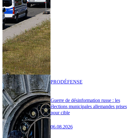
PRO
DÉFENSE
Guerre de désinformation russe : les
élections municipales allemandes prises
pour cible
06.08.2026