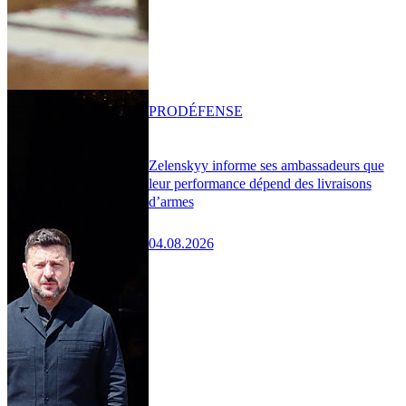
PRO
DÉFENSE
Zelenskyy informe ses ambassadeurs que
leur performance dépend des livraisons
d’armes
04.08.2026