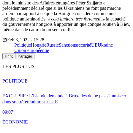
dont le ministre des Affaires étrangères Péter Szijjártó a
précédemment déclaré que si les Ukrainiens ne font pas marche
arrière par rapport à ce que la Hongrie considère comme une
politique anti-minorités,
« cela limitera très fortement »
la capacité
du gouvernement hongrois à apporter un quelconque soutien à Kiev,
même dans le cadre du présent conflit.
Feb 3, 2022 - 15:28
Politique
Hongrie
Russie
Sanctions
sécurité
UE
Ukraine
Union européenne
Print
Partager
LES PLUS LUS
POLITIQUE
EXCLUSIF : L'Islande demande à Bruxelles de ne pas s'immiscer
dans son référendum sur l'UE
09:07
ÉCONOMIE