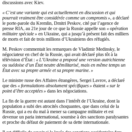
discussions avec Kiev.
« C’est une variante qui est actuellement en discussion et qui
pourrait vraiment être considérée comme un compromis »
, a déclaré
le porte-parole du Kremlin, Dmitri Peskov, cité par l’agence de
presse RIA, au 21e jour de ce que la Russie appelle son
« opération
militaire spéciale »
en Ukraine, qui a jusqu’à présent fait des milliers
de morts et fait de trois millions d’Ukrainiens des réfugiés.
M. Peskov commentait les remarques de Vladimir Medinsky, le
négociateur en chef de la Russie, qui avait déclaré plus tôt à la
télévision d’État :
« L’Ukraine a proposé une version autrichienne
ou suédoise d’un État neutre démilitarisé, mais en même temps un
État avec sa propre armée et sa propre marine. »
Le ministre russe des Affaires étrangères, Sergei Lavrov, a déclaré
que des
« formulations absolument spécifiques »
étaient
« sur le
point d’être acceptées »
dans les négociations.
La fin de la guerre est autant dans l’intérêt de l’Ukraine, dont la
population a subi des atrocités choquantes, que dans celui de la
Russie, qui a eu du mal à mener sa campagne militaire et est
devenue un paria international, soumise à des sanctions paralysantes
et proche du défaut de paiement de sa dette internationale.