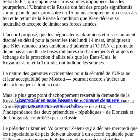
Selon le FT, qui s’appuie sur trois sources impliquées dans les
pourparlers, l’Ukraine et la Russie ont fait des progrès significatifs
sur un plan de paix provisoire en 15 points comprenant un cessez-le-
feu et le retrait de la Russie à condition que Kiev déclare sa
neutralité et accepte de limiter ses forces armées.
L’accord proposé, que les négociateurs ukrainiens et russes auraient
discuté en détail pour la première fois lundi 14 mars, impliquerait
que Kiev renonce à ses ambitions d’adhérer à l’OTAN et promette
de ne pas accueillir de bases militaires ou d’armements étrangers en
échange de la protection d’alliés tels que les États-Unis, le
Royaume-Uni et la Turquie, ont indiqué les sources.
La nature des garanties occidentales pour la sécurité de l’Ukraine —
et leur acceptabilité par Moscou — pourrait encore s’avérer un
obstacle majeur à tout accord.
Mais le plus gros point d’achoppement resterait la demande de la
Ukraine: Biden traite Poutine de « criminel de guerre »,
Russie que l’Ukraine reconnaisse la souveraineté de Moscou sur la
frappes meurtrières sur des civils
Crimée, que la Russie a envahie et annexée en 2014, et
l’indépendance des deux prétendues « républiques » de Donetsk et
de Lougansk, contrôlées par la Russie.
Le président ukrainien Volodymyr Zelenskyy a déclaré mercredi que
les négociations de paix doivent aboutir à un accord équitable pour
l’Ukraine, qui comprendrait des garanties de sécurité fiables la