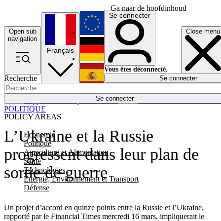
Ga naar de hoofdinhoud
Se connecter
Open sub
Close menu
English
navigation
Français
Deutsch
Vous êtes déconnecté.
Recherche
Se connecter
Español
Lumières éteintes
Se connecter
Rapporteur
Politique
Économie
Newsletters
Evénements
Em
POLITIQUE
POLICY AREAS
L’Ukraine et la Russie
Economie
Politique
progressent dans leur plan de
Agriculture et Alimentation
Santé
sortie de guerre
Technologies
Energie, Environnement et Transport
Défense
Un projet d’accord en quinze points entre la Russie et l’Ukraine,
rapporté par le Financial Times mercredi 16 mars, impliquerait le