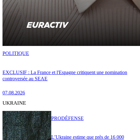
POLITIQUE
EXCLUSIF : La France et l'Espagne critiquent une nomination
controversée au SEAE
07.08.2026
UKRAINE
PRO
DÉFENSE
L’Ukraine estime que près de 16 000