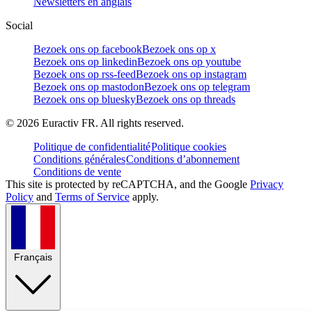
Newsletters en anglais
Social
Bezoek ons op facebook
Bezoek ons op x
Bezoek ons op linkedin
Bezoek ons op youtube
Bezoek ons op rss-feed
Bezoek ons op instagram
Bezoek ons op mastodon
Bezoek ons op telegram
Bezoek ons op bluesky
Bezoek ons op threads
©
2026
Euractiv FR. All rights reserved.
Politique de confidentialité
Politique cookies
Conditions générales
Conditions d’abonnement
Conditions de vente
This site is protected by reCAPTCHA, and the Google
Privacy
Policy
and
Terms of Service
apply.
Français