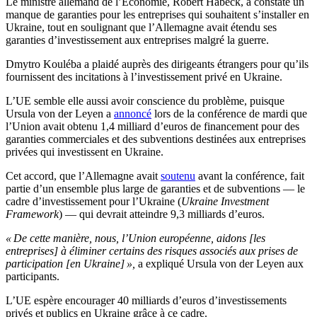
Le ministre allemand de l’Économie, Robert Habeck, a constaté un
manque de garanties pour les entreprises qui souhaitent s’installer en
Ukraine, tout en soulignant que l’Allemagne avait étendu ses
garanties d’investissement aux entreprises malgré la guerre.
Dmytro Kouléba a plaidé auprès des dirigeants étrangers pour qu’ils
fournissent des incitations à l’investissement privé en Ukraine.
L’UE semble elle aussi avoir conscience du problème, puisque
Ursula von der Leyen a
annoncé
lors de la conférence de mardi que
l’Union avait obtenu 1,4 milliard d’euros de financement pour des
garanties commerciales et des subventions destinées aux entreprises
privées qui investissent en Ukraine.
Cet accord, que l’Allemagne avait
soutenu
avant la conférence, fait
partie d’un ensemble plus large de garanties et de subventions — le
cadre d’investissement pour l’Ukraine (
Ukraine Investment
Framework
) — qui devrait atteindre 9,3 milliards d’euros.
« De cette manière, nous, l’Union européenne, aidons [les
entreprises] à éliminer certains des risques associés aux prises de
participation [en Ukraine] »,
a expliqué Ursula von der Leyen aux
participants.
L’UE espère encourager 40 milliards d’euros d’investissements
privés et publics en Ukraine grâce à ce cadre.