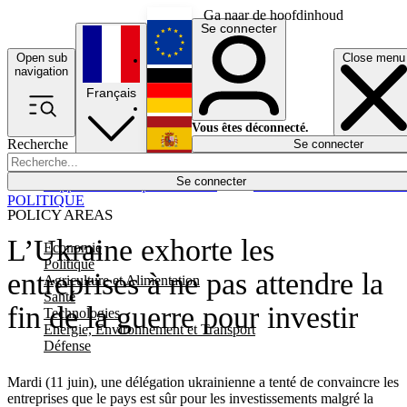
Ga naar de hoofdinhoud
Se connecter
Open sub
Close menu
English
navigation
Français
Deutsch
Vous êtes déconnecté.
Recherche
Se connecter
Español
Lumières éteintes
Se connecter
Rapporteur
Politique
Économie
Newsletters
Evénements
Em
POLITIQUE
POLICY AREAS
L’Ukraine exhorte les
Economie
Politique
entreprises à ne pas attendre la
Agriculture et Alimentation
Santé
fin de la guerre pour investir
Technologies
Energie, Environnement et Transport
Défense
Mardi (11 juin), une délégation ukrainienne a tenté de convaincre les
entreprises que le pays est sûr pour les investissements malgré la