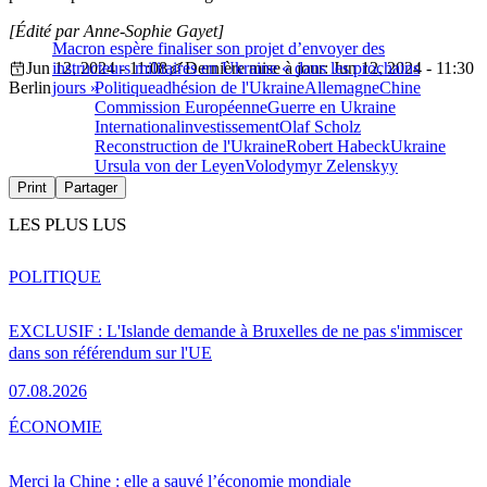
[Édité par Anne-Sophie Gayet]
Macron espère finaliser son projet d’envoyer des
Jun 12, 2024 - 11:08
instructeurs militaires en Ukraine « dans les prochains
Dernière mise à jour: Jun 12, 2024 - 11:30
Berlin
jours »
Politique
adhésion de l'Ukraine
Allemagne
Chine
Commission Européenne
Guerre en Ukraine
International
investissement
Olaf Scholz
Reconstruction de l'Ukraine
Robert Habeck
Ukraine
Ursula von der Leyen
Volodymyr Zelenskyy
Print
Partager
LES PLUS LUS
POLITIQUE
EXCLUSIF : L'Islande demande à Bruxelles de ne pas s'immiscer
dans son référendum sur l'UE
07.08.2026
ÉCONOMIE
Merci la Chine : elle a sauvé l’économie mondiale