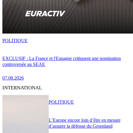
POLITIQUE
EXCLUSIF : La France et l'Espagne critiquent une nomination
controversée au SEAE
07.08.2026
INTERNATIONAL
POLITIQUE
L’Europe encore loin d’être en mesure
d’assurer la défense du Groenland