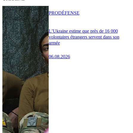
PRO
DÉFENSE
L’Ukraine estime que près de 16 000
volontaires étrangers servent dans son
armée
06.08.2026