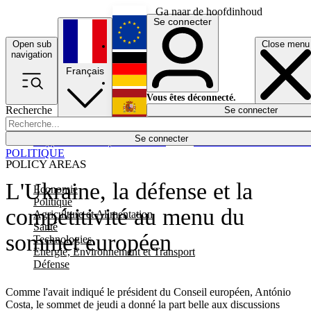
Ga naar de hoofdinhoud
Se connecter
Open sub
Close menu
English
navigation
Français
Deutsch
Vous êtes déconnecté.
Recherche
Se connecter
Español
Lumières éteintes
Se connecter
Rapporteur
Politique
Économie
Newsletters
Evénements
Em
POLITIQUE
POLICY AREAS
L'Ukraine, la défense et la
Economie
Politique
compétitivité au menu du
Agriculture et Alimentation
Santé
sommet européen
Technologies
Energie, Environnement et Transport
Défense
Comme l'avait indiqué le président du Conseil européen, António
Costa, le sommet de jeudi a donné la part belle aux discussions