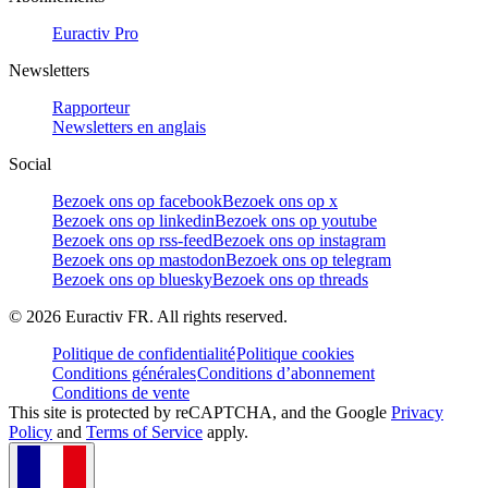
Euractiv Pro
Newsletters
Rapporteur
Newsletters en anglais
Social
Bezoek ons op facebook
Bezoek ons op x
Bezoek ons op linkedin
Bezoek ons op youtube
Bezoek ons op rss-feed
Bezoek ons op instagram
Bezoek ons op mastodon
Bezoek ons op telegram
Bezoek ons op bluesky
Bezoek ons op threads
©
2026
Euractiv FR. All rights reserved.
Politique de confidentialité
Politique cookies
Conditions générales
Conditions d’abonnement
Conditions de vente
This site is protected by reCAPTCHA, and the Google
Privacy
Policy
and
Terms of Service
apply.