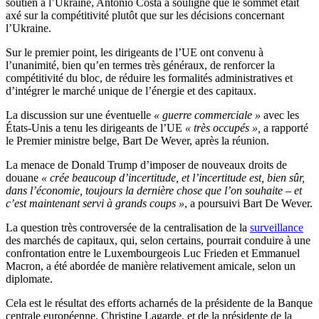
soutien à l’Ukraine, António Costa a souligné que le sommet était
axé sur la compétitivité plutôt que sur les décisions concernant
l’Ukraine.
Sur le premier point, les dirigeants de l’UE ont convenu à
l’unanimité, bien qu’en termes très généraux, de renforcer la
compétitivité du bloc, de réduire les formalités administratives et
d’intégrer le marché unique de l’énergie et des capitaux.
La discussion sur une éventuelle
« guerre commerciale »
avec les
États-Unis a tenu les dirigeants de l’UE
« très occupés »,
a rapporté
le Premier ministre belge, Bart De Wever, après la réunion.
La menace de Donald Trump d’imposer de nouveaux droits de
douane
« crée beaucoup d’incertitude, et l’incertitude est, bien sûr,
dans l’économie, toujours la dernière chose que l’on souhaite – et
c’est maintenant servi à grands coups »
, a poursuivi Bart De Wever.
La question très controversée de la centralisation de la
surveillance
des marchés de capitaux, qui, selon certains, pourrait conduire à une
confrontation entre le Luxembourgeois Luc Frieden et Emmanuel
Macron, a été abordée de manière relativement amicale, selon un
diplomate.
Cela est le résultat des efforts acharnés de la présidente de la Banque
centrale européenne, Christine Lagarde, et de la présidente de la