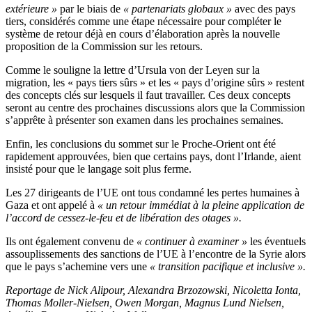
extérieure »
par le biais de
« partenariats globaux »
avec des pays
tiers, considérés comme une étape nécessaire pour compléter le
système de retour déjà en cours d’élaboration après la nouvelle
proposition de la Commission sur les retours.
Comme le souligne la lettre d’Ursula von der Leyen sur la
migration, les « pays tiers sûrs » et les « pays d’origine sûrs » restent
des concepts clés sur lesquels il faut travailler. Ces deux concepts
seront au centre des prochaines discussions alors que la Commission
s’apprête à présenter son examen dans les prochaines semaines.
Enfin, les conclusions du sommet sur le Proche-Orient ont été
rapidement approuvées, bien que certains pays, dont l’Irlande, aient
insisté pour que le langage soit plus ferme.
Les 27 dirigeants de l’UE ont tous condamné les pertes humaines à
Gaza et ont appelé à
« un retour immédiat à la pleine application de
l’accord de cessez-le-feu et de libération des otages ».
Ils ont également convenu de
« continuer à examiner »
les éventuels
assouplissements des sanctions de l’UE à l’encontre de la Syrie alors
que le pays s’achemine vers une
« transition pacifique et inclusive ».
Reportage de Nick Alipour, Alexandra Brzozowski, Nicoletta Ionta,
Thomas Moller-Nielsen, Owen Morgan, Magnus Lund Nielsen,