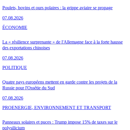
Poulets, bovins et ours polaires : la grippe aviaire se propage
07.08.2026
ÉCONOMIE
La « résilience surprenante » de l'Allemagne face à la forte hausse
des exportations chinoises
07.08.2026
POLITIQUE
Quatre pays européens mettent en garde contre les projets de la
Russie pour l'Ossétie du Sud
07.08.2026
PRO
ENERGIE, ENVIRONNEMENT ET TRANSPORT
Panneaux solaires et puces : Trump impose 15% de taxes sur le
polysilicium