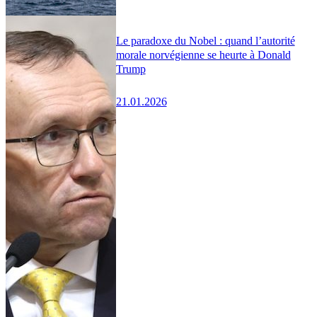
Le paradoxe du Nobel : quand l’autorité
morale norvégienne se heurte à Donald
Trump
21.01.2026