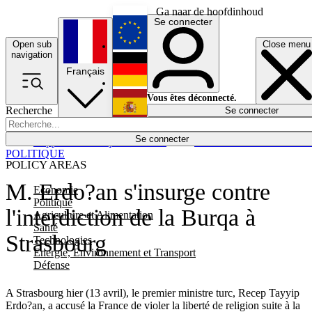
Ga naar de hoofdinhoud
Se connecter
Open sub
Close menu
English
navigation
Français
Deutsch
Vous êtes déconnecté.
Recherche
Se connecter
Español
Lumières éteintes
Se connecter
Rapporteur
Politique
Économie
Newsletters
Evénements
Em
POLITIQUE
POLICY AREAS
M. Erdo?an s'insurge contre
Economie
Politique
l'interdiction de la Burqa à
Agriculture et Alimentation
Santé
Strasbourg
Technologies
Energie, Environnement et Transport
Défense
A Strasbourg hier (13 avril), le premier ministre turc, Recep Tayyip
Erdo?an, a accusé la France de violer la liberté de religion suite à la