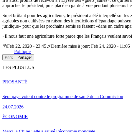
Il a aussi promis de recevoir à l’Élysée des «gilets jaunes», ce qui se
approcher le président, puis placé en garde à vue pendant plusieurs he
Sujet brûlant pour les agriculteurs, le président a été interpellé sur le
agricoles non cultivées en raison des interdictions d’épandage puissen
juridique» pour que les prochains semis se fassent «dans un cadre apa
«Il nous faut une agriculture forte parce que les Français veulent sa
Feb 22, 2020 - 23:45
Dernière mise à jour: Feb 24, 2020 - 11:05
Politique
Print
Partager
LES PLUS LUS
PRO
SANTÉ
Sept pays votent contre le programme de santé de la Commission
24.07.2026
ÉCONOMIE
Merci la Chine : elle a sauvé l’économie mondiale