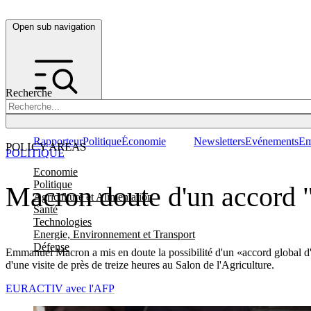
Open sub navigation
Recherche
Rapporteur
Politique
Économie
Newsletters
Evénements
Em
POLICY AREAS
POLITIQUE
Economie
Politique
Macron doute d'un accord 
Agriculture et Alimentation
Santé
Technologies
Energie, Environnement et Transport
Défense
Emmanuel Macron a mis en doute la possibilité d'un «accord global d'
d'une visite de près de treize heures au Salon de l'Agriculture.
EURACTIV avec l'AFP