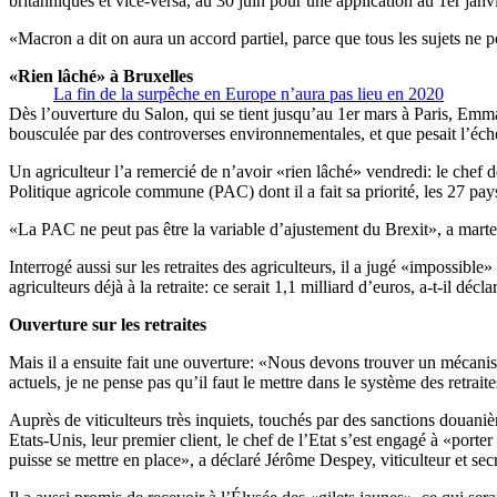
britanniques et vice-versa, au 30 juin pour une application au 1er janv
«Macron a dit on aura un accord partiel, parce que tous les sujets ne pou
«Rien lâché» à Bruxelles
La fin de la surpêche en Europe n’aura pas lieu en 2020
Dès l’ouverture du Salon, qui se tient jusqu’au 1er mars à Paris, Emma
bousculée par des controverses environnementales, et que pesait l’échec
Un agriculteur l’a remercié de n’avoir «rien lâché» vendredi: le chef 
Politique agricole commune (PAC) dont il a fait sa priorité, les 27 pa
«La PAC ne peut pas être la variable d’ajustement du Brexit», a martel
Interrogé aussi sur les retraites des agriculteurs, il a jugé «impossib
agriculteurs déjà à la retraite: ce serait 1,1 milliard d’euros, a-t-il décla
Ouverture sur les retraites
Mais il a ensuite fait une ouverture: «Nous devons trouver un mécanisme 
actuels, je ne pense pas qu’il faut le mettre dans le système des retra
Auprès de viticulteurs très inquiets, touchés par des sanctions douan
Etats-Unis, leur premier client, le chef de l’Etat s’est engagé à «po
puisse se mettre en place», a déclaré Jérôme Despey, viticulteur et se