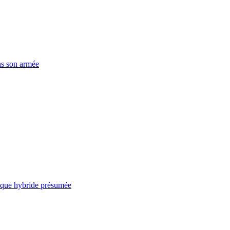
ns son armée
taque hybride présumée