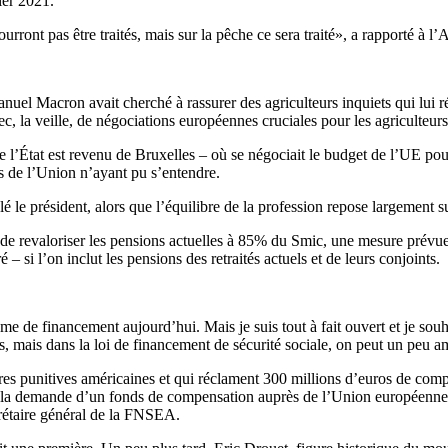
ier 2021.
rront pas être traités, mais sur la pêche ce sera traité», a rapporté à l’
nuel Macron avait cherché à rassurer des agriculteurs inquiets qui lui r
, la veille, de négociations européennes cruciales pour les agriculteurs
de l’État est revenu de Bruxelles – où se négociait le budget de l’UE p
ys de l’Union n’ayant pu s’entendre.
é le président, alors que l’équilibre de la profession repose largement s
le» de revaloriser les pensions actuelles à 85% du Smic, une mesure prévu
ré – si l’on inclut les pensions des retraités actuels et de leurs conjoints.
de financement aujourd’hui. Mais je suis tout à fait ouvert et je souhaite
ites, mais dans la loi de financement de sécurité sociale, on peut un peu
ières punitives américaines et qui réclament 300 millions d’euros de com
rter la demande d’un fonds de compensation auprès de l’Union européenne»
crétaire général de la FNSEA.