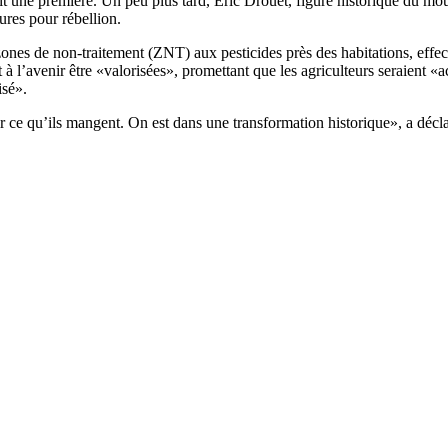
rait une première. Un peu plus tard, Eric Drouet, figure historique du mo
ures pour rébellion.
s zones de non-traitement (ZNT) aux pesticides près des habitations, effec
t à l’avenir être «valorisées», promettant que les agriculteurs seraient 
isé».
voir ce qu’ils mangent. On est dans une transformation historique», a d