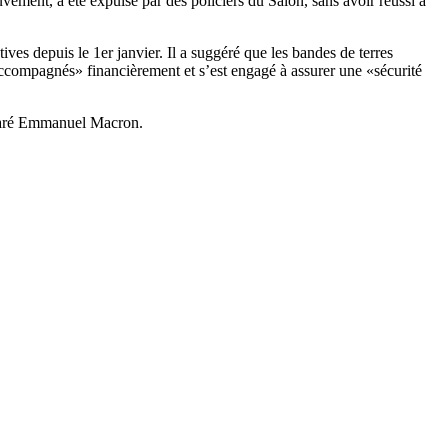
uvement, a été expulsé par des policiers du Salon, sans avoir réussi à
tives depuis le 1er janvier. Il a suggéré que les bandes de terres
«accompagnés» financièrement et s’est engagé à assurer une «sécurité
éclaré Emmanuel Macron.