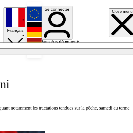
Se connecter
Close menu
English
Français
Deutsch
Vous êtes déconnecté.
Se connecter
Español
Lumières éteintes
ni
quant notamment les tractations tendues sur la pêche, samedi au terme