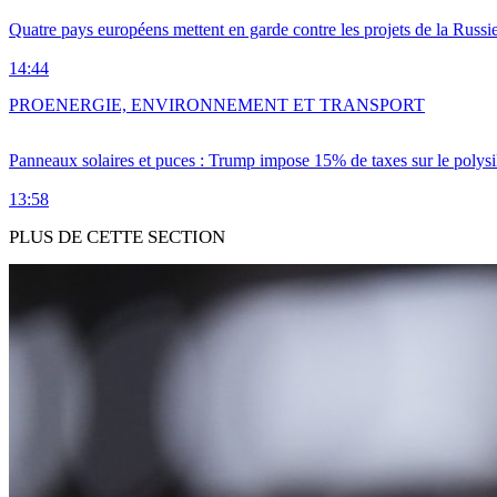
Quatre pays européens mettent en garde contre les projets de la Russi
14:44
PRO
ENERGIE, ENVIRONNEMENT ET TRANSPORT
Panneaux solaires et puces : Trump impose 15% de taxes sur le polysi
13:58
PLUS DE CETTE SECTION