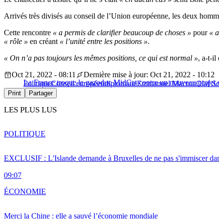
Arrivés très divisés au conseil de l’Union européenne, les deux hommes 
Cette rencontre
« a permis de clarifier beaucoup de choses »
pour
« a
« rôle »
en créant
« l’unité entre les positions »
.
« On n’a pas toujours les mêmes positions, ce qui est normal »
, a-t-
Oct 21, 2022 - 08:11
Dernière mise à jour: Oct 21, 2022 - 10:12
La France troque le gazoduc MidCat contre un nouveau projet 
Politique
Conseil européen
diplomatie
Emmanuel Macron
Olaf S
Print
Partager
LES PLUS LUS
POLITIQUE
EXCLUSIF : L'Islande demande à Bruxelles de ne pas s'immiscer dan
09:07
ÉCONOMIE
Merci la Chine : elle a sauvé l’économie mondiale