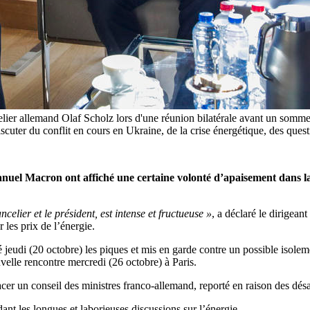
ier allemand Olaf Scholz lors d'une réunion bilatérale avant un somme
scuter du conflit en cours en Ukraine, de la crise énergétique, des ques
nuel Macron ont affiché une certaine volonté d’apaisement dans la 
celier et le président, est intense et fructueuse »
, a déclaré le dirigea
 les prix de l’énergie.
plié jeudi (20 octobre) les piques et mis en garde contre un possible isol
velle rencontre mercredi (26 octobre) à Paris.
acer un conseil des ministres franco-allemand, reporté en raison des dé
dant les longues et laborieuses discussions sur l’énergie.