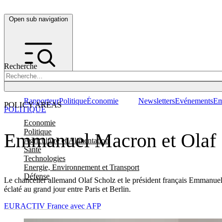
Open sub navigation
Recherche
Rapporteur
Politique
Économie
Newsletters
Evénements
Em
POLICY AREAS
POLITIQUE
Economie
Politique
Emmanuel Macron et Olaf S
Agriculture et Alimentation
Santé
Technologies
Energie, Environnement et Transport
Défense
Le chancelier allemand Olaf Scholz et le président français Emmanuel 
éclaté au grand jour entre Paris et Berlin.
EURACTIV France avec AFP