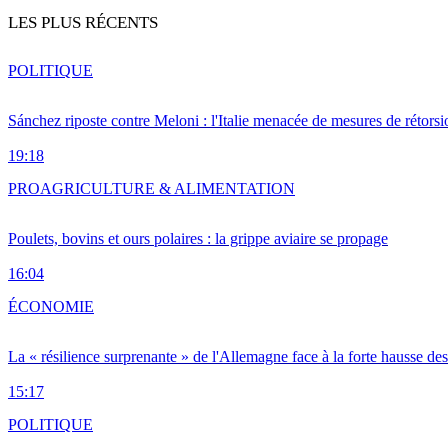
LES PLUS RÉCENTS
POLITIQUE
Sánchez riposte contre Meloni : l'Italie menacée de mesures de rétorsi
19:18
PRO
AGRICULTURE & ALIMENTATION
Poulets, bovins et ours polaires : la grippe aviaire se propage
16:04
ÉCONOMIE
La « résilience surprenante » de l'Allemagne face à la forte hausse de
15:17
POLITIQUE