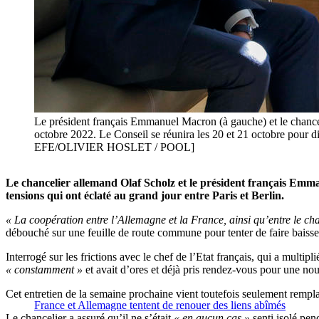
Le président français Emmanuel Macron (à gauche) et le chancel
octobre 2022. Le Conseil se réunira les 20 et 21 octobre pour di
EFE/OLIVIER HOSLET / POOL]
Le chancelier allemand Olaf Scholz et le président français Emma
tensions qui ont éclaté au grand jour entre Paris et Berlin.
« La coopération entre l’Allemagne et la France, ainsi qu’entre le chan
débouché sur une feuille de route commune pour tenter de faire baisser
Interrogé sur les frictions avec le chef de l’Etat français, qui a multi
« constamment »
et avait d’ores et déjà pris rendez-vous pour une nou
Cet entretien de la semaine prochaine vient toutefois seulement rempl
France et Allemagne tentent de renouer des liens abîmés
Le chancelier a assuré qu’il ne s’était
« en aucun cas »
senti isolé pen