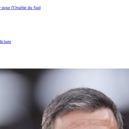
e pour l'Ossétie du Sud
licium