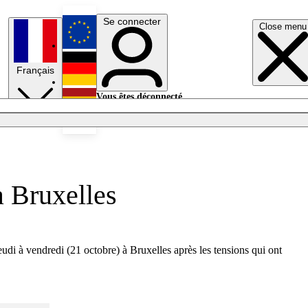
Se connecter
Close menu
English
Français
Deutsch
Vous êtes déconnecté.
Se connecter
Español
Lumières éteintes
 Bruxelles
udi à vendredi (21 octobre) à Bruxelles après les tensions qui ont