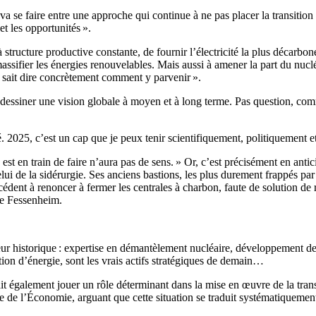
va se faire entre une approche qui continue à ne pas placer la transiti
et les opportunités ».
 à structure productive constante, de fournir l’électricité la plus déca
 massifier les énergies renouvelables. Mais aussi à amener la part du nu
e sait dire concrètement comment y parvenir ».
e à dessiner une vision globale à moyen et à long terme. Pas question, c
rmé. 2025, c’est un cap que je peux tenir scientifiquement, politiquement e
n est en train de faire n’aura pas de sens. » Or, c’est précisément en ant
elui de la sidérurgie. Ses anciens bastions, les plus durement frappés 
édent à renoncer à fermer les centrales à charbon, faute de solution d
 de Fessenheim.
teur historique : expertise en démantèlement nucléaire, développement d
tion d’énergie, sont les vrais actifs stratégiques de demain…
 également jouer un rôle déterminant dans la mise en œuvre de la trans
ère de l’Économie, arguant que cette situation se traduit systématiquemen