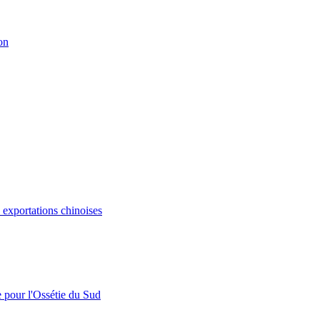
on
s exportations chinoises
e pour l'Ossétie du Sud