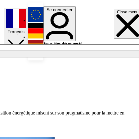
Se connecter
Close menu
English
Français
Deutsch
Vous êtes déconnecté.
Se connecter
Español
Lumières éteintes
ansition énergétique misent sur son pragmatisme pour la mettre en