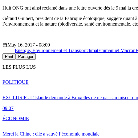
Huit ONG ont ainsi réclamé dans une lettre ouverte dès le 9 mai la cré
Géraud Guibert, président de la Fabrique écologique, suggère quant à l
l’environnement et la nature (biodiversité, santé environnementale, et
May 16, 2017 - 08:00
Energie, Environnement et Transport
climat
Emmanuel Macron
E
Print
Partager
LES PLUS LUS
POLITIQUE
EXCLUSIF : L'Islande demande à Bruxelles de ne pas s'immiscer dan
09:07
ÉCONOMIE
Merci la Chine : elle a sauvé l’économie mondiale