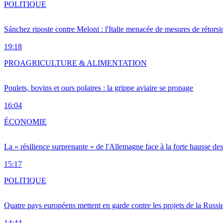
POLITIQUE
Sánchez riposte contre Meloni : l'Italie menacée de mesures de rétorsi
19:18
PRO
AGRICULTURE & ALIMENTATION
Poulets, bovins et ours polaires : la grippe aviaire se propage
16:04
ÉCONOMIE
La « résilience surprenante » de l'Allemagne face à la forte hausse de
15:17
POLITIQUE
Quatre pays européens mettent en garde contre les projets de la Russi
14:44