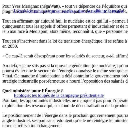
Pour Yves Marignac (négaWatt), « tout va dépendre de l’équilibre qui 
L’écologie peine à trouver sa place dans la politique française
pragmatisme économique qui le rend capable d’en saisir tout l’intérêt, 
Tout en affirmant qu’aujourd’hui, le nucléaire est ce qui lui « permet,
quinquennat tous les appels d’offres permettant d’industrialiser et de
le 5 mai face à Mediapart, alors même, reconnaît-il, que « personne n
Tout en s’inscrivant dans la loi de transition énergétique, il se refus
en 2050.
« Ce cap-là serait désespérant pour les salariés du secteur, a-t-il affi
Au-delà, « je ne sais pas si la nouvelle génération [de nucléaire] qu’o
pourra éviter que le secteur de l’énergie connaisse le même sort que c
7 mai. Ce manque d’anticipation a déjà contraint le gouvernement préc
stratégie industrielle post-fermeture a nourri l’opposition des salariés
Quel ministère pour l’Énergie ?
Écologie: les loupés de la campagne présidentielle
Pourtant, les opportunités industrielles ne manquent pas pour l’opéra
exploitation des réseaux qui, sur fond de décentralisation de la produc
Le positionnement de l’énergie dans le prochain gouvernement pourrait
angle industriel, ses partisans redoutent qu’elle ne réintègre le minist
terme et rétifs à tout changement.