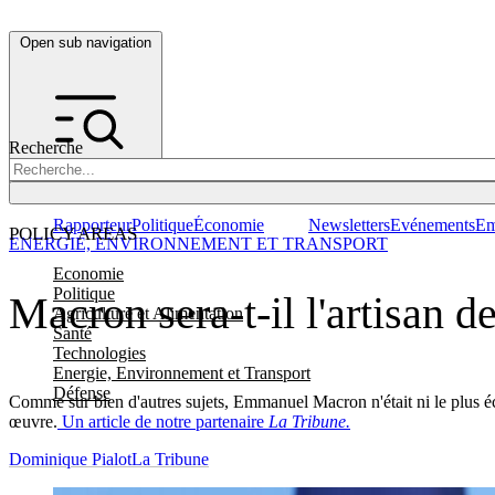
Open sub navigation
Recherche
Rapporteur
Politique
Économie
Newsletters
Evénements
Em
POLICY AREAS
ENERGIE, ENVIRONNEMENT ET TRANSPORT
Economie
Politique
Macron sera-t-il l'artisan de
Agriculture et Alimentation
Santé
Technologies
Energie, Environnement et Transport
Défense
Comme sur bien d'autres sujets, Emmanuel Macron n'était ni le plus éco
œuvre.
Un article de notre partenaire
La Tribune.
Dominique Pialot
La Tribune