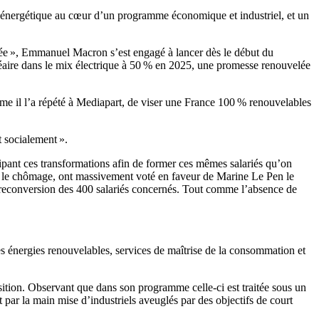
on énergétique au cœur d’un programme économique et industriel, et un
rbonée », Emmanuel Macron s’est engagé à lancer dès le début du
cléaire dans le mix électrique à 50 % en 2025, une promesse renouvelée
omme il l’a répété à Mediapart, de viser une France 100 % renouvelables
t socialement ».
icipant ces transformations afin de former ces mêmes salariés qu’on
par le chômage, ont massivement voté en faveur de Marine Le Pen le
e reconversion des 400 salariés concernés. Tout comme l’absence de
es énergies renouvelables, services de maîtrise de la consommation et
ition. Observant que dans son programme celle-ci est traitée sous un
t par la main mise d’industriels aveuglés par des objectifs de court