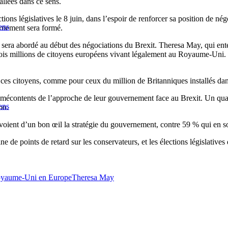
llées dans ce sens.
ons législatives le 8 juin, dans l’espoir de renforcer sa position de nég
ens
rnement sera formé.
 sera abordé au début des négociations du Brexit. Theresa May, qui entend
 trois millions de citoyens européens vivant légalement au Royaume-Uni. El
e ces citoyens, comme pour ceux du million de Britanniques installés da
mécontents de l’approche de leur gouvernement face au Brexit. Un quar
ens
on.
oient d’un bon œil la stratégie du gouvernement, contre 59 % qui en son
ne de points de retard sur les conservateurs, et les élections législative
yaume-Uni en Europe
Theresa May