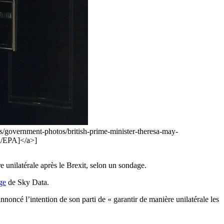
s/government-photos/british-prime-minister-theresa-may-
n/EPA]</a>]
 unilatérale après le Brexit, selon un sondage.
ge
de Sky Data.
nnoncé l’intention de son parti de « garantir de manière unilatérale les