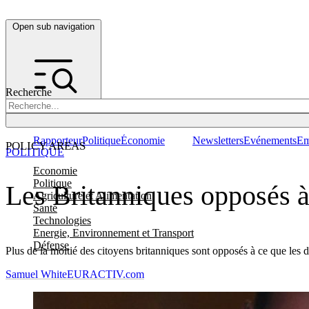
Open sub navigation
Recherche
Rapporteur
Politique
Économie
Newsletters
Evénements
Em
POLICY AREAS
POLITIQUE
Economie
Politique
Les Britanniques opposés à
Agriculture et Alimentation
Santé
Technologies
Energie, Environnement et Transport
Défense
Plus de la moitié des citoyens britanniques sont opposés à ce que les 
Samuel White
EURACTIV.com