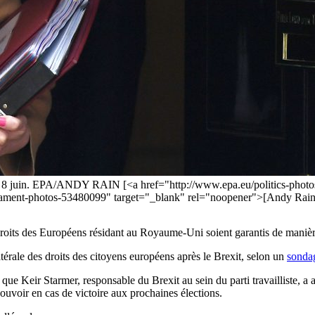
 le 8 juin. EPA/ANDY RAIN [<a href="http://www.epa.eu/politics-photo
arliament-photos-53480099" target="_blank" rel="noopener">[Andy Rai
droits des Européens résidant au Royaume-Uni soient garantis de manière
térale des droits des citoyens européens après le Brexit, selon un
sonda
ue Keir Starmer, responsable du Brexit au sein du parti travailliste, a a
ouvoir en cas de victoire aux prochaines élections.