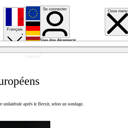
Se connecter
Close menu
English
Français
Deutsch
Vous êtes déconnecté.
Se connecter
Español
Lumières éteintes
Européens
 unilatérale après le Brexit, selon un sondage.