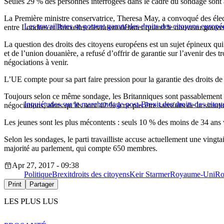
Seules 29 % des personnes interrogées dans le cadre du sondage sont a
La Première ministre conservatrice, Theresa May, a convoqué des électi
Les travaillistes se portent garant des droits des citoyens europé
entre Londres et Bruxelles devraient débuter quand le nouveau gouve
La question des droits des citoyens européens est un sujet épineux qui
et de l’union douanière, a refusé d’offrir de garantie sur l’avenir des
négociations à venir.
L’UE compte pour sa part faire pression pour la garantie des droits d
Toujours selon ce même sondage, les Britanniques sont passablement 
Inquiétudes sur le marchandage post-Brexit des droits des citoy
négociations, alors qu’ils sont 42 % à ne pas être satisfaits de la situati
Les jeunes sont les plus mécontents : seuls 10 % des moins de 34 ans v
Selon les sondages, le parti travailliste accuse actuellement une vingtai
majorité au parlement, qui compte 650 membres.
Apr 27, 2017 - 09:38
Politique
Brexit
droits des citoyens
Keir Starmer
Royaume-Uni
Ro
Print
Partager
LES PLUS LUS