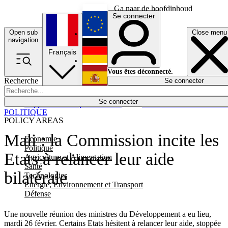
Ga naar de hoofdinhoud
Se connecter
Open sub
Close menu
English
navigation
Français
Deutsch
Vous êtes déconnecté.
Recherche
Se connecter
Español
Lumières éteintes
Se connecter
Rapporteur
Politique
Économie
Newsletters
Evénements
Em
POLITIQUE
POLICY AREAS
Mali : la Commission incite les
Economie
Politique
Etats à relancer leur aide
Agriculture et Alimentation
Santé
bilatérale
Technologies
Energie, Environnement et Transport
Défense
Une nouvelle réunion des ministres du Développement a eu lieu,
mardi 26 février. Certains Etats hésitent à relancer leur aide, stoppée