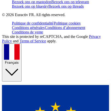
Bezoek ons op mastodon
Bezoek ons op telegram
Bezoek ons op bluesky
Bezoek ons op threads
©
2026
Euractiv FR. All rights reserved.
Politique de confidentialité
Politique cookies
Conditions générales
Conditions d’abonnement
Conditions de vente
This site is protected by reCAPTCHA, and the Google
Privacy
Policy
and
Terms of Service
apply.
Français