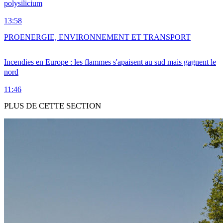
polysilicium
13:58
PRO
ENERGIE, ENVIRONNEMENT ET TRANSPORT
Incendies en Europe : les flammes s'apaisent au sud mais gagnent le
nord
11:46
PLUS DE CETTE SECTION