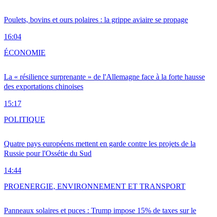
Poulets, bovins et ours polaires : la grippe aviaire se propage
16:04
ÉCONOMIE
La « résilience surprenante » de l'Allemagne face à la forte hausse
des exportations chinoises
15:17
POLITIQUE
Quatre pays européens mettent en garde contre les projets de la
Russie pour l'Ossétie du Sud
14:44
PRO
ENERGIE, ENVIRONNEMENT ET TRANSPORT
Panneaux solaires et puces : Trump impose 15% de taxes sur le