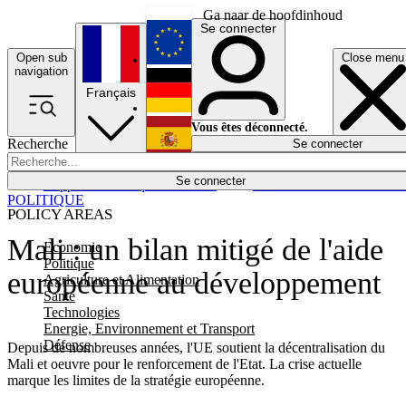
Ga naar de hoofdinhoud
Se connecter
Open sub
Close menu
English
navigation
Français
Deutsch
Vous êtes déconnecté.
Recherche
Se connecter
Español
Lumières éteintes
Se connecter
Rapporteur
Politique
Économie
Newsletters
Evénements
Em
POLITIQUE
POLICY AREAS
Mali : un bilan mitigé de l'aide
Economie
Politique
européenne au développement
Agriculture et Alimentation
Santé
Technologies
Energie, Environnement et Transport
Défense
Depuis de nombreuses années, l'UE soutient la décentralisation du
Mali et oeuvre pour le renforcement de l'Etat. La crise actuelle
marque les limites de la stratégie européenne.