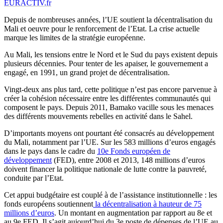
EURACTIV.fr
Depuis de nombreuses années, l’UE soutient la décentralisation du
Mali et oeuvre pour le renforcement de l’Etat. La crise actuelle
marque les limites de la stratégie européenne.
Au Mali, les tensions entre le Nord et le Sud du pays existent depuis
plusieurs décennies. Pour tenter de les apaiser, le gouvernement a
engagé, en 1991, un grand projet de décentralisation.
Vingt-deux ans plus tard, cette politique n’est pas encore parvenue à
créer la cohésion nécessaire entre les différentes communautés qui
composent le pays. Depuis 2011, Bamako vacille sous les menaces
des différents mouvements rebelles en activité dans le Sahel.
D’importants moyens ont pourtant été consacrés au développement
du Mali, notamment par l’UE. Sur les 583 millions d’euros engagés
dans le pays dans le cadre du
10e Fonds européen de
développement
(FED), entre 2008 et 2013, 148 millions d’euros
doivent financer la politique nationale de lutte contre la pauvreté,
conduite par l’Etat.
Cet appui budgétaire est couplé à de l’assistance institutionnelle : les
fonds européens soutiennent
la décentralisation à hauteur de 75
millions d’euros
. Un montant en augmentation par rapport au 8e et
au 9e FED. Il s’agit aujourd’hui du 3e poste de dépenses de l’UE au