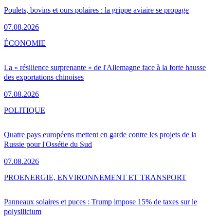
Poulets, bovins et ours polaires : la grippe aviaire se propage
07.08.2026
ÉCONOMIE
La « résilience surprenante » de l'Allemagne face à la forte hausse
des exportations chinoises
07.08.2026
POLITIQUE
Quatre pays européens mettent en garde contre les projets de la
Russie pour l'Ossétie du Sud
07.08.2026
PRO
ENERGIE, ENVIRONNEMENT ET TRANSPORT
Panneaux solaires et puces : Trump impose 15% de taxes sur le
polysilicium