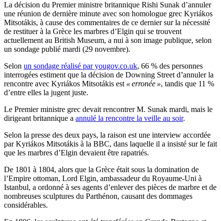
La décision du Premier ministre britannique Rishi Sunak d’annuler
une réunion de dernière minute avec son homologue grec Kyriákos
Mitsotákis, à cause des commentaires de ce dernier sur la nécessité
de restituer à la Grèce les marbres d’Elgin qui se trouvent
actuellement au British Museum, a nui à son image publique, selon
un sondage publié mardi (29 novembre).
Selon
un sondage réalisé par yougov.co.uk
, 66 % des personnes
interrogées estiment que la décision de Downing Street d’annuler la
rencontre avec Kyriákos Mitsotákis est
« erronée »
, tandis que 11 %
d’entre elles la jugent juste.
Le Premier ministre grec devait rencontrer M. Sunak mardi, mais le
dirigeant britannique a
annulé la rencontre la veille au soir
.
Selon la presse des deux pays, la raison est une interview accordée
par Kyriákos Mitsotákis à la BBC, dans laquelle il a insisté sur le fait
que les marbres d’Elgin devaient être rapatriés.
De 1801 à 1804, alors que la Grèce était sous la domination de
l’Empire ottoman, Lord Elgin, ambassadeur du Royaume-Uni à
Istanbul, a ordonné à ses agents d’enlever des pièces de marbre et de
nombreuses sculptures du Parthénon, causant des dommages
considérables.