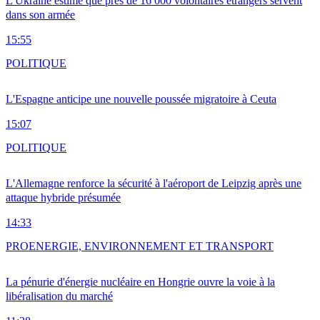
L'Ukraine estime que près de 16 000 volontaires étrangers servent
dans son armée
15:55
POLITIQUE
L'Espagne anticipe une nouvelle poussée migratoire à Ceuta
15:07
POLITIQUE
L'Allemagne renforce la sécurité à l'aéroport de Leipzig après une
attaque hybride présumée
14:33
PRO
ENERGIE, ENVIRONNEMENT ET TRANSPORT
La pénurie d'énergie nucléaire en Hongrie ouvre la voie à la
libéralisation du marché