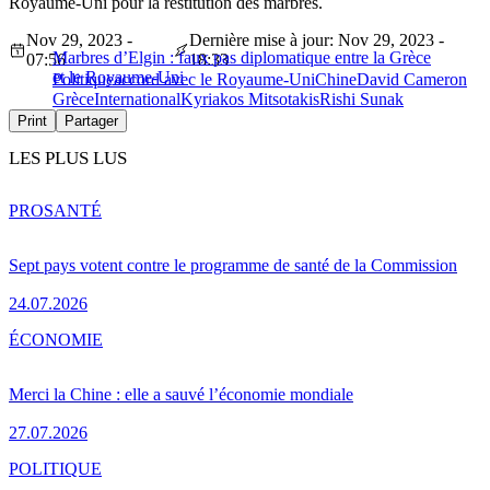
Royaume-Uni pour la restitution des marbres.
Nov 29, 2023 -
Dernière mise à jour: Nov 29, 2023 -
Marbres d’Elgin : faux pas diplomatique entre la Grèce
07:56
18:33
et le Royaume-Uni
Politique
accord avec le Royaume-Uni
Chine
David Cameron
Grèce
International
Kyriakos Mitsotakis
Rishi Sunak
Print
Partager
LES PLUS LUS
PRO
SANTÉ
Sept pays votent contre le programme de santé de la Commission
24.07.2026
ÉCONOMIE
Merci la Chine : elle a sauvé l’économie mondiale
27.07.2026
POLITIQUE