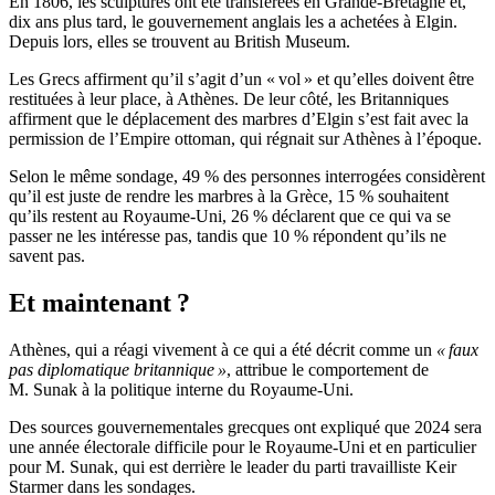
En 1806, les sculptures ont été transférées en Grande-Bretagne et,
dix ans plus tard, le gouvernement anglais les a achetées à Elgin.
Depuis lors, elles se trouvent au British Museum.
Les Grecs affirment qu’il s’agit d’un « vol » et qu’elles doivent être
restituées à leur place, à Athènes. De leur côté, les Britanniques
affirment que le déplacement des marbres d’Elgin s’est fait avec la
permission de l’Empire ottoman, qui régnait sur Athènes à l’époque.
Selon le même sondage, 49 % des personnes interrogées considèrent
qu’il est juste de rendre les marbres à la Grèce, 15 % souhaitent
qu’ils restent au Royaume-Uni, 26 % déclarent que ce qui va se
passer ne les intéresse pas, tandis que 10 % répondent qu’ils ne
savent pas.
Et maintenant ?
Athènes, qui a réagi vivement à ce qui a été décrit comme un
« faux
pas diplomatique britannique »
, attribue le comportement de
M. Sunak à la politique interne du Royaume-Uni.
Des sources gouvernementales grecques ont expliqué que 2024 sera
une année électorale difficile pour le Royaume-Uni et en particulier
pour M. Sunak, qui est derrière le leader du parti travailliste Keir
Starmer dans les sondages.