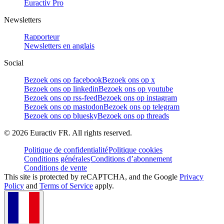
Euractiv Pro
Newsletters
Rapporteur
Newsletters en anglais
Social
Bezoek ons op facebook
Bezoek ons op x
Bezoek ons op linkedin
Bezoek ons op youtube
Bezoek ons op rss-feed
Bezoek ons op instagram
Bezoek ons op mastodon
Bezoek ons op telegram
Bezoek ons op bluesky
Bezoek ons op threads
©
2026
Euractiv FR. All rights reserved.
Politique de confidentialité
Politique cookies
Conditions générales
Conditions d’abonnement
Conditions de vente
This site is protected by reCAPTCHA, and the Google
Privacy
Policy
and
Terms of Service
apply.