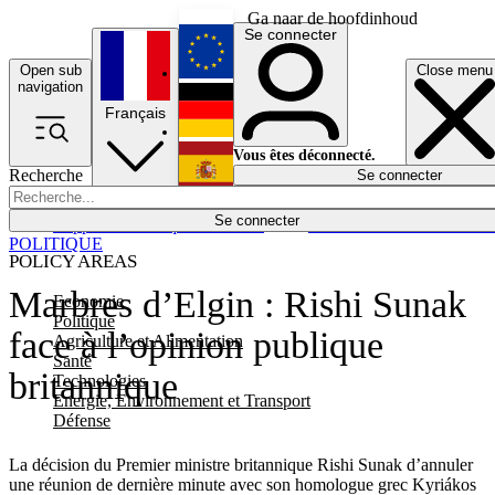
Ga naar de hoofdinhoud
Se connecter
Open sub
Close menu
English
navigation
Français
Deutsch
Vous êtes déconnecté.
Recherche
Se connecter
Español
Lumières éteintes
Se connecter
Rapporteur
Politique
Économie
Newsletters
Evénements
Em
POLITIQUE
POLICY AREAS
Marbres d’Elgin : Rishi Sunak
Economie
Politique
face à l’opinion publique
Agriculture et Alimentation
Santé
britannique
Technologies
Energie, Environnement et Transport
Défense
La décision du Premier ministre britannique Rishi Sunak d’annuler
une réunion de dernière minute avec son homologue grec Kyriákos